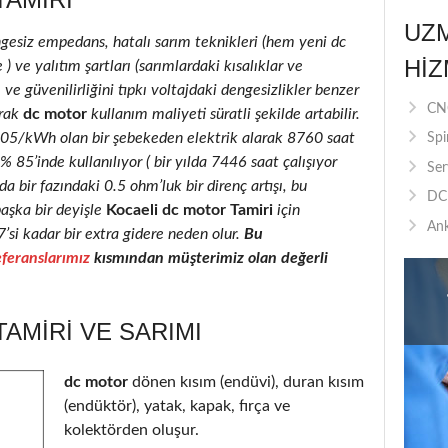
UZ
ngesiz empedans, hatalı sarım teknikleri (hem yeni dc
HIZ
 ve yalıtım şartları (sarımlardaki kısalıklar ve
 ve güvenilirliğini tıpkı voltajdaki dengesizlikler benzer
CNC
rak
dc motor
kullanım maliyeti süratli şekilde artabilir.
0.05/kWh olan bir şebekeden elektrik alarak 8760 saat
Spi
85’inde kullanılıyor ( bir yılda 7446 saat çalışıyor
Ser
a bir fazındaki 0.5 ohm’luk bir direnç artışı, bu
DC 
şka bir deyişle
Kocaeli dc motor Tamiri
için
Ank
7’si kadar bir extra gidere neden olur.
Bu
feranslarımız
kısmından müşterimiz olan değerli
AMIRI VE SARIMI
dc motor
dönen kısım (endüvi), duran kısım
(endüktör), yatak, kapak, fırça ve
kolektörden oluşur.