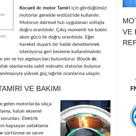
Kocaeli dc motor Tamiri
için gördüğümüz
motorlar genelde endüstride kullanılır.
MOT
Motorun dairesel hızı uygulanan voltajla
doğru orantılıdır. Çıkış momenti ise bobin
VE 
kımı
akım gücü ile doğru orantılıdır. Eğer
RE
hareket duyarlı bir halde denetlenmek
isteniyorsa geri besleme kullanılmalıdır.
 yer ve hız algılayıcıları bulundurur. Büyük
dc
ufak olanlarında sabit mıknatıs statorlar bulunur.
nılmasıyla yüksek güç/ağırlık oranlarına ulaşılır.
AMIRI VE BAKIMI
 gelen motorlarda sıkça
klama, hatalı eksenel
 sorunları. Elektrik
’ini kapsayan yataklama
or
sürtünme ve sarım