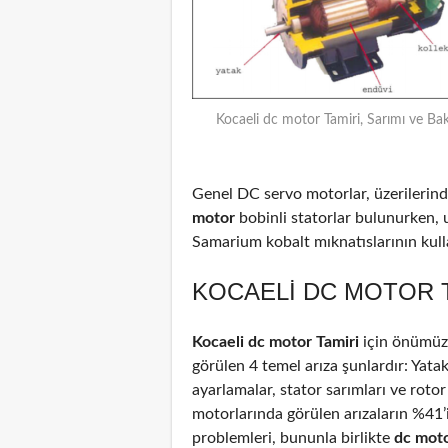
Kocaeli dc motor Tamiri, Sarımı ve Ba
Genel DC servo motorlar, üzerilerinde
motor
bobinli statorlar bulunurken, 
Samarium kobalt mıknatıslarının kulla
KOCAELI DC MOTOR T
Kocaeli dc motor Tamiri
için önümüze
görülen 4 temel arıza şunlardır: Yata
ayarlamalar, stator sarımları ve rotor
motorlarında görülen arızaların %41
problemleri, bununla birlikte
dc mot