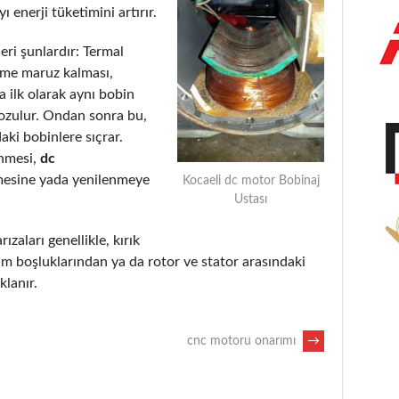
 enerji tüketimini artırır.
eri şunlardır: Termal
eme maruz kalması,
 ilk olarak aynı bobin
bozulur. Ondan sonra bu,
aki bobinlere sıçrar.
enmesi,
dc
mesine yada yenilenmeye
Kocaeli dc motor Bobinaj
Ustası
ızaları genellikle, kırık
m boşluklarından ya da rotor ve stator arasındaki
lanır.
cnc motoru onarımı
→