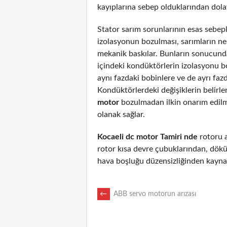
kayıplarına sebep olduklarından dolayı
Stator sarım sorunlarının esas sebepl
izolasyonun bozulması, sarımların n
mekanik baskılar. Bunların sonucunda
içindeki kondüktörlerin izolasyonu 
aynı fazdaki bobinlere ve de ayrı fazd
Kondüktörlerdeki değişiklerin belirl
motor
bozulmadan ilkin onarım edil
olanak sağlar.
Kocaeli dc motor Tamiri nde
rotoru ar
rotor kısa devre çubuklarından, dökü
hava boşluğu düzensizliğinden kaynak
POST
←
ABB servo motorun arızası