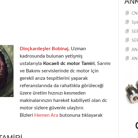
AN
CNC
Spi
SE
SE
Dinçkardeşler Bobinaj
, Uzman
AN
kadrosunda bulunan yetişmiş
AN
ustalarıyla
Kocaeli dc motor Tamiri
, Sarımı
ve Bakımı servislerinde dc motor için
gerekli arıza tespitlerini yaparak
referanslarında da rahatlıkla görüleceği
üzere üretim hızınızı kesmeden
makinalarınızın hareket kabiliyeti olan dc
motor sizlere güvenle ulaştırır.
Bizleri
Hemen Ara
butonuna tıklayarak
TAMIRI