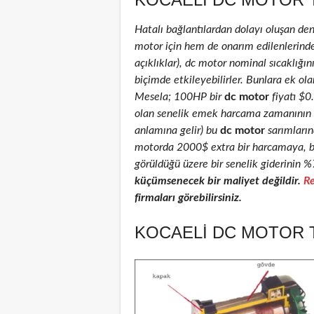
Hatalı bağlantılardan dolayı oluşan de
motor için hem de onarım edilenlerinde )
açıklıklar), dc motor nominal sıcaklığını
biçimde etkileyebilirler. Bunlara ek ola
Mesela; 100HP bir
dc motor
fiyatı $
olan senelik emek harcama zamanının % 
anlamına gelir) bu
dc motor
sarımlarınd
motorda 2000$ extra bir harcamaya, ba
görüldüğü üzere bir senelik giderinin %
küçümsenecek bir maliyet değildir.
Re
firmaları görebilirsiniz.
KOCAELI DC MOTOR T