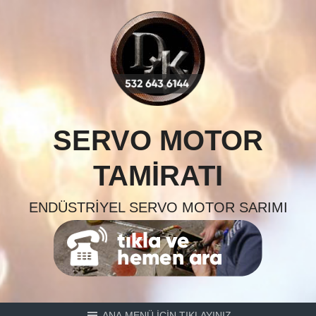
Skip
to
content
SERVO MOTOR
TAMIRATI
ENDÜSTRIYEL SERVO MOTOR SARIMI
ANA MENÜ İÇİN TIKLAYINIZ