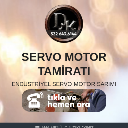
Skip
to
content
SERVO MOTOR
TAMIRATI
ENDÜSTRIYEL SERVO MOTOR SARIMI
ANA MENÜ İÇİN TIKLAYINIZ