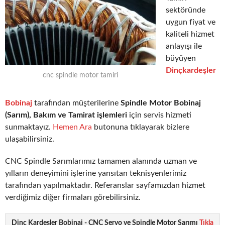
sektöründe
uygun fiyat ve
kaliteli hizmet
anlayışı ile
büyüyen
Dinçkardeşler
cnc spindle motor tamiri
Bobinaj
tarafından müşterilerine
Spindle Motor Bobinaj
(Sarım), Bakım ve Tamirat işlemleri
için servis hizmeti
sunmaktayız.
Hemen Ara
butonuna tıklayarak bizlere
ulaşabilirsiniz.
CNC Spindle Sarımlarımız tamamen alanında uzman ve
yılların deneyimini işlerine yansıtan teknisyenlerimiz
tarafından yapılmaktadır. Referanslar sayfamızdan hizmet
verdiğimiz diğer firmaları görebilirsiniz.
Dinç Kardeşler Bobinaj - CNC Servo ve Spindle Motor Sarımı
Tıkla