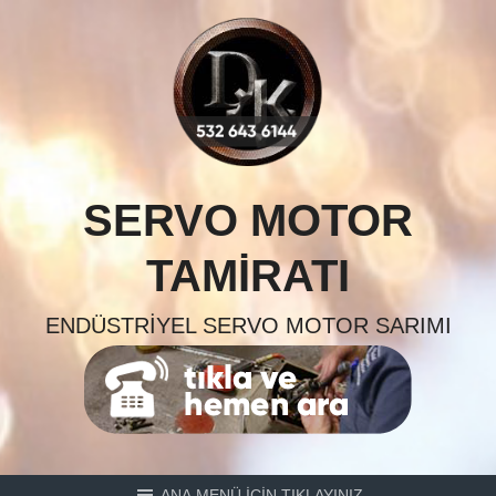
Skip
to
content
SERVO MOTOR
TAMIRATI
ENDÜSTRIYEL SERVO MOTOR SARIMI
ANA MENÜ İÇİN TIKLAYINIZ