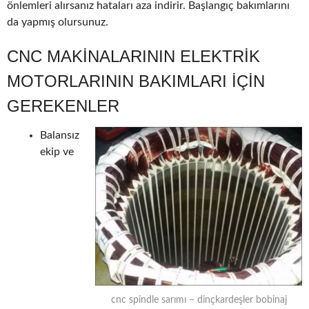
önlemleri alırsanız hataları aza indirir. Başlangıç bakımlarını
da yapmış olursunuz.
CNC MAKINALARININ ELEKTRIK
MOTORLARININ BAKIMLARI IÇIN
GEREKENLER
Balansız
ekip ve
cnc spindle sarımı – dinçkardeşler bobinaj