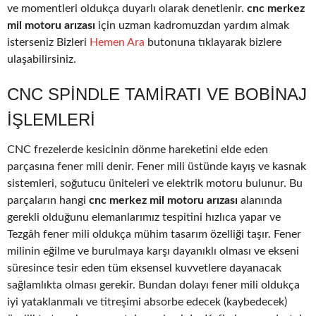
ve momentleri oldukça duyarlı olarak denetlenir.
cnc merkez
mil motoru arızası
için uzman kadromuzdan yardım almak
isterseniz Bizleri
Hemen Ara
butonuna tıklayarak bizlere
ulaşabilirsiniz.
CNC SPINDLE TAMIRATI VE BOBINAJ
IŞLEMLERI
CNC frezelerde kesicinin dönme hareketini elde eden
parçasına fener mili denir. Fener mili üstünde kayış ve kasnak
sistemleri, soğutucu üniteleri ve elektrik motoru bulunur. Bu
parçaların hangi
cnc merkez mil motoru arızası
alanında
gerekli olduğunu elemanlarımız tespitini hızlıca yapar ve
Tezgâh fener mili oldukça mühim tasarım özelliği taşır. Fener
milinin eğilme ve burulmaya karşı dayanıklı olması ve ekseni
süresince tesir eden tüm eksensel kuvvetlere dayanacak
sağlamlıkta olması gerekir. Bundan dolayı fener mili oldukça
iyi yataklanmalı ve titreşimi absorbe edecek (kaybedecek)