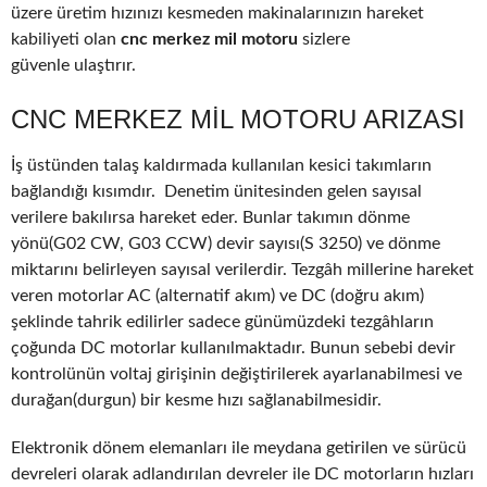
üzere üretim hızınızı kesmeden makinalarınızın hareket
kabiliyeti olan
cnc merkez mil motoru
sizlere
güvenle ulaştırır.
CNC MERKEZ MIL MOTORU ARIZASI
İş üstünden talaş kaldırmada kullanılan kesici takımların
bağlandığı kısımdır. Denetim ünitesinden gelen sayısal
verilere bakılırsa hareket eder. Bunlar takımın dönme
yönü(G02 CW, G03 CCW) devir sayısı(S 3250) ve dönme
miktarını belirleyen sayısal verilerdir. Tezgâh millerine hareket
veren motorlar AC (alternatif akım) ve DC (doğru akım)
şeklinde tahrik edilirler sadece günümüzdeki tezgâhların
çoğunda DC motorlar kullanılmaktadır. Bunun sebebi devir
kontrolünün voltaj girişinin değiştirilerek ayarlanabilmesi ve
durağan(durgun) bir kesme hızı sağlanabilmesidir.
Elektronik dönem elemanları ile meydana getirilen ve sürücü
devreleri olarak adlandırılan devreler ile DC motorların hızları