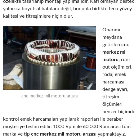
özellikte tasarlanıp montajı yapılmalıdır. Kafi olmayan destek
yalnızca boyutsal hatalara değil, bununla birlikte fena yüzey
kalitesi ve titreşimlere niçin olur.
Onarımı
meydana
getirilen
cnc
merkez mil
motoru
; run-
out ölçümleri,
rodaj emek
harcaması,
denge ayarı,
cnc merkez mil motoru arızası
titreşim
ölçümleri
benzer biçimde
kontrol emek harcamaları yapılarak raporları ile beraber
müşteriye teslim edilir. 1000 Rpm ile 60.000 Rpm arası tüm
marka ve tip
cnc merkez mil motoru arızası
yapmaktayız.