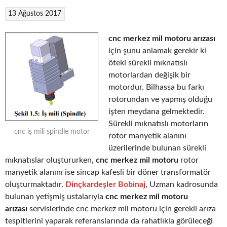
13 Ağustos 2017
cnc merkez mil motoru arızası
için şunu anlamak gerekir ki
öteki sürekli mıknatıslı
motorlardan değişik bir
motordur. Bilhassa bu farkı
rotorundan ve yapmış olduğu
işten meydana gelmektedir.
Sürekli mıknatıslı motorların
cnc iş mili spindle motor
rotor manyetik alanını
üzerilerinde bulunan sürekli
mıknatıslar oluştururken,
cnc merkez mil motoru
rotor
manyetik alanını ise sincap kafesli bir döner transformatör
oluşturmaktadır.
Dinçkardeşler Bobinaj
, Uzman kadrosunda
bulunan yetişmiş ustalarıyla
cnc merkez mil motoru
arızası
servislerinde cnc merkez mil motoru için gerekli arıza
tespitlerini yaparak referanslarında da rahatlıkla görüleceği