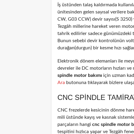
İş üstünden talaş kaldırmada kullanıl
ünitesinden gelen sayısal verilere b
CW, G03 CCW) devir sayısı(S 3250) ve
Tezgâh millerine hareket veren motor
tahrik edilirler sadece günümüzdeki 
Bunun sebebi devir kontrolünün voltaj
durağan(durgun) bir kesme hızı sağla
Elektronik dönem elemanları ile meyd
devreler ile DC motorların hızları ve
spindle motor bakımı
için uzman kad
Ara
butonuna tıklayarak bizlere ulaşab
CNC SPINDLE TAMIRA
CNC frezelerde kesicinin dönme harek
mili üstünde kayış ve kasnak sistemle
parçaların hangi
cnc spindle motor 
tespitini hızlıca yapar ve Tezgâh fene