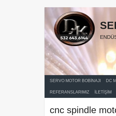
Skip
to
content
SE
ENDÜS
SERVO MOTOR BOBINAJI
DC M
REFERANSLARIMIZ
İLETIŞIM
cnc spindle mot