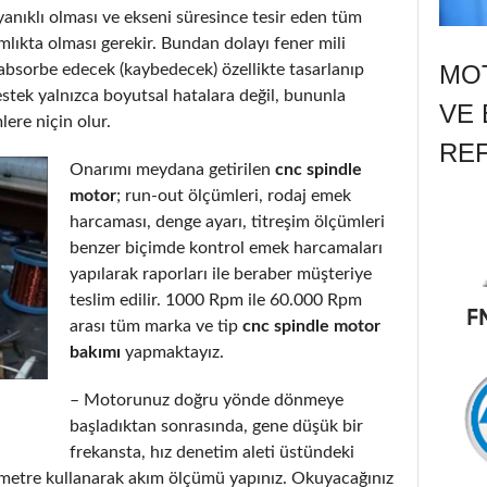
yanıklı olması ve ekseni süresince tesir eden tüm
lıkta olması gerekir. Bundan dolayı fener mili
MOT
 absorbe edecek (kaybedecek) özellikte tasarlanıp
stek yalnızca boyutsal hatalara değil, bununla
VE 
lere niçin olur.
RE
Onarımı meydana getirilen
cnc spindle
motor
; run-out ölçümleri, rodaj emek
harcaması, denge ayarı, titreşim ölçümleri
benzer biçimde kontrol emek harcamaları
yapılarak raporları ile beraber müşteriye
teslim edilir. 1000 Rpm ile 60.000 Rpm
arası tüm marka ve tip
cnc spindle motor
bakımı
yapmaktayız.
– Motorunuz doğru yönde dönmeye
başladıktan sonrasında, gene düşük bir
frekansta, hız denetim aleti üstündeki
metre kullanarak akım ölçümü yapınız. Okuyacağınız