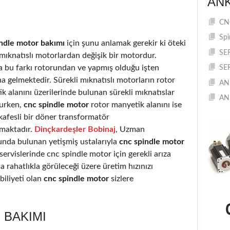
AN
CNC
Spi
ndle motor bakımı
için şunu anlamak gerekir ki öteki
SE
 mıknatıslı motorlardan değişik bir motordur.
a bu farkı rotorundan ve yapmış olduğu işten
SE
 gelmektedir. Sürekli mıknatıslı motorların rotor
AN
k alanını üzerilerinde bulunan sürekli mıknatıslar
AN
urken,
cnc spindle motor
rotor manyetik alanını ise
kafesli bir döner transformatör
rmaktadır.
Dinçkardeşler Bobinaj
, Uzman
nda bulunan yetişmiş ustalarıyla
cnc spindle motor
servislerinde cnc spindle motor için gerekli arıza
a rahatlıkla görüleceği üzere üretim hızınızı
iliyeti olan
cnc spindle motor
sizlere
 BAKIMI