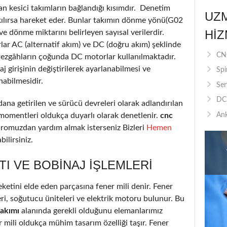
an kesici takımların bağlandığı kısımdır. Denetim
UZ
akılırsa hareket eder. Bunlar takımın dönme yönü(G02
HIZ
 dönme miktarını belirleyen sayısal verilerdir.
lar AC (alternatif akım) ve DC (doğru akım) şeklinde
CNC
tezgâhların çoğunda DC motorlar kullanılmaktadır.
 girişinin değiştirilerek ayarlanabilmesi ve
Spi
nabilmesidir.
Ser
DC 
ana getirilen ve sürücü devreleri olarak adlandırılan
 momentleri oldukça duyarlı olarak denetlenir.
cnc
Ank
romuzdan yardım almak isterseniz Bizleri
Hemen
ilirsiniz.
TI VE BOBINAJ IŞLEMLERI
etini elde eden parçasına fener mili denir. Fener
ri, soğutucu üniteleri ve elektrik motoru bulunur. Bu
bakımı
alanında gerekli olduğunu elemanlarımız
r mili oldukça mühim tasarım özelliği taşır. Fener