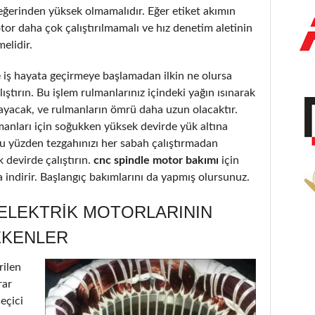
eğerinden yüksek olmamalıdır. Eğer etiket akımın
or daha çok çalıştırılmamalı ve hız denetim aletinin
elidir.
iş hayata geçirmeye başlamadan ilkin ne olursa
ştırın. Bu işlem rulmanlarınız içindeki yağın ısınarak
ayacak, ve rulmanların ömrü daha uzun olacaktır.
lmanları için soğukken yüksek devirde yük altına
Bu yüzden tezgahınızı her sabah çalıştırmadan
 devirde çalıştırın.
cnc spindle motor bakımı
için
za indirir. Başlangıç bakımlarını da yapmış olursunuz.
 ELEKTRIK MOTORLARININ
EKENLER
rilen
rar
seçici