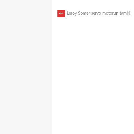
POST
←
Leroy Somer servo motorun tamiri
NAVIGATION