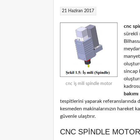
21 Haziran 2017
cnc spi
sürekli
Bilhass
meydana
manyeti
oluştur
sincap 
oluştu
cnc iş mili spindle motor
kadrosu
bakımı
tespitlerini yaparak referanslarında d
kesmeden makinalarınızın hareket kab
güvenle ulaştırır.
CNC SPINDLE MOTOR