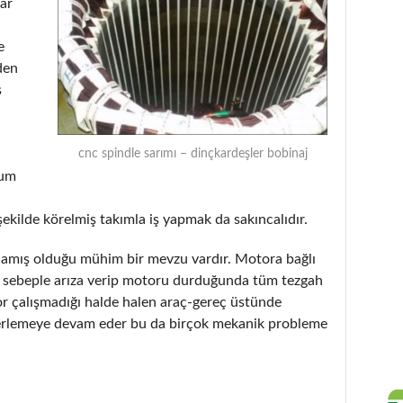
lar
e
den
ş
cnc spindle sarımı – dinçkardeşler bobinaj
rum
şekilde körelmiş takımla iş yapmak da sakıncalıdır.
tlamış olduğu mühim bir mevzu vardır. Motora bağlı
ir sebeple arıza verip motoru durduğunda tüm tezgah
or çalışmadığı halde halen araç-gereç üstünde
erlemeye devam eder bu da birçok mekanik probleme