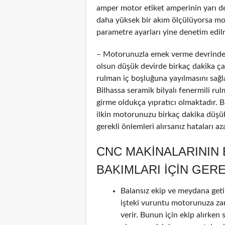
amper motor etiket amperinin yarı d
daha yüksek bir akım ölçülüyorsa mot
parametre ayarları yine denetim edilm
– Motorunuzla emek verme devrinde 
olsun düşük devirde birkaç dakika çalı
rulman iç boşluğuna yayılmasını sağl
Bilhassa seramik bilyalı fenermili ru
girme oldukça yıpratıcı olmaktadır. 
ilkin motorunuzu birkaç dakika düşük
gerekli önlemleri alırsanız hataları a
CNC MAKINALARININ
BAKIMLARI IÇIN GER
Balansız ekip ve meydana geti
işteki vuruntu motorunuza za
verir. Bunun için ekip alırken 