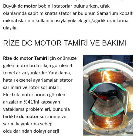
Büyük
dc motor
bobinli statorlar bulunurken, ufak
olanlarında sabit mıknatıs statorlar bulunur. Samarium kobalt
mıknatıslarının kullanılmasıyla yüksek güç/ağırlık oranlarına
ulaşılır.
RIZE DC MOTOR TAMIRI VE BAKIMI
Rize dc motor Tamiri
için önümüze
gelen motorlarda sıkça görülen 4
temel arıza şunlardır: Yataklama,
hatalı eksenel ayarlamalar, stator
sarımları ve rotor sorunları.
Elektrik motorlarında görülen
arızaların %41’ini kapsayan
yataklama problemleri, bununla
birlikte
dc motor
sürtünme ve
sarım kayıplarına sebep
olduklarından dolayı enerji