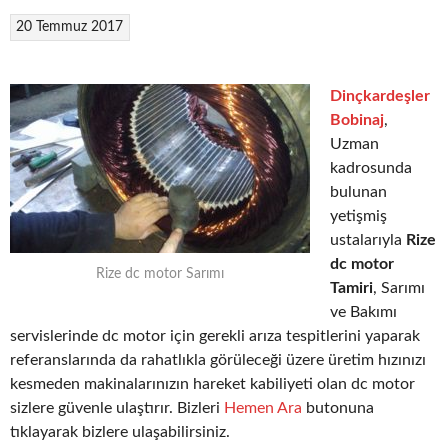
20 Temmuz 2017
Dinçkardeşler
Bobinaj
,
Uzman
kadrosunda
bulunan
yetişmiş
ustalarıyla
Rize
dc motor
Rize dc motor Sarımı
Tamiri
, Sarımı
ve Bakımı
servislerinde dc motor için gerekli arıza tespitlerini yaparak
referanslarında da rahatlıkla görüleceği üzere üretim hızınızı
kesmeden makinalarınızın hareket kabiliyeti olan dc motor
sizlere güvenle ulaştırır. Bizleri
Hemen Ara
butonuna
tıklayarak bizlere ulaşabilirsiniz.