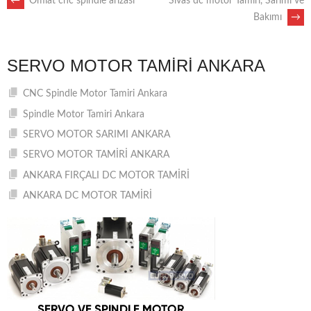
POST
←
Omlat cnc spindle arızası
Sivas dc motor Tamiri, Sarımı ve
Bakımı
→
NAVIGATION
SERVO MOTOR TAMIRI ANKARA
CNC Spindle Motor Tamiri Ankara
Spindle Motor Tamiri Ankara
SERVO MOTOR SARIMI ANKARA
SERVO MOTOR TAMİRİ ANKARA
ANKARA FIRÇALI DC MOTOR TAMİRİ
ANKARA DC MOTOR TAMİRİ