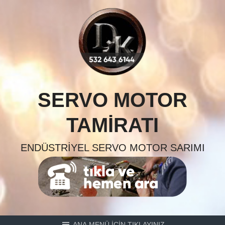
Skip
to
content
SERVO MOTOR
TAMIRATI
ENDÜSTRIYEL SERVO MOTOR SARIMI
ANA MENÜ İÇİN TIKLAYINIZ