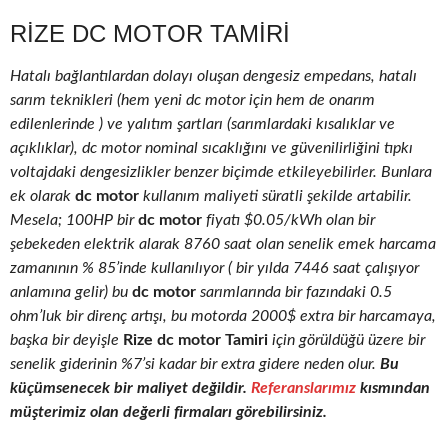
RIZE DC MOTOR TAMIRI
Hatalı bağlantılardan dolayı oluşan dengesiz empedans, hatalı
sarım teknikleri (hem yeni dc motor için hem de onarım
edilenlerinde ) ve yalıtım şartları (sarımlardaki kısalıklar ve
açıklıklar), dc motor nominal sıcaklığını ve güvenilirliğini tıpkı
voltajdaki dengesizlikler benzer biçimde etkileyebilirler. Bunlara
ek olarak
dc motor
kullanım maliyeti süratli şekilde artabilir.
Mesela; 100HP bir
dc motor
fiyatı $0.05/kWh olan bir
şebekeden elektrik alarak 8760 saat olan senelik emek harcama
zamanının % 85’inde kullanılıyor ( bir yılda 7446 saat çalışıyor
anlamına gelir) bu
dc motor
sarımlarında bir fazındaki 0.5
ohm’luk bir direnç artışı, bu motorda 2000$ extra bir harcamaya,
başka bir deyişle
Rize dc motor Tamiri
için görüldüğü üzere bir
senelik giderinin %7’si kadar bir extra gidere neden olur.
Bu
küçümsenecek bir maliyet değildir.
Referanslarımız
kısmından
müşterimiz olan değerli firmaları görebilirsiniz.