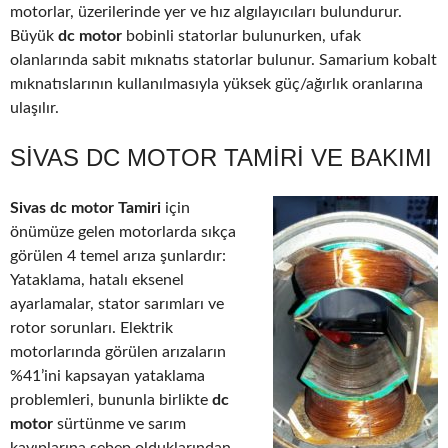
motorlar, üzerilerinde yer ve hız algılayıcıları bulundurur.
Büyük
dc motor
bobinli statorlar bulunurken, ufak
olanlarında sabit mıknatıs statorlar bulunur. Samarium kobalt
mıknatıslarının kullanılmasıyla yüksek güç/ağırlık oranlarına
ulaşılır.
SIVAS DC MOTOR TAMIRI VE BAKIMI
Sivas dc motor Tamiri
için
önümüze gelen motorlarda sıkça
görülen 4 temel arıza şunlardır:
Yataklama, hatalı eksenel
ayarlamalar, stator sarımları ve
rotor sorunları. Elektrik
motorlarında görülen arızaların
%41’ini kapsayan yataklama
problemleri, bununla birlikte
dc
motor
sürtünme ve sarım