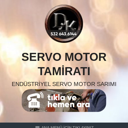
Skip
to
content
SERVO MOTOR
TAMIRATI
ENDÜSTRIYEL SERVO MOTOR SARIMI
ANA MENÜ İÇİN TIKLAYINIZ