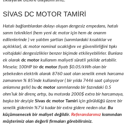
tıklayarak bizlere ulaşabilirsiniz.
SIVAS DC MOTOR TAMIRI
Hatalı bağlantılardan dolayı oluşan dengesiz empedans, hatalı
sarım teknikleri (hem yeni dc motor için hem de onarım
edilenlerinde ) ve yalıtım şartları (sarımlardaki kısalıklar ve
açıklıklar), dc motor nominal sıcaklığını ve güvenilirliğini tıpkı
voltajdaki dengesizlikler benzer biçimde etkileyebilirler. Bunlara
ek olarak
dc motor
kullanım maliyeti süratli şekilde artabilir.
Mesela; 100HP bir
dc motor
fiyatı $0.05/kWh olan bir
şebekeden elektrik alarak 8760 saat olan senelik emek harcama
zamanının % 85’inde kullanılıyor ( bir yılda 7446 saat çalışıyor
anlamına gelir) bu
dc motor
sarımlarında bir fazındaki 0.5
ohm’luk bir direnç artışı, bu motorda 2000$ extra bir harcamaya,
başka bir deyişle
Sivas dc motor Tamiri
için görüldüğü üzere bir
senelik giderinin %7’si kadar bir extra gidere neden olur.
Bu
küçümsenecek bir maliyet değildir.
Referanslarımız
kısmından
müşterimiz olan değerli firmaları görebilirsiniz.