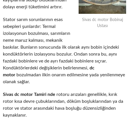
kayıplarına sebep olduklarından
dolayı enerji tüketimini artırır.
Stator sarım sorunlarının esas
Sivas dc motor Bobinaj
Ustası
sebepleri şunlardır: Termal
izolasyonun bozulması, sarımların
neme maruz kalması, mekanik
baskılar. Bunların sonucunda ilk olarak aynı bobin içindeki
kondüktörlerin izolasyonu bozulur. Ondan sonra bu, aynı
fazdaki bobinlere ve de ayrı fazdaki bobinlere sıçrar.
Kondüktörlerdeki değişiklerin belirlenmesi,
dc
motor
bozulmadan ilkin onarım edilmesine yada yenilenmeye
olanak sağlar.
Sivas dc motor Tamiri nde
rotoru arızaları genellikle, kırık
rotor kısa devre çubuklarından, döküm boşluklarından ya da
rotor ve stator arasındaki hava boşluğu düzensizliğinden
kaynaklanır.