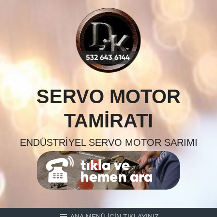
Skip
to
content
SERVO MOTOR
TAMIRATI
ENDÜSTRIYEL SERVO MOTOR SARIMI
ANA MENÜ İÇİN TIKLAYINIZ