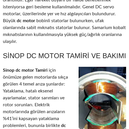
orantılıdır. Eğer hareket duyarlı bir halde denetlenmek
isteniyorsa geri besleme kullanılmalıdır. Genel DC servo
motorlar, üzerilerinde yer ve hız algılayıcıları bulundurur.
Büyük
dc motor
bobinli statorlar bulunurken, ufak
olanlarında sabit mıknatıs statorlar bulunur. Samarium kobalt
mıknatıslarının kullanılmasıyla yüksek güç/ağırlık oranlarına
ulaşılır.
SINOP DC MOTOR TAMIRI VE BAKIMI
Sinop dc motor Tamiri
için
önümüze gelen motorlarda sıkça
görülen 4 temel arıza şunlardır:
Yataklama, hatalı eksenel
ayarlamalar, stator sarımları ve
rotor sorunları. Elektrik
motorlarında görülen arızaların
%41’ini kapsayan yataklama
problemleri, bununla birlikte
dc