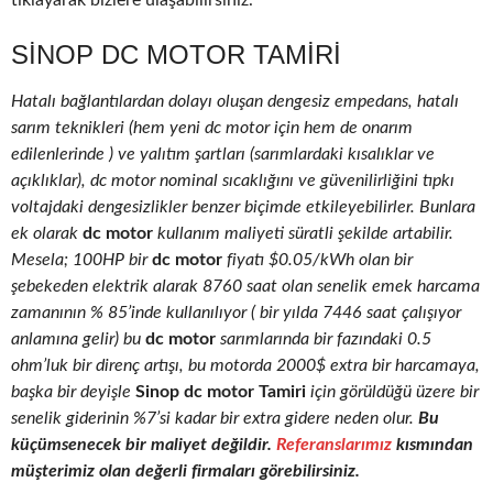
tıklayarak bizlere ulaşabilirsiniz.
SINOP DC MOTOR TAMIRI
Hatalı bağlantılardan dolayı oluşan dengesiz empedans, hatalı
sarım teknikleri (hem yeni dc motor için hem de onarım
edilenlerinde ) ve yalıtım şartları (sarımlardaki kısalıklar ve
açıklıklar), dc motor nominal sıcaklığını ve güvenilirliğini tıpkı
voltajdaki dengesizlikler benzer biçimde etkileyebilirler. Bunlara
ek olarak
dc motor
kullanım maliyeti süratli şekilde artabilir.
Mesela; 100HP bir
dc motor
fiyatı $0.05/kWh olan bir
şebekeden elektrik alarak 8760 saat olan senelik emek harcama
zamanının % 85’inde kullanılıyor ( bir yılda 7446 saat çalışıyor
anlamına gelir) bu
dc motor
sarımlarında bir fazındaki 0.5
ohm’luk bir direnç artışı, bu motorda 2000$ extra bir harcamaya,
başka bir deyişle
Sinop dc motor Tamiri
için görüldüğü üzere bir
senelik giderinin %7’si kadar bir extra gidere neden olur.
Bu
küçümsenecek bir maliyet değildir.
Referanslarımız
kısmından
müşterimiz olan değerli firmaları görebilirsiniz.