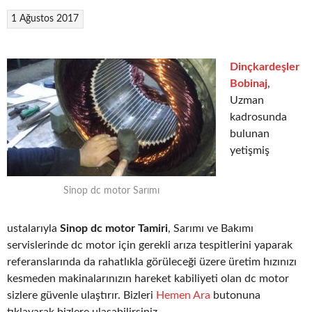
1 Ağustos 2017
Dinçkardeşler
Bobinaj
,
Uzman
kadrosunda
bulunan
yetişmiş
Sinop dc motor Sarımı
ustalarıyla
Sinop dc motor Tamiri
, Sarımı ve Bakımı
servislerinde dc motor için gerekli arıza tespitlerini yaparak
referanslarında da rahatlıkla görüleceği üzere üretim hızınızı
kesmeden makinalarınızın hareket kabiliyeti olan dc motor
sizlere güvenle ulaştırır. Bizleri
Hemen Ara
butonuna