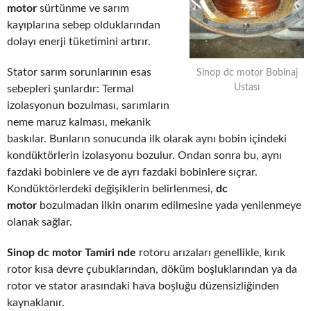
motor
sürtünme ve sarım
kayıplarına sebep olduklarından
dolayı enerji tüketimini artırır.
Stator sarım sorunlarının esas
Sinop dc motor Bobinaj
Ustası
sebepleri şunlardır: Termal
izolasyonun bozulması, sarımların
neme maruz kalması, mekanik
baskılar. Bunların sonucunda ilk olarak aynı bobin içindeki
kondüktörlerin izolasyonu bozulur. Ondan sonra bu, aynı
fazdaki bobinlere ve de ayrı fazdaki bobinlere sıçrar.
Kondüktörlerdeki değişiklerin belirlenmesi,
dc
motor
bozulmadan ilkin onarım edilmesine yada yenilenmeye
olanak sağlar.
Sinop dc motor Tamiri nde
rotoru arızaları genellikle, kırık
rotor kısa devre çubuklarından, döküm boşluklarından ya da
rotor ve stator arasındaki hava boşluğu düzensizliğinden
kaynaklanır.