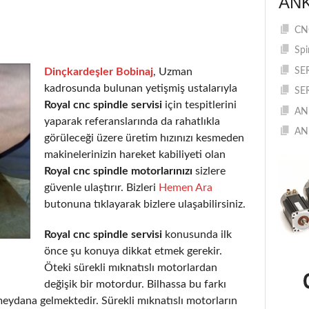
AN
CNC
Spi
Dinçkardeşler Bobinaj
, Uzman
SE
kadrosunda bulunan yetişmiş ustalarıyla
SE
Royal cnc spindle servisi
için tespitlerini
AN
yaparak referanslarında da rahatlıkla
AN
görüleceği üzere üretim hızınızı kesmeden
makinelerinizin hareket kabiliyeti olan
Royal cnc spindle motorlarınızı
sizlere
güvenle ulaştırır. Bizleri
Hemen Ara
butonuna tıklayarak bizlere ulaşabilirsiniz.
Royal cnc spindle servisi
konusunda ilk
önce şu konuya dikkat etmek gerekir.
Öteki sürekli mıknatıslı motorlardan
değişik bir motordur. Bilhassa bu farkı
eydana gelmektedir. Sürekli mıknatıslı motorların