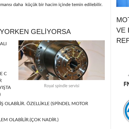
ormansı daha küçük bir hacim içinde temin edilebilir.
MOT
VE 
ÜYORKEN GELİYORSA
RE
ALI
E C
R
Royal spindle servisi
YIŞTA
)
Ş OLABİLİR. ÖZELLİKLE (SPİNDEL MOTOR
EM OLABİLİR.(ÇOK NADİR.)