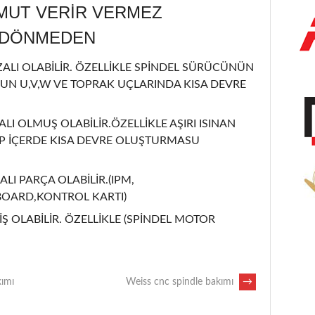
MUT VERİR VERMEZ
L DÖNMEDEN
LI OLABİLİR. ÖZELLİKLE SPİNDEL SÜRÜCÜNÜN
UN U,V,W VE TOPRAK UÇLARINDA KISA DEVRE
ALI OLMUŞ OLABİLİR.ÖZELLİKLE AŞIRI ISINAN
İP İÇERDE KISA DEVRE OLUŞTURMASU
ALI PARÇA OLABİLİR.(IPM,
BOARD,KONTROL KARTI)
Ş OLABİLİR. ÖZELLİKLE (SPİNDEL MOTOR
kımı
Weiss cnc spindle bakımı
→