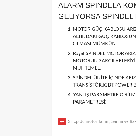
ALARM SPINDELA KO
GELİYORSA SPİNDE
MOTOR GÜÇ KABLOSU ARIZA
ALTINDAKİ GÜÇ KABLOSUN
OLMASI MÜMKÜN.
Royal SPİNDEL MOTOR ARIZ
MOTORUN SARGILARI ERİY
MUHTEMEL.
SPİNDEL ÜNİTE İÇİNDE ARIZ
TRANSİSTÖR,IGBT,POWER 
YANLIŞ PARAMETRE GİRİLMİ
PARAMETRESİ)
POST
←
Sinop dc motor Tamiri, Sarımı ve Ba