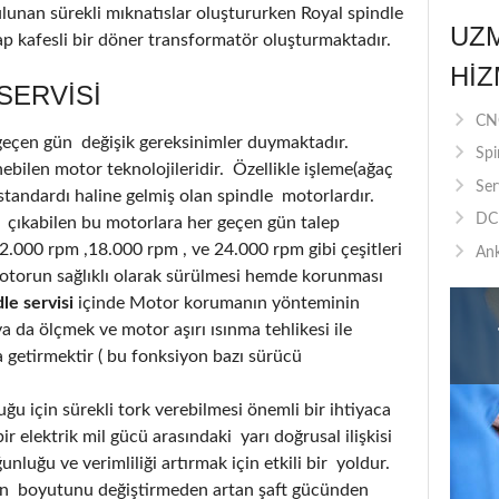
ulunan sürekli mıknatıslar oluştururken Royal spindle
UZ
p kafesli bir döner transformatör oluşturmaktadır.
HIZ
SERVISI
CNC
 geçen gün değişik gereksinimler duymaktadır.
Spi
bilen motor teknolojileridir. Özellikle işleme(ağaç
Ser
standardı haline gelmiş olan spindle motorlardır.
DC 
 çıkabilen bu motorlara her geçen gün talep
12.000 rpm ,18.000 rpm , ve 24.000 rpm gibi çeşitleri
Ank
otorun sağlıklı olarak sürülmesi hemde korunması
le servisi
içinde Motor korumanın yönteminin
 da ölçmek ve motor aşırı ısınma tehlikesi ile
a getirmektir ( bu fonksiyon bazı sürücü
u için sürekli tork verebilmesi önemli bir ihtiyaca
r elektrik mil gücü arasındaki yarı doğrusal ilişkisi
luğu ve verimliliği artırmak için etkili bir yoldur.
nin boyutunu değiştirmeden artan şaft gücünden