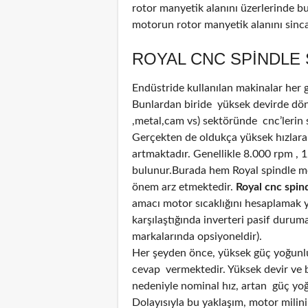
rotor manyetik alanını üzerlerinde b
motorun rotor manyetik alanını sinca
ROYAL CNC SPINDLE 
Endüstride kullanılan makinalar her
Bunlardan biride yüksek devirde döne
,metal,cam vs) sektöründe cnc’lerin 
Gerçekten de oldukça yüksek hızlara
artmaktadır. Genellikle 8.000 rpm , 
bulunur.Burada hem Royal spindle m
önem arz etmektedir.
Royal cnc spind
amacı motor sıcaklığını hesaplamak ya
karşılaştığında inverteri pasif durum
markalarında opsiyoneldir).
Her şeyden önce, yüksek güç yoğunluğ
cevap vermektedir. Yüksek devir ve bi
nedeniyle nominal hız, artan güç yoğun
Dolayısıyla bu yaklaşım, motor mili