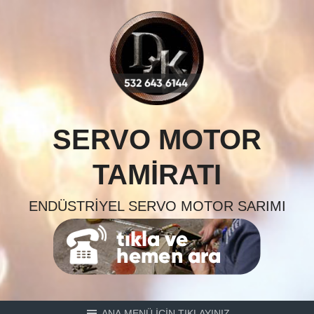
Skip
to
content
SERVO MOTOR
TAMIRATI
ENDÜSTRIYEL SERVO MOTOR SARIMI
ANA MENÜ İÇİN TIKLAYINIZ