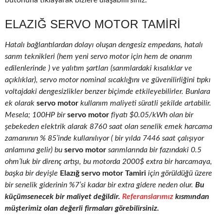
butonuna tıklayarak bizlere ulaşabilirsiniz.
ELAZIĞ SERVO MOTOR TAMIRI
Hatalı bağlantılardan dolayı oluşan dengesiz empedans, hatalı
sarım teknikleri (hem yeni servo motor için hem de onarım
edilenlerinde ) ve yalıtım şartları (sarımlardaki kısalıklar ve
açıklıklar), servo motor nominal sıcaklığını ve güvenilirliğini tıpkı
voltajdaki dengesizlikler benzer biçimde etkileyebilirler. Bunlara
ek olarak
servo motor
kullanım maliyeti süratli şekilde artabilir.
Mesela; 100HP bir
servo motor
fiyatı $0.05/kWh olan bir
şebekeden elektrik alarak 8760 saat olan senelik emek harcama
zamanının % 85’inde kullanılıyor ( bir yılda 7446 saat çalışıyor
anlamına gelir) bu
servo motor
sarımlarında bir fazındaki 0.5
ohm’luk bir direnç artışı, bu motorda 2000$ extra bir harcamaya,
başka bir deyişle
Elazığ servo motor Tamiri
için görüldüğü üzere
bir senelik giderinin %7’si kadar bir extra gidere neden olur.
Bu
küçümsenecek bir maliyet değildir.
Referanslarımız
kısmından
müşterimiz olan değerli firmaları görebilirsiniz.