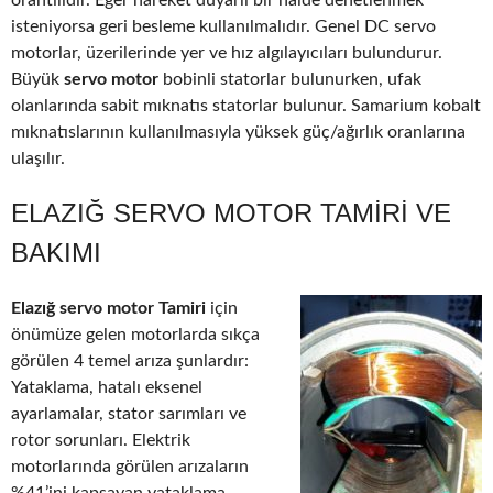
orantılıdır. Eğer hareket duyarlı bir halde denetlenmek
isteniyorsa geri besleme kullanılmalıdır. Genel DC servo
motorlar, üzerilerinde yer ve hız algılayıcıları bulundurur.
Büyük
servo motor
bobinli statorlar bulunurken, ufak
olanlarında sabit mıknatıs statorlar bulunur. Samarium kobalt
mıknatıslarının kullanılmasıyla yüksek güç/ağırlık oranlarına
ulaşılır.
ELAZIĞ SERVO MOTOR TAMIRI VE
BAKIMI
Elazığ servo motor Tamiri
için
önümüze gelen motorlarda sıkça
görülen 4 temel arıza şunlardır:
Yataklama, hatalı eksenel
ayarlamalar, stator sarımları ve
rotor sorunları. Elektrik
motorlarında görülen arızaların