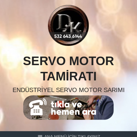
Skip
to
content
SERVO MOTOR
TAMIRATI
ENDÜSTRIYEL SERVO MOTOR SARIMI
ANA MENÜ İÇİN TIKLAYINIZ