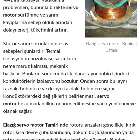
%41’ini kapsayan yataklama
problemleri, bununla birlikte
servo
motor
sürtünme ve sarım
kayıplarına sebep olduklarından
dolayı enerji tüketimini artırır.
Stator sarım sorunlarının esas
Elazığ servo motor Bobinaj
Ustası
sebepleri şunlardır: Termal
izolasyonun bozulması, sarımların
neme maruz kalması, mekanik
baskılar. Bunların sonucunda ilk olarak aynı bobin içindeki
kondüktörlerin izolasyonu bozulur. Ondan sonra bu, aynı
fazdaki bobinlere ve de ayrı fazdaki bobinlere sıçrar.
Kondüktörlerdeki değişiklerin belirlenmesi,
servo
motor
bozulmadan ilkin onarım edilmesine yada yenilenmeye
olanak sağlar.
Elazığ servo motor Tamiri nde
rotoru arızaları genellikle, kırık
rotor kısa devre çubuklarından, döküm boşluklarından ya da