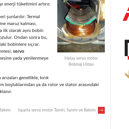
 enerji tüketimini artırır.
eri şunlardır: Termal
eme maruz kalması,
 ilk olarak aynı bobin
bozulur. Ondan sonra bu,
aki bobinlere sıçrar.
enmesi,
servo
mesine yada yenilenmeye
Hatay servo motor
Bobinaj Ustası
arızaları genellikle, kırık
m boşluklarından ya da rotor ve stator arasındaki
lanır.
 Bakımı
Isparta servo motor Tamiri, Sarımı ve Bakımı
→