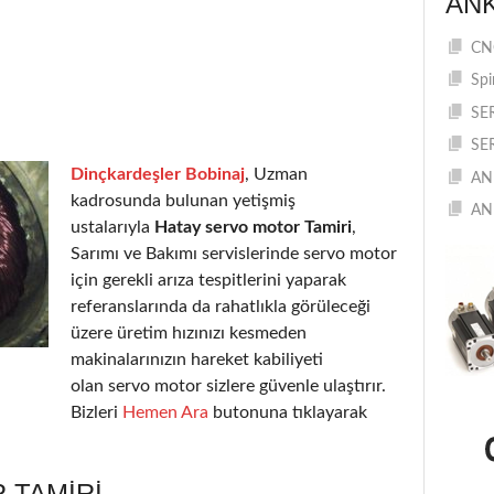
AN
CNC
Spi
SE
SE
Dinçkardeşler Bobinaj
, Uzman
AN
kadrosunda bulunan yetişmiş
AN
ustalarıyla
Hatay servo motor Tamiri
,
Sarımı ve Bakımı servislerinde servo motor
için gerekli arıza tespitlerini yaparak
referanslarında da rahatlıkla görüleceği
üzere üretim hızınızı kesmeden
makinalarınızın hareket kabiliyeti
olan servo motor sizlere güvenle ulaştırır.
Bizleri
Hemen Ara
butonuna tıklayarak
 TAMIRI