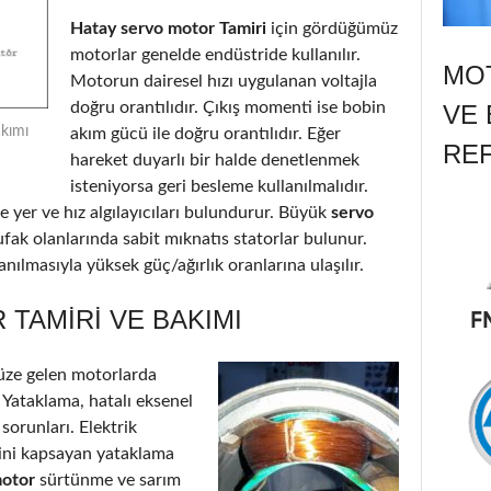
Hatay servo motor Tamiri
için gördüğümüz
motorlar genelde endüstride kullanılır.
MOT
Motorun dairesel hızı uygulanan voltajla
doğru orantılıdır. Çıkış momenti ise bobin
VE 
akımı
akım gücü ile doğru orantılıdır. Eğer
RE
hareket duyarlı bir halde denetlenmek
isteniyorsa geri besleme kullanılmalıdır.
 yer ve hız algılayıcıları bulundurur. Büyük
servo
ufak olanlarında sabit mıknatıs statorlar bulunur.
nılmasıyla yüksek güç/ağırlık oranlarına ulaşılır.
TAMIRI VE BAKIMI
ze gelen motorlarda
: Yataklama, hatalı eksenel
 sorunları. Elektrik
’ini kapsayan yataklama
motor
sürtünme ve sarım