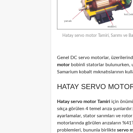
Hatay servo motor Tamiri, Sarımı ve B
Genel DC servo motorlar, üzerilerinde
motor
bobinli statorlar bulunurken, 
Samarium kobalt mıknatıslarının kulla
HATAY SERVO MOTOR 
Hatay servo motor Tamiri
için önümü
sıkça görülen 4 temel arıza şunlardır
ayarlamalar, stator sarımları ve rotor
motorlarında görülen arızaların %41
problemleri, bununla birlikte
servo 