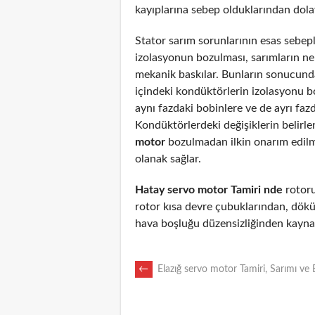
kayıplarına sebep olduklarından dolayı
Stator sarım sorunlarının esas sebepl
izolasyonun bozulması, sarımların n
mekanik baskılar. Bunların sonucunda
içindeki kondüktörlerin izolasyonu 
aynı fazdaki bobinlere ve de ayrı fazd
Kondüktörlerdeki değişiklerin belirl
motor
bozulmadan ilkin onarım edil
olanak sağlar.
Hatay servo motor Tamiri nde
rotoru 
rotor kısa devre çubuklarından, dökü
hava boşluğu düzensizliğinden kaynak
POST
←
Elazığ servo motor Tamiri, Sarımı ve