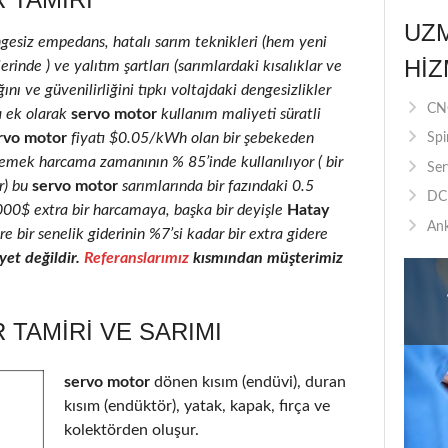
UZ
ngesiz empedans, hatalı sarım teknikleri (hem yeni
HIZ
inde ) ve yalıtım şartları (sarımlardaki kısalıklar ve
ını ve güvenilirliğini tıpkı voltajdaki dengesizlikler
CNC
a ek olarak
servo motor
kullanım maliyeti süratli
rvo motor
fiyatı $0.05/kWh olan bir şebekeden
Spi
 emek harcama zamanının % 85’inde kullanılıyor ( bir
Ser
r) bu
servo motor
sarımlarında bir fazındaki 0.5
DC 
2000$ extra bir harcamaya, başka bir deyişle
Hatay
Ank
e bir senelik giderinin %7’si kadar bir extra gidere
et değildir.
Referanslarımız
kısmından müşterimiz
TAMIRI VE SARIMI
servo motor
dönen kısım (endüvi), duran
kısım (endüktör), yatak, kapak, fırça ve
kolektörden oluşur.