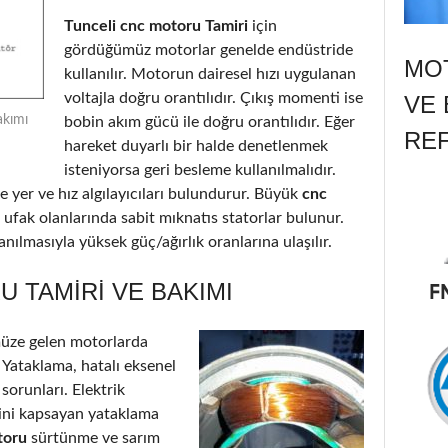
Tunceli cnc motoru Tamiri
için
gördüğümüz motorlar genelde endüstride
MOT
kullanılır. Motorun dairesel hızı uygulanan
voltajla doğru orantılıdır. Çıkış momenti ise
VE 
akımı
bobin akım gücü ile doğru orantılıdır. Eğer
RE
hareket duyarlı bir halde denetlenmek
isteniyorsa geri besleme kullanılmalıdır.
 yer ve hız algılayıcıları bulundurur. Büyük
cnc
 ufak olanlarında sabit mıknatıs statorlar bulunur.
nılmasıyla yüksek güç/ağırlık oranlarına ulaşılır.
 TAMIRI VE BAKIMI
üze gelen motorlarda
: Yataklama, hatalı eksenel
 sorunları. Elektrik
’ini kapsayan yataklama
toru
sürtünme ve sarım