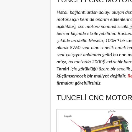
Hatalı bağlantılardan dolayı oluşan de
motoru için hem de onarım edilenlerinde 
açıklıklar), cnc motoru nominal sıcaklığı
benzer biçimde etkileyebilirler. Bunlar
şekilde artabilir. Mesela; 100HP bir
cn
alarak 8760 saat olan senelik emek ha
saat çalışıyor anlamına gelir) bu
cnc m
artışı, bu motorda 2000$ extra bir har
Tamiri
için görüldüğü üzere bir senelik 
küçümsenecek bir maliyet değildir.
Re
firmaları görebilirsiniz.
TUNCELI CNC MOTORU