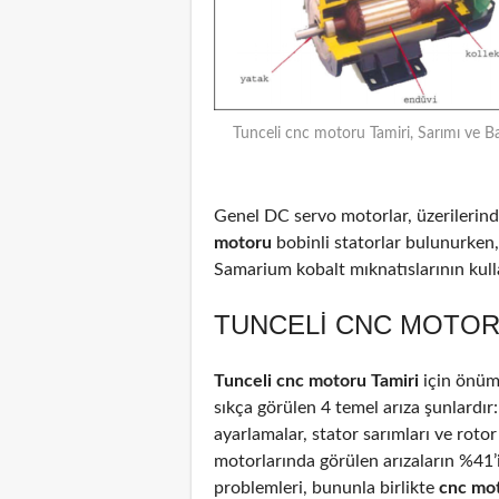
Tunceli cnc motoru Tamiri, Sarımı ve B
Genel DC servo motorlar, üzerilerinde
motoru
bobinli statorlar bulunurken,
Samarium kobalt mıknatıslarının kulla
TUNCELI CNC MOTORU
Tunceli cnc motoru Tamiri
için önüm
sıkça görülen 4 temel arıza şunlardır
ayarlamalar, stator sarımları ve rotor
motorlarında görülen arızaların %41
problemleri, bununla birlikte
cnc mo