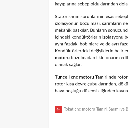
kayıplarına sebep olduklarından dolayı
Stator sarım sorunlarının esas sebepl
izolasyonun bozulması, sarımların n
mekanik baskılar. Bunların sonucunda
içindeki kondüktörlerin izolasyonu 
aynı fazdaki bobinlere ve de ayrı fazd
Kondüktörlerdeki değişiklerin belirl
motoru
bozulmadan ilkin onarım edi
olanak sağlar.
Tunceli cnc motoru Tamiri nde
rotoru
rotor kısa devre çubuklarından, dökü
hava boşluğu düzensizliğinden kaynak
POST
←
Tokat cnc motoru Tamiri, Sarımı ve 