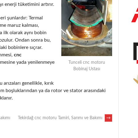
 enerji tüketimini artırır.
eri şunlardır: Termal
eme maruz kalması,
 ilk olarak aynı bobin
bozulur. Ondan sonra bu,
aki bobinlere sıçrar.
enmesi,
cnc
lmesine yada yenilenmeye
Tunceli cnc motoru
Bobinaj Ustası
 arızaları genellikle, kırık
m boşluklarından ya da rotor ve stator arasındaki
lanır.
Bakımı
Tekirdağ cnc motoru Tamiri, Sarımı ve Bakımı
→