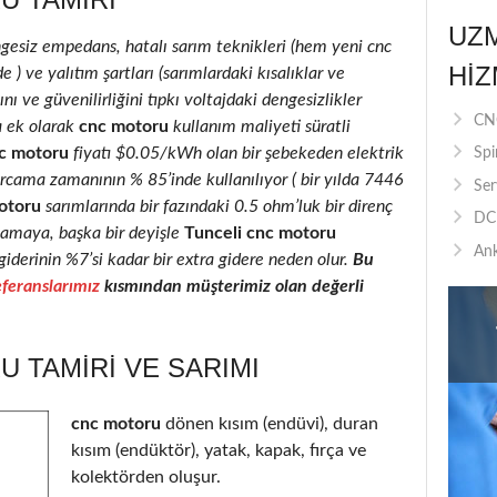
UZ
ngesiz empedans, hatalı sarım teknikleri (hem yeni cnc
HIZ
) ve yalıtım şartları (sarımlardaki kısalıklar ve
nı ve güvenilirliğini tıpkı voltajdaki dengesizlikler
CNC
a ek olarak
cnc motoru
kullanım maliyeti süratli
c motoru
fiyatı $0.05/kWh olan bir şebekeden elektrik
Spi
rcama zamanının % 85’inde kullanılıyor ( bir yılda 7446
Ser
otoru
sarımlarında bir fazındaki 0.5 ohm’luk bir direnç
DC 
camaya, başka bir deyişle
Tunceli cnc motoru
Ank
giderinin %7’si kadar bir extra gidere neden olur.
Bu
feranslarımız
kısmından müşterimiz olan değerli
 TAMIRI VE SARIMI
cnc motoru
dönen kısım (endüvi), duran
kısım (endüktör), yatak, kapak, fırça ve
kolektörden oluşur.