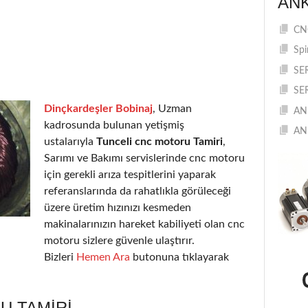
AN
CNC
Spi
SE
SE
Dinçkardeşler Bobinaj
, Uzman
AN
kadrosunda bulunan yetişmiş
AN
ustalarıyla
Tunceli cnc motoru Tamiri
,
Sarımı ve Bakımı servislerinde cnc motoru
için gerekli arıza tespitlerini yaparak
referanslarında da rahatlıkla görüleceği
üzere üretim hızınızı kesmeden
makinalarınızın hareket kabiliyeti olan cnc
motoru sizlere güvenle ulaştırır.
Bizleri
Hemen Ara
butonuna tıklayarak
U TAMIRI