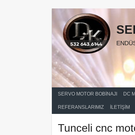
Skip
to
content
SE
ENDÜS
SERVO MOTOR BOBINAJI
DC M
REFERANSLARIMIZ
İLETIŞIM
Tunceli cnc mot