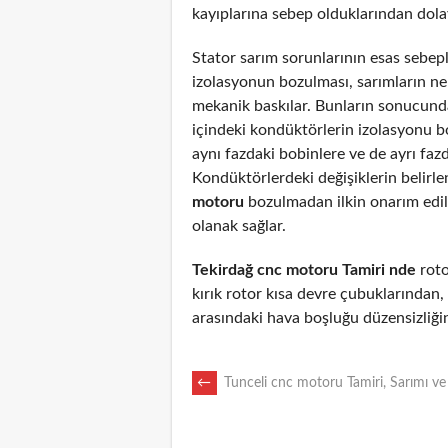
kayıplarına sebep olduklarından dolayı
Stator sarım sorunlarının esas sebepl
izolasyonun bozulması, sarımların n
mekanik baskılar. Bunların sonucunda
içindeki kondüktörlerin izolasyonu 
aynı fazdaki bobinlere ve de ayrı fazd
Kondüktörlerdeki değişiklerin belirl
motoru
bozulmadan ilkin onarım edi
olanak sağlar.
Tekirdağ cnc motoru Tamiri nde
roto
kırık rotor kısa devre çubuklarından
arasındaki hava boşluğu düzensizliği
POST
←
Tunceli cnc motoru Tamiri, Sarımı ve