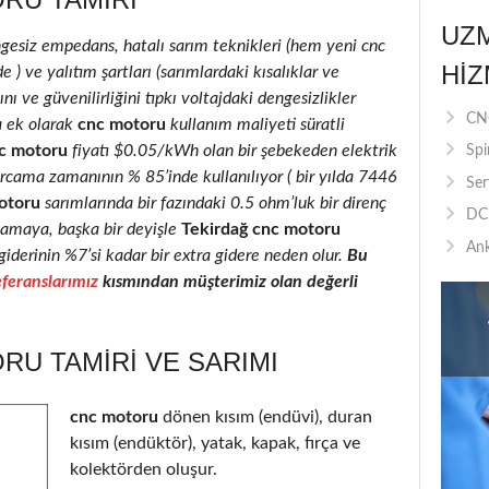
UZ
ngesiz empedans, hatalı sarım teknikleri (hem yeni cnc
HIZ
) ve yalıtım şartları (sarımlardaki kısalıklar ve
nı ve güvenilirliğini tıpkı voltajdaki dengesizlikler
CNC
a ek olarak
cnc motoru
kullanım maliyeti süratli
c motoru
fiyatı $0.05/kWh olan bir şebekeden elektrik
Spi
rcama zamanının % 85’inde kullanılıyor ( bir yılda 7446
Ser
otoru
sarımlarında bir fazındaki 0.5 ohm’luk bir direnç
DC 
camaya, başka bir deyişle
Tekirdağ cnc motoru
Ank
giderinin %7’si kadar bir extra gidere neden olur.
Bu
feranslarımız
kısmından müşterimiz olan değerli
U TAMIRI VE SARIMI
cnc motoru
dönen kısım (endüvi), duran
kısım (endüktör), yatak, kapak, fırça ve
kolektörden oluşur.