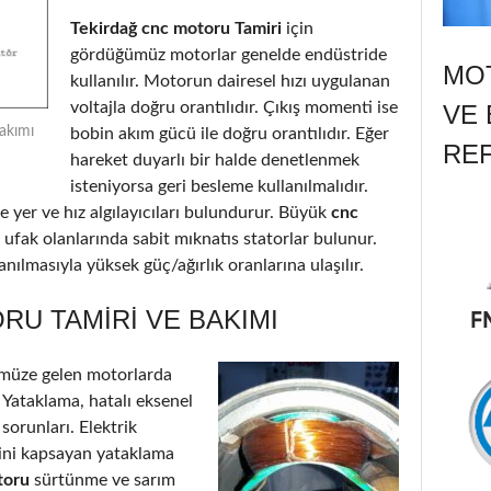
Tekirdağ cnc motoru Tamiri
için
gördüğümüz motorlar genelde endüstride
MOT
kullanılır. Motorun dairesel hızı uygulanan
voltajla doğru orantılıdır. Çıkış momenti ise
VE 
akımı
bobin akım gücü ile doğru orantılıdır. Eğer
RE
hareket duyarlı bir halde denetlenmek
isteniyorsa geri besleme kullanılmalıdır.
 yer ve hız algılayıcıları bulundurur. Büyük
cnc
 ufak olanlarında sabit mıknatıs statorlar bulunur.
nılmasıyla yüksek güç/ağırlık oranlarına ulaşılır.
U TAMIRI VE BAKIMI
müze gelen motorlarda
: Yataklama, hatalı eksenel
 sorunları. Elektrik
’ini kapsayan yataklama
toru
sürtünme ve sarım