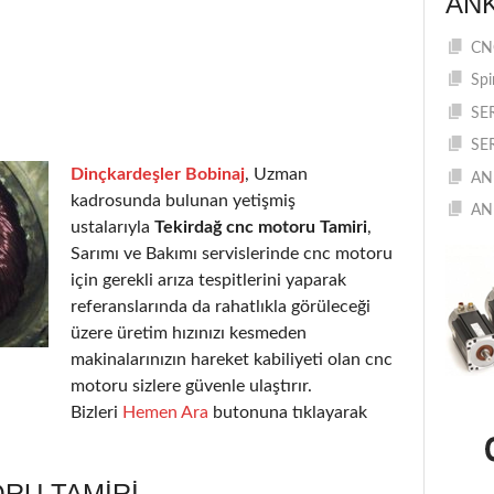
AN
CNC
Spi
SE
SE
Dinçkardeşler Bobinaj
, Uzman
AN
kadrosunda bulunan yetişmiş
AN
ustalarıyla
Tekirdağ cnc motoru Tamiri
,
Sarımı ve Bakımı servislerinde cnc motoru
için gerekli arıza tespitlerini yaparak
referanslarında da rahatlıkla görüleceği
üzere üretim hızınızı kesmeden
makinalarınızın hareket kabiliyeti olan cnc
motoru sizlere güvenle ulaştırır.
Bizleri
Hemen Ara
butonuna tıklayarak
RU TAMIRI