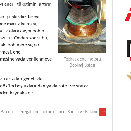
 enerji tüketimini artırır.
eri şunlardır: Termal
eme maruz kalması,
 ilk olarak aynı bobin
bozulur. Ondan sonra bu,
aki bobinlere sıçrar.
enmesi,
cnc
lmesine yada yenilenmeye
Tekirdağ cnc motoru
Bobinaj Ustası
ru arızaları genellikle,
, döküm boşluklarından ya da rotor ve stator
nden kaynaklanır.
 Bakımı
Yozgat cnc motoru Tamiri, Sarımı ve Bakımı
→