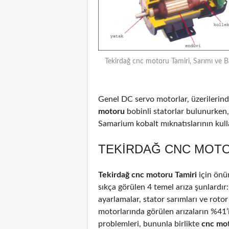
Tekirdağ cnc motoru Tamiri, Sarımı ve B
Genel DC servo motorlar, üzerilerinde
motoru
bobinli statorlar bulunurken,
Samarium kobalt mıknatıslarının kulla
TEKIRDAĞ CNC MOTOR
Tekirdağ cnc motoru Tamiri
için önü
sıkça görülen 4 temel arıza şunlardır
ayarlamalar, stator sarımları ve rotor
motorlarında görülen arızaların %41
problemleri, bununla birlikte
cnc mo