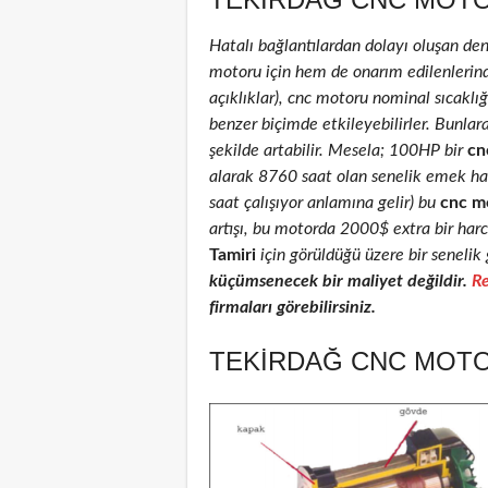
Hatalı bağlantılardan dolayı oluşan de
motoru için hem de onarım edilenlerinde 
açıklıklar), cnc motoru nominal sıcaklığı
benzer biçimde etkileyebilirler. Bunlar
şekilde artabilir. Mesela; 100HP bir
cn
alarak 8760 saat olan senelik emek ha
saat çalışıyor anlamına gelir) bu
cnc m
artışı, bu motorda 2000$ extra bir har
Tamiri
için görüldüğü üzere bir senelik 
küçümsenecek bir maliyet değildir.
Re
firmaları görebilirsiniz.
TEKIRDAĞ CNC MOTOR