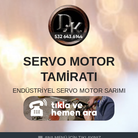
Skip
to
content
SERVO MOTOR
TAMIRATI
ENDÜSTRIYEL SERVO MOTOR SARIMI
ANA MENÜ İÇİN TIKLAYINIZ