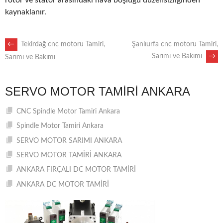
rotor ve stator arasındaki hava boşluğu düzensizliğinden
kaynaklanır.
POST
←
Tekirdağ cnc motoru Tamiri,
Şanlıurfa cnc motoru Tamiri,
Sarımı ve Bakımı
→
Sarımı ve Bakımı
NAVIGATION
SERVO MOTOR TAMIRI ANKARA
CNC Spindle Motor Tamiri Ankara
Spindle Motor Tamiri Ankara
SERVO MOTOR SARIMI ANKARA
SERVO MOTOR TAMİRİ ANKARA
ANKARA FIRÇALI DC MOTOR TAMİRİ
ANKARA DC MOTOR TAMİRİ