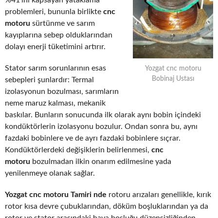
%41’ini kapsayan yataklama
problemleri, bununla birlikte
cnc
motoru
sürtünme ve sarım
kayıplarına sebep olduklarından
dolayı enerji tüketimini artırır.
Stator sarım sorunlarının esas
Yozgat cnc motoru
Bobinaj Ustası
sebepleri şunlardır: Termal
izolasyonun bozulması, sarımların
neme maruz kalması, mekanik
baskılar. Bunların sonucunda ilk olarak aynı bobin içindeki
kondüktörlerin izolasyonu bozulur. Ondan sonra bu, aynı
fazdaki bobinlere ve de ayrı fazdaki bobinlere sıçrar.
Kondüktörlerdeki değişiklerin belirlenmesi,
cnc
motoru
bozulmadan ilkin onarım edilmesine yada
yenilenmeye olanak sağlar.
Yozgat cnc motoru Tamiri nde
rotoru arızaları genellikle, kırık
rotor kısa devre çubuklarından, döküm boşluklarından ya da