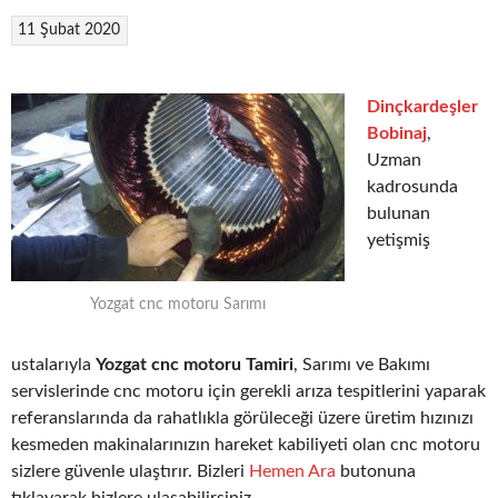
11 Şubat 2020
Dinçkardeşler
Bobinaj
,
Uzman
kadrosunda
bulunan
yetişmiş
Yozgat cnc motoru Sarımı
ustalarıyla
Yozgat cnc motoru Tamiri
, Sarımı ve Bakımı
servislerinde cnc motoru için gerekli arıza tespitlerini yaparak
referanslarında da rahatlıkla görüleceği üzere üretim hızınızı
kesmeden makinalarınızın hareket kabiliyeti olan cnc motoru
sizlere güvenle ulaştırır. Bizleri
Hemen Ara
butonuna