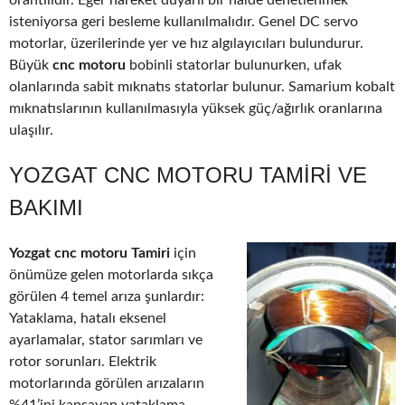
orantılıdır. Eğer hareket duyarlı bir halde denetlenmek
isteniyorsa geri besleme kullanılmalıdır. Genel DC servo
motorlar, üzerilerinde yer ve hız algılayıcıları bulundurur.
Büyük
cnc motoru
bobinli statorlar bulunurken, ufak
olanlarında sabit mıknatıs statorlar bulunur. Samarium kobalt
mıknatıslarının kullanılmasıyla yüksek güç/ağırlık oranlarına
ulaşılır.
YOZGAT CNC MOTORU TAMIRI VE
BAKIMI
Yozgat cnc motoru Tamiri
için
önümüze gelen motorlarda sıkça
görülen 4 temel arıza şunlardır:
Yataklama, hatalı eksenel
ayarlamalar, stator sarımları ve
rotor sorunları. Elektrik
motorlarında görülen arızaların