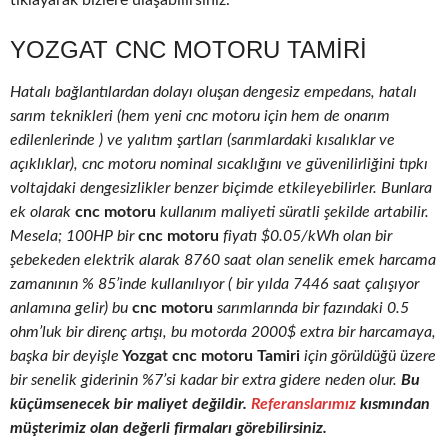
tıklayarak bizlere ulaşabilirsiniz.
YOZGAT CNC MOTORU TAMIRI
Hatalı bağlantılardan dolayı oluşan dengesiz empedans, hatalı
sarım teknikleri (hem yeni cnc motoru için hem de onarım
edilenlerinde ) ve yalıtım şartları (sarımlardaki kısalıklar ve
açıklıklar), cnc motoru nominal sıcaklığını ve güvenilirliğini tıpkı
voltajdaki dengesizlikler benzer biçimde etkileyebilirler. Bunlara
ek olarak
cnc motoru
kullanım maliyeti süratli şekilde artabilir.
Mesela; 100HP bir
cnc motoru
fiyatı $0.05/kWh olan bir
şebekeden elektrik alarak 8760 saat olan senelik emek harcama
zamanının % 85’inde kullanılıyor ( bir yılda 7446 saat çalışıyor
anlamına gelir) bu
cnc motoru
sarımlarında bir fazındaki 0.5
ohm’luk bir direnç artışı, bu motorda 2000$ extra bir harcamaya,
başka bir deyişle
Yozgat cnc motoru Tamiri
için görüldüğü üzere
bir senelik giderinin %7’si kadar bir extra gidere neden olur.
Bu
küçümsenecek bir maliyet değildir.
Referanslarımız
kısmından
müşterimiz olan değerli firmaları görebilirsiniz.