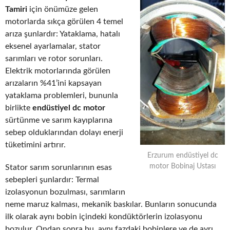
Tamiri
için önümüze gelen
motorlarda sıkça görülen 4 temel
arıza şunlardır: Yataklama, hatalı
eksenel ayarlamalar, stator
sarımları ve rotor sorunları.
Elektrik motorlarında görülen
arızaların %41’ini kapsayan
yataklama problemleri, bununla
birlikte
endüstiyel dc motor
sürtünme ve sarım kayıplarına
sebep olduklarından dolayı enerji
tüketimini artırır.
Erzurum endüstiyel dc
motor Bobinaj Ustası
Stator sarım sorunlarının esas
sebepleri şunlardır: Termal
izolasyonun bozulması, sarımların
neme maruz kalması, mekanik baskılar. Bunların sonucunda
ilk olarak aynı bobin içindeki kondüktörlerin izolasyonu
bozulur. Ondan sonra bu, aynı fazdaki bobinlere ve de ayrı