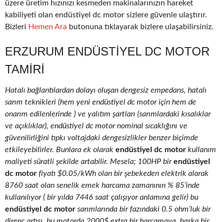
üzere üretim hızınızı kesmeden makinalarınızın hareket
kabiliyeti olan endüstiyel dc motor sizlere güvenle ulaştırır.
Bizleri
Hemen Ara
butonuna tıklayarak bizlere ulaşabilirsiniz.
ERZURUM ENDÜSTIYEL DC MOTOR
TAMIRI
Hatalı bağlantılardan dolayı oluşan dengesiz empedans, hatalı
sarım teknikleri (hem yeni endüstiyel dc motor için hem de
onarım edilenlerinde ) ve yalıtım şartları (sarımlardaki kısalıklar
ve açıklıklar), endüstiyel dc motor nominal sıcaklığını ve
güvenilirliğini tıpkı voltajdaki dengesizlikler benzer biçimde
etkileyebilirler. Bunlara ek olarak
endüstiyel dc motor
kullanım
maliyeti süratli şekilde artabilir. Mesela; 100HP bir
endüstiyel
dc motor
fiyatı $0.05/kWh olan bir şebekeden elektrik alarak
8760 saat olan senelik emek harcama zamanının % 85’inde
kullanılıyor ( bir yılda 7446 saat çalışıyor anlamına gelir) bu
endüstiyel dc motor
sarımlarında bir fazındaki 0.5 ohm’luk bir
direnç artışı, bu motorda 2000$ extra bir harcamaya, başka bir