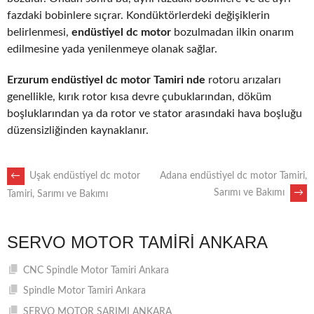
fazdaki bobinlere sıçrar. Kondüktörlerdeki değişiklerin
belirlenmesi,
endüstiyel dc motor
bozulmadan ilkin onarım
edilmesine yada yenilenmeye olanak sağlar.
Erzurum endüstiyel dc motor Tamiri nde
rotoru arızaları
genellikle, kırık rotor kısa devre çubuklarından, döküm
boşluklarından ya da rotor ve stator arasındaki hava boşluğu
düzensizliğinden kaynaklanır.
POST
←
Uşak endüstiyel dc motor
Adana endüstiyel dc motor Tamiri,
Sarımı ve Bakımı
→
Tamiri, Sarımı ve Bakımı
NAVIGATION
SERVO MOTOR TAMIRI ANKARA
CNC Spindle Motor Tamiri Ankara
Spindle Motor Tamiri Ankara
SERVO MOTOR SARIMI ANKARA