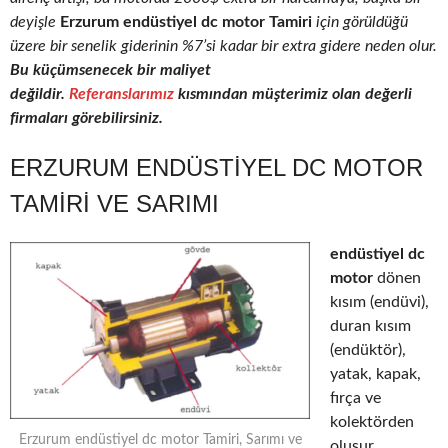
deyişle
Erzurum endüstiyel dc motor Tamiri
için görüldüğü
üzere bir senelik giderinin %7’si kadar bir extra gidere neden olur.
Bu küçümsenecek bir maliyet
değildir.
Referanslarımız
kısmından müşterimiz olan değerli
firmaları görebilirsiniz.
ERZURUM ENDÜSTIYEL DC MOTOR
TAMIRI VE SARIMI
endüstiyel dc
motor
dönen
kısım (endüvi),
duran kısım
(endüktör),
yatak, kapak,
fırça ve
kolektörden
Erzurum endüstiyel dc motor Tamiri, Sarımı ve
oluşur.