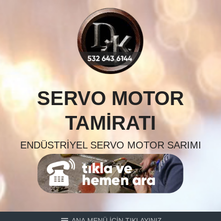
Skip
to
content
SERVO MOTOR
TAMIRATI
ENDÜSTRIYEL SERVO MOTOR SARIMI
ANA MENÜ İÇİN TIKLAYINIZ