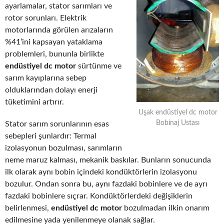
ayarlamalar, stator sarımları ve
rotor sorunları. Elektrik
motorlarında görülen arızaların
%41’ini kapsayan yataklama
problemleri, bununla birlikte
endüstiyel dc motor
sürtünme ve
sarım kayıplarına sebep
olduklarından dolayı enerji
tüketimini artırır.
Uşak endüstiyel dc motor
Bobinaj Ustası
Stator sarım sorunlarının esas
sebepleri şunlardır: Termal
izolasyonun bozulması, sarımların
neme maruz kalması, mekanik baskılar. Bunların sonucunda
ilk olarak aynı bobin içindeki kondüktörlerin izolasyonu
bozulur. Ondan sonra bu, aynı fazdaki bobinlere ve de ayrı
fazdaki bobinlere sıçrar. Kondüktörlerdeki değişiklerin
belirlenmesi,
endüstiyel dc motor
bozulmadan ilkin onarım
edilmesine yada yenilenmeye olanak sağlar.