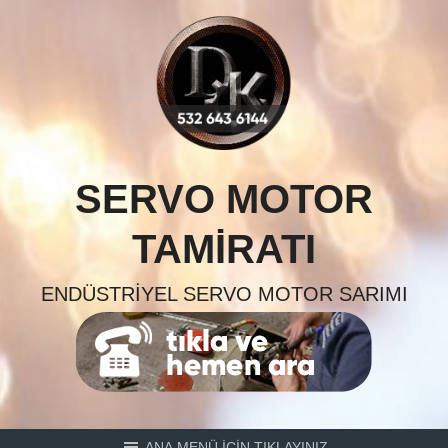
Skip
to
content
SERVO MOTOR
TAMIRATI
ENDÜSTRIYEL SERVO MOTOR SARIMI
ANA MENÜ İÇİN TIKLAYINIZ