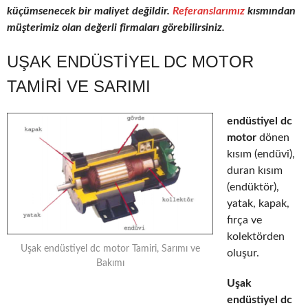
küçümsenecek bir maliyet değildir.
Referanslarımız
kısmından
müşterimiz olan değerli firmaları görebilirsiniz.
UŞAK ENDÜSTIYEL DC MOTOR
TAMIRI VE SARIMI
endüstiyel dc
motor
dönen
kısım (endüvi),
duran kısım
(endüktör),
yatak, kapak,
fırça ve
kolektörden
Uşak endüstiyel dc motor Tamiri, Sarımı ve
oluşur.
Bakımı
Uşak
endüstiyel dc