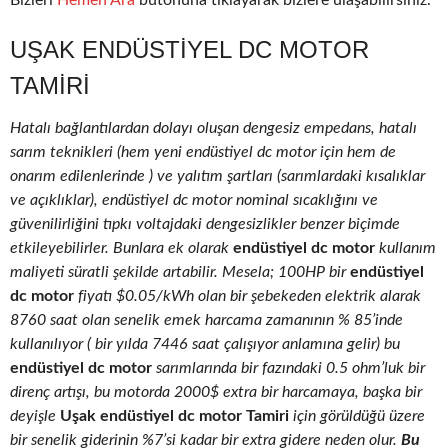
Bizleri
Hemen Ara
butonuna tıklayarak bizlere ulaşabilirsiniz.
UŞAK ENDÜSTIYEL DC MOTOR
TAMIRI
Hatalı bağlantılardan dolayı oluşan dengesiz empedans, hatalı
sarım teknikleri (hem yeni endüstiyel dc motor için hem de
onarım edilenlerinde ) ve yalıtım şartları (sarımlardaki kısalıklar
ve açıklıklar), endüstiyel dc motor nominal sıcaklığını ve
güvenilirliğini tıpkı voltajdaki dengesizlikler benzer biçimde
etkileyebilirler. Bunlara ek olarak
endüstiyel dc motor
kullanım
maliyeti süratli şekilde artabilir. Mesela; 100HP bir
endüstiyel
dc motor
fiyatı $0.05/kWh olan bir şebekeden elektrik alarak
8760 saat olan senelik emek harcama zamanının % 85’inde
kullanılıyor ( bir yılda 7446 saat çalışıyor anlamına gelir) bu
endüstiyel dc motor
sarımlarında bir fazındaki 0.5 ohm’luk bir
direnç artışı, bu motorda 2000$ extra bir harcamaya, başka bir
deyişle
Uşak endüstiyel dc motor Tamiri
için görüldüğü üzere
bir senelik giderinin %7’si kadar bir extra gidere neden olur.
Bu