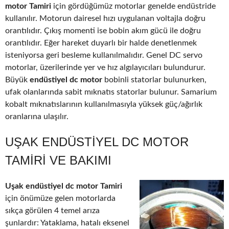
motor Tamiri
için gördüğümüz motorlar genelde endüstride
kullanılır. Motorun dairesel hızı uygulanan voltajla doğru
orantılıdır. Çıkış momenti ise bobin akım gücü ile doğru
orantılıdır. Eğer hareket duyarlı bir halde denetlenmek
isteniyorsa geri besleme kullanılmalıdır. Genel DC servo
motorlar, üzerilerinde yer ve hız algılayıcıları bulundurur.
Büyük
endüstiyel dc motor
bobinli statorlar bulunurken,
ufak olanlarında sabit mıknatıs statorlar bulunur. Samarium
kobalt mıknatıslarının kullanılmasıyla yüksek güç/ağırlık
oranlarına ulaşılır.
UŞAK ENDÜSTIYEL DC MOTOR
TAMIRI VE BAKIMI
Uşak endüstiyel dc motor Tamiri
için önümüze gelen motorlarda
sıkça görülen 4 temel arıza
şunlardır: Yataklama, hatalı eksenel