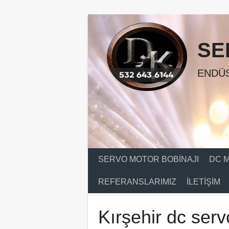
Skip
to
content
SE
ENDÜS
SERVO MOTOR BOBINAJI
DC M
REFERANSLARIMIZ
İLETIŞIM
Kırşehir dc serv