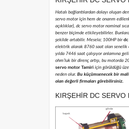
Hatalı bağlantılardan dolayı oluşan de
servo motor için hem de onarım edilenler
açıklıklar), dc servo motor nominal sıcak
benzer biçimde etkileyebilirler. Bunlar
şekilde artabilir. Mesela; 100HP bir
dc
elektrik alarak 8760 saat olan senelik
yılda 7446 saat çalışıyor anlamına geli
ohm’luk bir direnç artışı, bu motorda 
servo motor Tamiri
için görüldüğü üzer
neden olur.
Bu küçümsenecek bir maliy
olan değerli firmaları görebilirsiniz.
KIRŞEHIR DC SERVO 