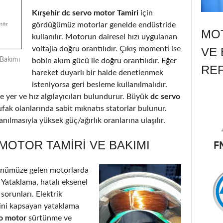
Kırşehir dc servo motor Tamiri
için
gördüğümüz motorlar genelde endüstride
MOT
kullanılır. Motorun dairesel hızı uygulanan
voltajla doğru orantılıdır. Çıkış momenti ise
VE 
 Bakımı
bobin akım gücü ile doğru orantılıdır. Eğer
RE
hareket duyarlı bir halde denetlenmek
isteniyorsa geri besleme kullanılmalıdır.
 yer ve hız algılayıcıları bulundurur. Büyük
dc servo
ufak olanlarında sabit mıknatıs statorlar bulunur.
nılmasıyla yüksek güç/ağırlık oranlarına ulaşılır.
MOTOR TAMIRI VE BAKIMI
önümüze gelen motorlarda
: Yataklama, hatalı eksenel
 sorunları. Elektrik
’ini kapsayan yataklama
vo motor
sürtünme ve