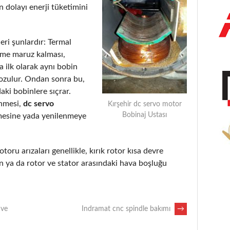
 dolayı enerji tüketimini
eri şunlardır: Termal
eme maruz kalması,
 ilk olarak aynı bobin
bozulur. Ondan sonra bu,
aki bobinlere sıçrar.
enmesi,
dc servo
Kırşehir dc servo motor
Bobinaj Ustası
mesine yada yenilenmeye
otoru arızaları genellikle, kırık rotor kısa devre
 ya da rotor ve stator arasındaki hava boşluğu
 ve
Indramat cnc spindle bakımı
→