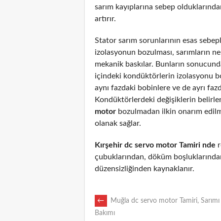
sarım kayıplarına sebep olduklarından
artırır.
Stator sarım sorunlarının esas sebepl
izolasyonun bozulması, sarımların n
mekanik baskılar. Bunların sonucunda
içindeki kondüktörlerin izolasyonu 
aynı fazdaki bobinlere ve de ayrı fazd
Kondüktörlerdeki değişiklerin belirl
motor
bozulmadan ilkin onarım edil
olanak sağlar.
Kırşehir dc servo motor Tamiri nde
r
çubuklarından, döküm boşluklarından
düzensizliğinden kaynaklanır.
POST
←
Muğla dc servo motor Tamiri, Sarımı
Bakımı