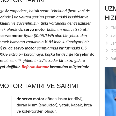
UZ
ngesiz empedans, hatalı sarım teknikleri (hem yeni dc
HIZ
inde ) ve yalıtım şartları (sarımlardaki kısalıklar ve
lığını ve güvenilirliğini tıpkı voltajdaki dengesizlikler
CNC
a ek olarak
dc servo motor
kullanım maliyeti süratli
 servo motor
fiyatı $0.05/kWh olan bir şebekeden
Spi
 emek harcama zamanının % 85’inde kullanılıyor ( bir
Ser
r) bu
dc servo motor
sarımlarında bir fazındaki 0.5
DC 
2000$ extra bir harcamaya, başka bir deyişle
Kırşehir dc
Ank
e bir senelik giderinin %7’si kadar bir extra gidere
et değildir.
Referanslarımız
kısmından müşterimiz
MOTOR TAMIRI VE SARIMI
dc servo motor
dönen kısım (endüvi),
duran kısım (endüktör), yatak, kapak, fırça
ve kolektörden oluşur.