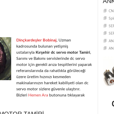
AN
CNC
Spi
SE
SE
Dinçkardeşler Bobinaj
, Uzman
AN
kadrosunda bulunan yetişmiş
AN
ustalarıyla
Kırşehir dc servo motor Tamiri
,
Sarımı ve Bakımı servislerinde dc servo
motor için gerekli arıza tespitlerini yaparak
referanslarında da rahatlıkla görüleceği
üzere üretim hızınızı kesmeden
makinalarınızın hareket kabiliyeti olan dc
servo motor sizlere güvenle ulaştırır.
Bizleri
Hemen Ara
butonuna tıklayarak
 MOTOR TAMIRI