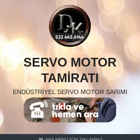
Skip
to
content
SERVO MOTOR
TAMIRATI
ENDÜSTRIYEL SERVO MOTOR SARIMI
ANA MENÜ İÇİN TIKLAYINIZ