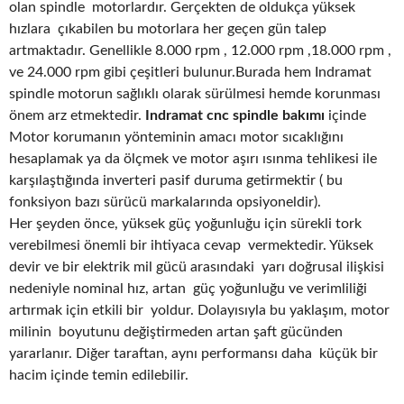
olan spindle motorlardır. Gerçekten de oldukça yüksek
hızlara çıkabilen bu motorlara her geçen gün talep
artmaktadır. Genellikle 8.000 rpm , 12.000 rpm ,18.000 rpm ,
ve 24.000 rpm gibi çeşitleri bulunur.Burada hem Indramat
spindle motorun sağlıklı olarak sürülmesi hemde korunması
önem arz etmektedir.
Indramat cnc spindle bakımı
içinde
Motor korumanın yönteminin amacı motor sıcaklığını
hesaplamak ya da ölçmek ve motor aşırı ısınma tehlikesi ile
karşılaştığında inverteri pasif duruma getirmektir ( bu
fonksiyon bazı sürücü markalarında opsiyoneldir).
Her şeyden önce, yüksek güç yoğunluğu için sürekli tork
verebilmesi önemli bir ihtiyaca cevap vermektedir. Yüksek
devir ve bir elektrik mil gücü arasındaki yarı doğrusal ilişkisi
nedeniyle nominal hız, artan güç yoğunluğu ve verimliliği
artırmak için etkili bir yoldur. Dolayısıyla bu yaklaşım, motor
milinin boyutunu değiştirmeden artan şaft gücünden
yararlanır. Diğer taraftan, aynı performansı daha küçük bir
hacim içinde temin edilebilir.