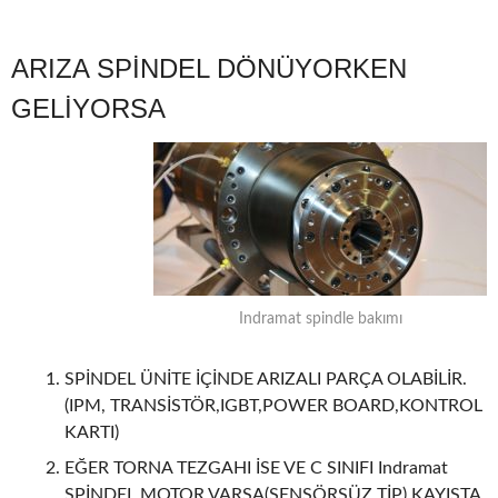
ARIZA SPİNDEL DÖNÜYORKEN
GELİYORSA
Indramat spindle bakımı
SPİNDEL ÜNİTE İÇİNDE ARIZALI PARÇA OLABİLİR.
(IPM, TRANSİSTÖR,IGBT,POWER BOARD,KONTROL
KARTI)
EĞER TORNA TEZGAHI İSE VE C SINIFI Indramat
SPİNDEL MOTOR VARSA(SENSÖRSÜZ TİP) KAYIŞTA