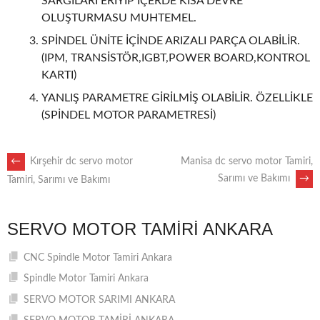
SARGILARI ERİYİP İÇERDE KISA DEVRE
OLUŞTURMASU MUHTEMEL.
SPİNDEL ÜNİTE İÇİNDE ARIZALI PARÇA OLABİLİR.
(IPM, TRANSİSTÖR,IGBT,POWER BOARD,KONTROL
KARTI)
YANLIŞ PARAMETRE GİRİLMİŞ OLABİLİR. ÖZELLİKLE
(SPİNDEL MOTOR PARAMETRESİ)
POST
←
Kırşehir dc servo motor
Manisa dc servo motor Tamiri,
Sarımı ve Bakımı
→
Tamiri, Sarımı ve Bakımı
NAVIGATION
SERVO MOTOR TAMIRI ANKARA
CNC Spindle Motor Tamiri Ankara
Spindle Motor Tamiri Ankara
SERVO MOTOR SARIMI ANKARA