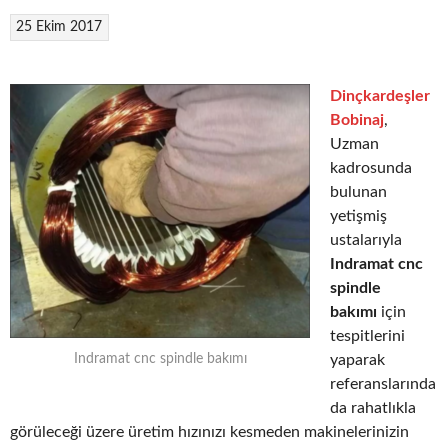
25 Ekim 2017
Dinçkardeşler
Bobinaj
,
Uzman
kadrosunda
bulunan
yetişmiş
ustalarıyla
Indramat cnc
spindle
bakımı
için
tespitlerini
yaparak
Indramat cnc spindle bakımı
referanslarında
da rahatlıkla
görüleceği üzere üretim hızınızı kesmeden makinelerinizin