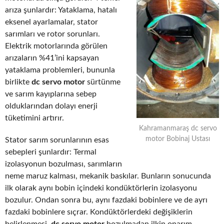
arıza şunlardır: Yataklama, hatalı
eksenel ayarlamalar, stator
sarımları ve rotor sorunları.
Elektrik motorlarında görülen
arızaların %41’ini kapsayan
yataklama problemleri, bununla
birlikte
dc servo motor
sürtünme
ve sarım kayıplarına sebep
olduklarından dolayı enerji
tüketimini artırır.
Kahramanmaraş dc servo
motor Bobinaj Ustası
Stator sarım sorunlarının esas
sebepleri şunlardır: Termal
izolasyonun bozulması, sarımların
neme maruz kalması, mekanik baskılar. Bunların sonucunda
ilk olarak aynı bobin içindeki kondüktörlerin izolasyonu
bozulur. Ondan sonra bu, aynı fazdaki bobinlere ve de ayrı
fazdaki bobinlere sıçrar. Kondüktörlerdeki değişiklerin
belirlenmesi,
dc servo motor
bozulmadan ilkin onarım