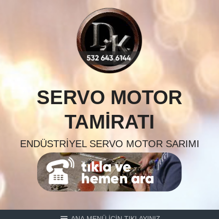
Skip
to
content
SERVO MOTOR
TAMIRATI
ENDÜSTRIYEL SERVO MOTOR SARIMI
ANA MENÜ İÇİN TIKLAYINIZ