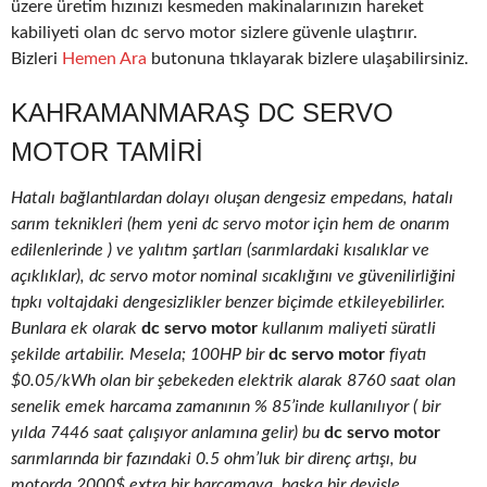
üzere üretim hızınızı kesmeden makinalarınızın hareket
kabiliyeti olan dc servo motor sizlere güvenle ulaştırır.
Bizleri
Hemen Ara
butonuna tıklayarak bizlere ulaşabilirsiniz.
KAHRAMANMARAŞ DC SERVO
MOTOR TAMIRI
Hatalı bağlantılardan dolayı oluşan dengesiz empedans, hatalı
sarım teknikleri (hem yeni dc servo motor için hem de onarım
edilenlerinde ) ve yalıtım şartları (sarımlardaki kısalıklar ve
açıklıklar), dc servo motor nominal sıcaklığını ve güvenilirliğini
tıpkı voltajdaki dengesizlikler benzer biçimde etkileyebilirler.
Bunlara ek olarak
dc servo motor
kullanım maliyeti süratli
şekilde artabilir. Mesela; 100HP bir
dc servo motor
fiyatı
$0.05/kWh olan bir şebekeden elektrik alarak 8760 saat olan
senelik emek harcama zamanının % 85’inde kullanılıyor ( bir
yılda 7446 saat çalışıyor anlamına gelir) bu
dc servo motor
sarımlarında bir fazındaki 0.5 ohm’luk bir direnç artışı, bu
motorda 2000$ extra bir harcamaya, başka bir deyişle