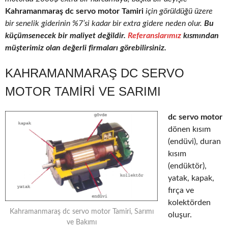
Kahramanmaraş dc servo motor Tamiri
için görüldüğü üzere
bir senelik giderinin %7’si kadar bir extra gidere neden olur.
Bu
küçümsenecek bir maliyet değildir.
Referanslarımız
kısmından
müşterimiz olan değerli firmaları görebilirsiniz.
KAHRAMANMARAŞ DC SERVO
MOTOR TAMIRI VE SARIMI
dc servo motor
dönen kısım
(endüvi), duran
kısım
(endüktör),
yatak, kapak,
fırça ve
kolektörden
Kahramanmaraş dc servo motor Tamiri, Sarımı
oluşur.
ve Bakımı