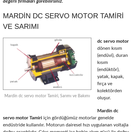
değerli firmaları görebilirsiniz.
MARDIN DC SERVO MOTOR TAMIRI
VE SARIMI
dc servo motor
dönen kısım
(endüvi), duran
kısım
(endüktör),
yatak, kapak,
fırça ve
kolektörden
Mardin dc servo motor Tamiri, Sarımı ve Bakımı
oluşur.
Mardin dc
servo motor Tamiri
için gördüğümüz motorlar genelde
endüstride kullanılır. Motorun dairesel hızı uygulanan voltajla