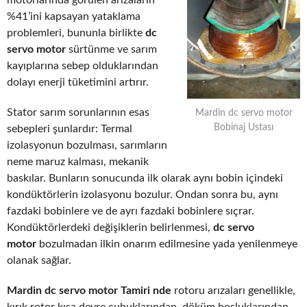
motorlarında görülen arızaların
%41’ini kapsayan yataklama
problemleri, bununla birlikte
dc
servo motor
sürtünme ve sarım
kayıplarına sebep olduklarından
dolayı enerji tüketimini artırır.
Stator sarım sorunlarının esas
Mardin dc servo motor
Bobinaj Ustası
sebepleri şunlardır: Termal
izolasyonun bozulması, sarımların
neme maruz kalması, mekanik
baskılar. Bunların sonucunda ilk olarak aynı bobin içindeki
kondüktörlerin izolasyonu bozulur. Ondan sonra bu, aynı
fazdaki bobinlere ve de ayrı fazdaki bobinlere sıçrar.
Kondüktörlerdeki değişiklerin belirlenmesi,
dc servo
motor
bozulmadan ilkin onarım edilmesine yada yenilenmeye
olanak sağlar.
Mardin dc servo motor Tamiri nde
rotoru arızaları genellikle,