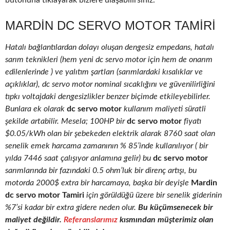
butonuna tıklayarak bizlere ulaşabilirsiniz.
MARDIN DC SERVO MOTOR TAMIRI
Hatalı bağlantılardan dolayı oluşan dengesiz empedans, hatalı
sarım teknikleri (hem yeni dc servo motor için hem de onarım
edilenlerinde ) ve yalıtım şartları (sarımlardaki kısalıklar ve
açıklıklar), dc servo motor nominal sıcaklığını ve güvenilirliğini
tıpkı voltajdaki dengesizlikler benzer biçimde etkileyebilirler.
Bunlara ek olarak
dc servo motor
kullanım maliyeti süratli
şekilde artabilir. Mesela; 100HP bir
dc servo motor
fiyatı
$0.05/kWh olan bir şebekeden elektrik alarak 8760 saat olan
senelik emek harcama zamanının % 85’inde kullanılıyor ( bir
yılda 7446 saat çalışıyor anlamına gelir) bu
dc servo motor
sarımlarında bir fazındaki 0.5 ohm’luk bir direnç artışı, bu
motorda 2000$ extra bir harcamaya, başka bir deyişle
Mardin
dc servo motor Tamiri
için görüldüğü üzere bir senelik giderinin
%7’si kadar bir extra gidere neden olur.
Bu küçümsenecek bir
maliyet değildir.
Referanslarımız
kısmından müşterimiz olan