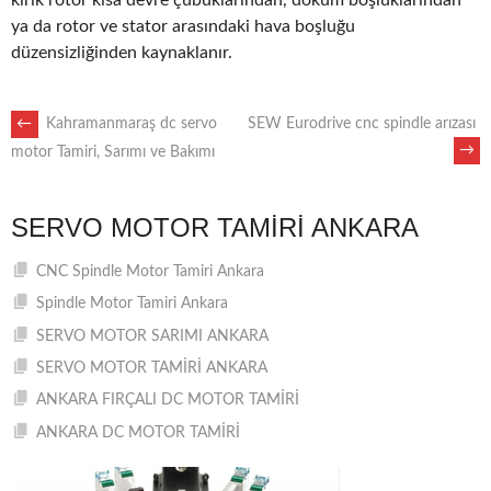
kırık rotor kısa devre çubuklarından, döküm boşluklarından
ya da rotor ve stator arasındaki hava boşluğu
düzensizliğinden kaynaklanır.
POST
←
Kahramanmaraş dc servo
SEW Eurodrive cnc spindle arızası
→
motor Tamiri, Sarımı ve Bakımı
NAVIGATION
SERVO MOTOR TAMIRI ANKARA
CNC Spindle Motor Tamiri Ankara
Spindle Motor Tamiri Ankara
SERVO MOTOR SARIMI ANKARA
SERVO MOTOR TAMİRİ ANKARA
ANKARA FIRÇALI DC MOTOR TAMİRİ
ANKARA DC MOTOR TAMİRİ