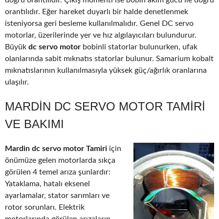
doğru orantılıdır. Çıkış momenti ise bobin akım gücü ile doğru
orantılıdır. Eğer hareket duyarlı bir halde denetlenmek
isteniyorsa geri besleme kullanılmalıdır. Genel DC servo
motorlar, üzerilerinde yer ve hız algılayıcıları bulundurur.
Büyük
dc servo motor
bobinli statorlar bulunurken, ufak
olanlarında sabit mıknatıs statorlar bulunur. Samarium kobalt
mıknatıslarının kullanılmasıyla yüksek güç/ağırlık oranlarına
ulaşılır.
MARDIN DC SERVO MOTOR TAMIRI
VE BAKIMI
Mardin dc servo motor Tamiri
için
önümüze gelen motorlarda sıkça
görülen 4 temel arıza şunlardır:
Yataklama, hatalı eksenel
ayarlamalar, stator sarımları ve
rotor sorunları. Elektrik