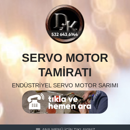
Skip
to
content
SERVO MOTOR
TAMIRATI
ENDÜSTRIYEL SERVO MOTOR SARIMI
ANA MENÜ İÇİN TIKLAYINIZ