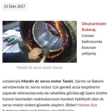
23 Ekim 2017
Dinçkardeşler
Bobinaj
,
Uzman
kadrosunda
bulunan
yetişmiş
Mardin dc servo motor Sarımı
ustalarıyla
Mardin dc servo motor Tamiri
, Sarımı ve Bakımı
servislerinde dc servo motor için gerekli arıza tespitlerini
yaparak referanslarında da rahatlıkla görüleceği üzere üretim
hızınızı kesmeden makinalarınızın hareket kabiliyeti olan dc
servo motor sizlere güvenle ulaştırır. Bizleri
Hemen Ara