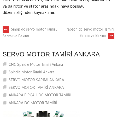
kırık rotor kısa devre çubuklarından, döküm boşluklarından
ya da rotor ve stator arasındaki hava boşluğu
düzensizliğinden kaynaklanır.
POST
←
Sinop dc servo motor Tamiri,
Trabzon dc servo motor Tamiri,
Sarımı ve Bakımı
→
Sarımı ve Bakımı
NAVIGATION
SERVO MOTOR TAMIRI ANKARA
CNC Spindle Motor Tamiri Ankara
Spindle Motor Tamiri Ankara
SERVO MOTOR SARIMI ANKARA
SERVO MOTOR TAMİRİ ANKARA
ANKARA FIRÇALI DC MOTOR TAMİRİ
ANKARA DC MOTOR TAMİRİ