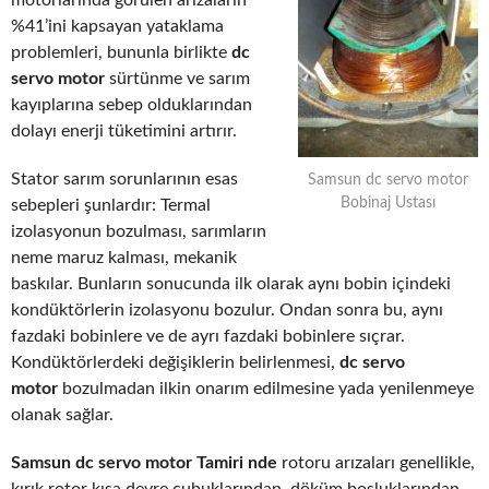
motorlarında görülen arızaların
%41’ini kapsayan yataklama
problemleri, bununla birlikte
dc
servo motor
sürtünme ve sarım
kayıplarına sebep olduklarından
dolayı enerji tüketimini artırır.
Stator sarım sorunlarının esas
Samsun dc servo motor
Bobinaj Ustası
sebepleri şunlardır: Termal
izolasyonun bozulması, sarımların
neme maruz kalması, mekanik
baskılar. Bunların sonucunda ilk olarak aynı bobin içindeki
kondüktörlerin izolasyonu bozulur. Ondan sonra bu, aynı
fazdaki bobinlere ve de ayrı fazdaki bobinlere sıçrar.
Kondüktörlerdeki değişiklerin belirlenmesi,
dc servo
motor
bozulmadan ilkin onarım edilmesine yada yenilenmeye
olanak sağlar.
Samsun dc servo motor Tamiri nde
rotoru arızaları genellikle,