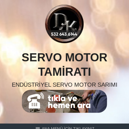
Skip
to
content
SERVO MOTOR
TAMIRATI
ENDÜSTRIYEL SERVO MOTOR SARIMI
ANA MENÜ İÇİN TIKLAYINIZ