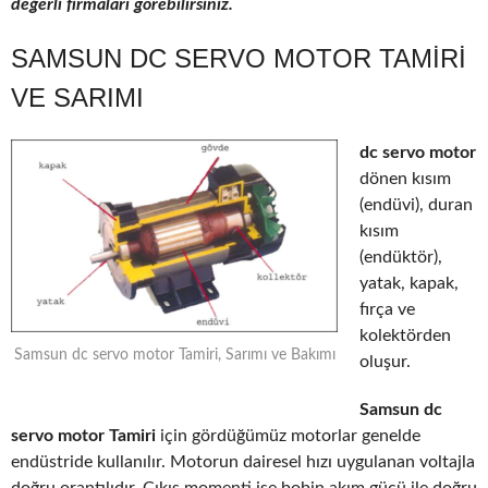
değerli firmaları görebilirsiniz.
SAMSUN DC SERVO MOTOR TAMIRI
VE SARIMI
dc servo motor
dönen kısım
(endüvi), duran
kısım
(endüktör),
yatak, kapak,
fırça ve
kolektörden
Samsun dc servo motor Tamiri, Sarımı ve Bakımı
oluşur.
Samsun dc
servo motor Tamiri
için gördüğümüz motorlar genelde
endüstride kullanılır. Motorun dairesel hızı uygulanan voltajla