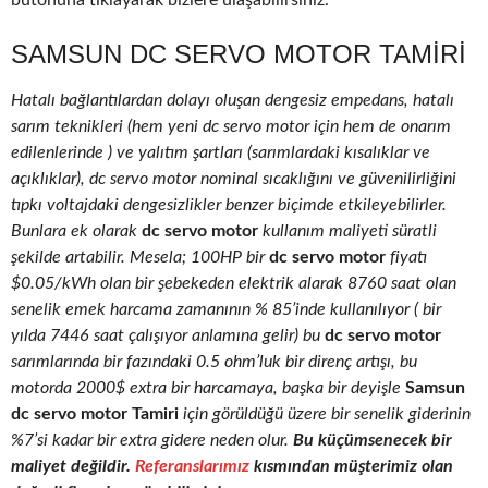
butonuna tıklayarak bizlere ulaşabilirsiniz.
SAMSUN DC SERVO MOTOR TAMIRI
Hatalı bağlantılardan dolayı oluşan dengesiz empedans, hatalı
sarım teknikleri (hem yeni dc servo motor için hem de onarım
edilenlerinde ) ve yalıtım şartları (sarımlardaki kısalıklar ve
açıklıklar), dc servo motor nominal sıcaklığını ve güvenilirliğini
tıpkı voltajdaki dengesizlikler benzer biçimde etkileyebilirler.
Bunlara ek olarak
dc servo motor
kullanım maliyeti süratli
şekilde artabilir. Mesela; 100HP bir
dc servo motor
fiyatı
$0.05/kWh olan bir şebekeden elektrik alarak 8760 saat olan
senelik emek harcama zamanının % 85’inde kullanılıyor ( bir
yılda 7446 saat çalışıyor anlamına gelir) bu
dc servo motor
sarımlarında bir fazındaki 0.5 ohm’luk bir direnç artışı, bu
motorda 2000$ extra bir harcamaya, başka bir deyişle
Samsun
dc servo motor Tamiri
için görüldüğü üzere bir senelik giderinin
%7’si kadar bir extra gidere neden olur.
Bu küçümsenecek bir
maliyet değildir.
Referanslarımız
kısmından müşterimiz olan