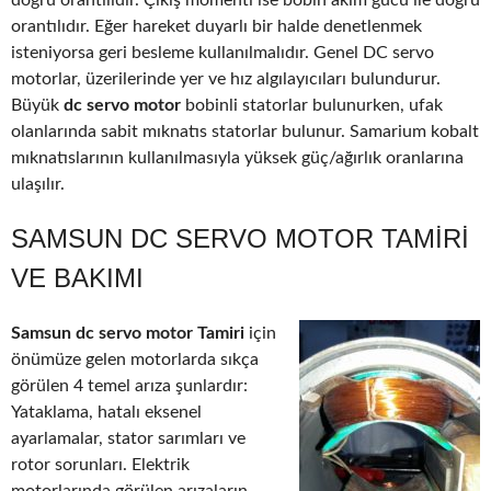
doğru orantılıdır. Çıkış momenti ise bobin akım gücü ile doğru
orantılıdır. Eğer hareket duyarlı bir halde denetlenmek
isteniyorsa geri besleme kullanılmalıdır. Genel DC servo
motorlar, üzerilerinde yer ve hız algılayıcıları bulundurur.
Büyük
dc servo motor
bobinli statorlar bulunurken, ufak
olanlarında sabit mıknatıs statorlar bulunur. Samarium kobalt
mıknatıslarının kullanılmasıyla yüksek güç/ağırlık oranlarına
ulaşılır.
SAMSUN DC SERVO MOTOR TAMIRI
VE BAKIMI
Samsun dc servo motor Tamiri
için
önümüze gelen motorlarda sıkça
görülen 4 temel arıza şunlardır:
Yataklama, hatalı eksenel
ayarlamalar, stator sarımları ve
rotor sorunları. Elektrik