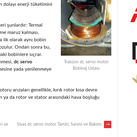
 dolayı enerji tüketimini
eri şunlardır: Termal
eme maruz kalması,
 ilk olarak aynı bobin
bozulur. Ondan sonra bu,
aki bobinlere sıçrar.
enmesi,
dc servo
Trabzon dc servo motor
Bobinaj Ustası
mesine yada yenilenmeye
otoru arızaları genellikle, kırık rotor kısa devre
 ya da rotor ve stator arasındaki hava boşluğu
ı ve
Sivas dc servo motor Tamiri, Sarımı ve Bakımı
→