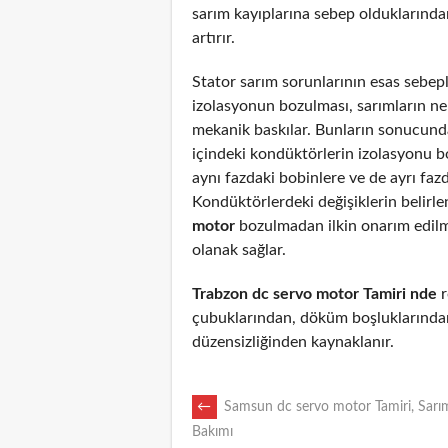
sarım kayıplarına sebep olduklarından
artırır.
Stator sarım sorunlarının esas sebepl
izolasyonun bozulması, sarımların n
mekanik baskılar. Bunların sonucunda
içindeki kondüktörlerin izolasyonu 
aynı fazdaki bobinlere ve de ayrı fazd
Kondüktörlerdeki değişiklerin belirl
motor
bozulmadan ilkin onarım edil
olanak sağlar.
Trabzon dc servo motor Tamiri nde
r
çubuklarından, döküm boşluklarından
düzensizliğinden kaynaklanır.
POST
←
Samsun dc servo motor Tamiri, Sarım
Bakımı