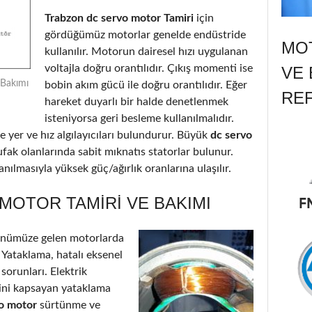
Trabzon dc servo motor Tamiri
için
gördüğümüz motorlar genelde endüstride
MOT
kullanılır. Motorun dairesel hızı uygulanan
voltajla doğru orantılıdır. Çıkış momenti ise
VE 
 Bakımı
bobin akım gücü ile doğru orantılıdır. Eğer
RE
hareket duyarlı bir halde denetlenmek
isteniyorsa geri besleme kullanılmalıdır.
 yer ve hız algılayıcıları bulundurur. Büyük
dc servo
ufak olanlarında sabit mıknatıs statorlar bulunur.
nılmasıyla yüksek güç/ağırlık oranlarına ulaşılır.
MOTOR TAMIRI VE BAKIMI
önümüze gelen motorlarda
: Yataklama, hatalı eksenel
 sorunları. Elektrik
’ini kapsayan yataklama
vo motor
sürtünme ve