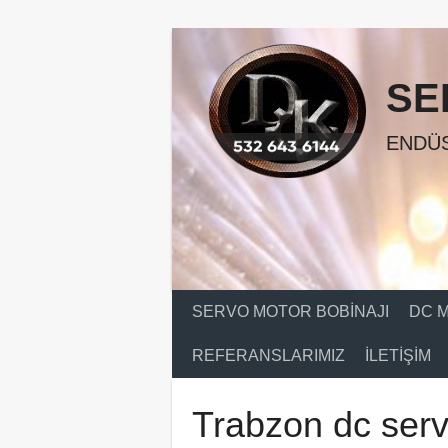
Skip
to
content
SE
ENDÜS
SERVO MOTOR BOBINAJI
DC M
REFERANSLARIMIZ
İLETIŞIM
Trabzon dc serv