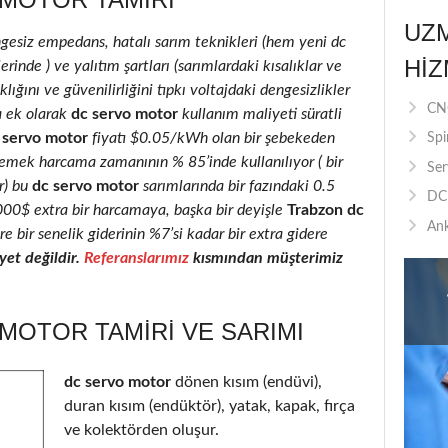
UZ
ngesiz empedans, hatalı sarım teknikleri (hem yeni dc
HIZ
inde ) ve yalıtım şartları (sarımlardaki kısalıklar ve
lığını ve güvenilirliğini tıpkı voltajdaki dengesizlikler
CNC
a ek olarak
dc servo motor
kullanım maliyeti süratli
 servo motor
fiyatı $0.05/kWh olan bir şebekeden
Spi
 emek harcama zamanının % 85’inde kullanılıyor ( bir
Ser
r) bu
dc servo motor
sarımlarında bir fazındaki 0.5
DC 
2000$ extra bir harcamaya, başka bir deyişle
Trabzon dc
Ank
e bir senelik giderinin %7’si kadar bir extra gidere
et değildir.
Referanslarımız
kısmından müşterimiz
MOTOR TAMIRI VE SARIMI
dc servo motor
dönen kısım (endüvi),
duran kısım (endüktör), yatak, kapak, fırça
ve kolektörden oluşur.