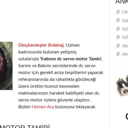
AN
CNC
Spi
SE
SE
Dinçkardeşler Bobinaj
, Uzman
AN
kadrosunda bulunan yetişmiş
AN
ustalarıyla
Trabzon dc servo motor Tamiri
,
Sarımı ve Bakımı servislerinde dc servo
motor için gerekli arıza tespitlerini yaparak
referanslarında da rahatlıkla görüleceği
üzere üretim hızınızı kesmeden
makinalarınızın hareket kabiliyeti olan dc
servo motor sizlere güvenle ulaştırır.
Bizleri
Hemen Ara
butonuna tıklayarak
MOTOR TAMIRI