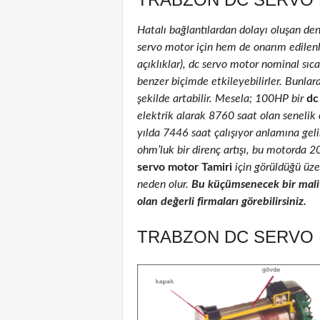
Hatalı bağlantılardan dolayı oluşan de
servo motor için hem de onarım edilenler
açıklıklar), dc servo motor nominal sıcak
benzer biçimde etkileyebilirler. Bunlar
şekilde artabilir. Mesela; 100HP bir
dc
elektrik alarak 8760 saat olan senelik
yılda 7446 saat çalışıyor anlamına geli
ohm’luk bir direnç artışı, bu motorda 
servo motor Tamiri
için görüldüğü üzer
neden olur.
Bu küçümsenecek bir maliy
olan değerli firmaları görebilirsiniz.
TRABZON DC SERVO 