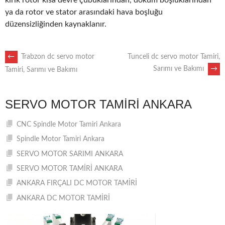
kırık rotor kısa devre çubuklarından, döküm boşluklarından
ya da rotor ve stator arasındaki hava boşluğu
düzensizliğinden kaynaklanır.
POST
←
Trabzon dc servo motor
Tunceli dc servo motor Tamiri,
Sarımı ve Bakımı
→
Tamiri, Sarımı ve Bakımı
NAVIGATION
SERVO MOTOR TAMIRI ANKARA
CNC Spindle Motor Tamiri Ankara
Spindle Motor Tamiri Ankara
SERVO MOTOR SARIMI ANKARA
SERVO MOTOR TAMİRİ ANKARA
ANKARA FIRÇALI DC MOTOR TAMİRİ
ANKARA DC MOTOR TAMİRİ