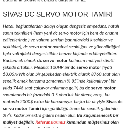
butonuna tıklayarak bizlere ulaşabilirsiniz.
SIVAS DC SERVO MOTOR TAMIRI
Hatalı bağlantılardan dolayı oluşan dengesiz empedans, hatalı
sarım teknikleri (hem yeni dc servo motor için hem de onarım
edilenlerinde ) ve yalıtım şartları (sarımlardaki kısalıklar ve
açıklıklar), dc servo motor nominal sıcaklığını ve güvenilirliğini
tıpkı voltajdaki dengesizlikler benzer biçimde etkileyebilirler.
Bunlara ek olarak
dc servo motor
kullanım maliyeti süratli
şekilde artabilir. Mesela; 100HP bir
dc servo motor
fiyatı
$0.05/kWh olan bir şebekeden elektrik alarak 8760 saat olan
senelik emek harcama zamanının % 85’inde kullanılıyor ( bir
yılda 7446 saat çalışıyor anlamına gelir) bu
dc servo motor
sarımlarında bir fazındaki 0.5 ohm’luk bir direnç artışı, bu
motorda 2000$ extra bir harcamaya, başka bir deyişle
Sivas dc
servo motor Tamiri
için görüldüğü üzere bir senelik giderinin
%7’si kadar bir extra gidere neden olur.
Bu küçümsenecek bir
maliyet değildir.
Referanslarımız
kısmından müşterimiz olan