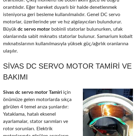
orantılıdır. Çıkış momenti ise bobin akım gücü ile doğru
orantılıdır. Eğer hareket duyarlı bir halde denetlenmek
isteniyorsa geri besleme kullanılmalıdır. Genel DC servo
motorlar, üzerilerinde yer ve hız algılayıcıları bulundurur.
Büyük
dc servo motor
bobinli statorlar bulunurken, ufak
olanlarında sabit mıknatıs statorlar bulunur. Samarium kobalt
mıknatıslarının kullanılmasıyla yüksek güç/ağırlık oranlarına
ulaşılır.
SIVAS DC SERVO MOTOR TAMIRI VE
BAKIMI
Sivas dc servo motor Tamiri
için
önümüze gelen motorlarda sıkça
görülen 4 temel arıza şunlardır:
Yataklama, hatalı eksenel
ayarlamalar, stator sarımları ve
rotor sorunları. Elektrik