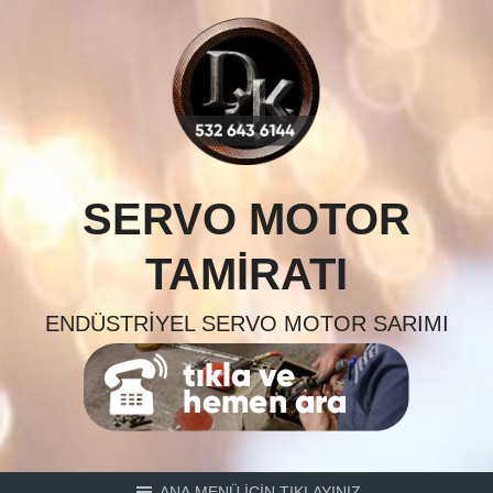
Skip
to
content
SERVO MOTOR
TAMIRATI
ENDÜSTRIYEL SERVO MOTOR SARIMI
ANA MENÜ İÇİN TIKLAYINIZ