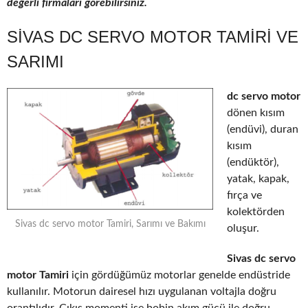
değerli firmaları görebilirsiniz.
SIVAS DC SERVO MOTOR TAMIRI VE
SARIMI
dc servo motor
dönen kısım
(endüvi), duran
kısım
(endüktör),
yatak, kapak,
fırça ve
kolektörden
Sivas dc servo motor Tamiri, Sarımı ve Bakımı
oluşur.
Sivas dc servo
motor Tamiri
için gördüğümüz motorlar genelde endüstride
kullanılır. Motorun dairesel hızı uygulanan voltajla doğru