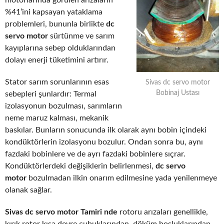
motorlarında görülen arızaların
%41’ini kapsayan yataklama
problemleri, bununla birlikte
dc
servo motor
sürtünme ve sarım
kayıplarına sebep olduklarından
dolayı enerji tüketimini artırır.
Stator sarım sorunlarının esas
Sivas dc servo motor
Bobinaj Ustası
sebepleri şunlardır: Termal
izolasyonun bozulması, sarımların
neme maruz kalması, mekanik
baskılar. Bunların sonucunda ilk olarak aynı bobin içindeki
kondüktörlerin izolasyonu bozulur. Ondan sonra bu, aynı
fazdaki bobinlere ve de ayrı fazdaki bobinlere sıçrar.
Kondüktörlerdeki değişiklerin belirlenmesi,
dc servo
motor
bozulmadan ilkin onarım edilmesine yada yenilenmeye
olanak sağlar.
Sivas dc servo motor Tamiri nde
rotoru arızaları genellikle,