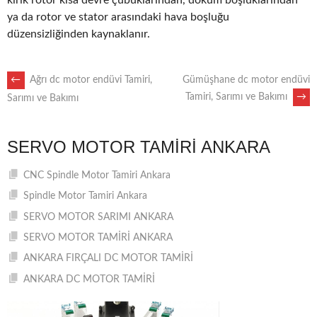
kırık rotor kısa devre çubuklarından, döküm boşluklarından
ya da rotor ve stator arasındaki hava boşluğu
düzensizliğinden kaynaklanır.
POST
←
Ağrı dc motor endüvi Tamiri,
Gümüşhane dc motor endüvi
Tamiri, Sarımı ve Bakımı
→
Sarımı ve Bakımı
NAVIGATION
SERVO MOTOR TAMIRI ANKARA
CNC Spindle Motor Tamiri Ankara
Spindle Motor Tamiri Ankara
SERVO MOTOR SARIMI ANKARA
SERVO MOTOR TAMİRİ ANKARA
ANKARA FIRÇALI DC MOTOR TAMİRİ
ANKARA DC MOTOR TAMİRİ