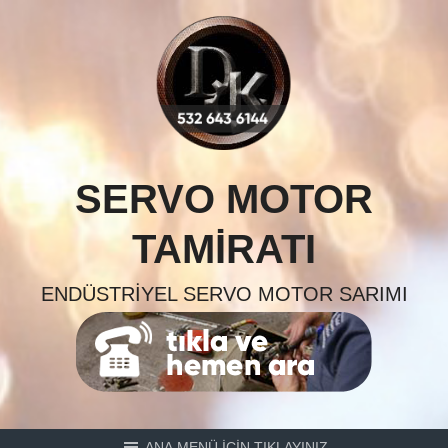
Skip
to
content
SERVO MOTOR
TAMIRATI
ENDÜSTRIYEL SERVO MOTOR SARIMI
ANA MENÜ İÇİN TIKLAYINIZ