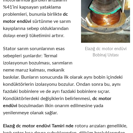
motorlarında görülen arızaların
%41’ini kapsayan yataklama
problemleri, bununla birlikte
dc
motor endüvi
sürtünme ve sarım
kayıplarına sebep olduklarından
dolayı enerji tüketimini artırır.
Stator sarım sorunlarının esas
Elazığ dc motor endüvi
Bobinaj Ustası
sebepleri şunlardır: Termal
izolasyonun bozulması, sarımların
neme maruz kalması, mekanik
baskılar. Bunların sonucunda ilk olarak aynı bobin içindeki
kondüktörlerin izolasyonu bozulur. Ondan sonra bu, aynı
fazdaki bobinlere ve de ayrı fazdaki bobinlere sıçrar.
Kondüktörlerdeki değişiklerin belirlenmesi,
dc motor
endüvi
bozulmadan ilkin onarım edilmesine yada
yenilenmeye olanak sağlar.
Elazığ dc motor endüvi Tamiri nde
rotoru arızaları genellikle,