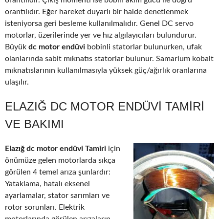
orantılıdır. Çıkış momenti ise bobin akım gücü ile doğru
orantılıdır. Eğer hareket duyarlı bir halde denetlenmek
isteniyorsa geri besleme kullanılmalıdır. Genel DC servo
motorlar, üzerilerinde yer ve hız algılayıcıları bulundurur.
Büyük
dc motor endüvi
bobinli statorlar bulunurken, ufak
olanlarında sabit mıknatıs statorlar bulunur. Samarium kobalt
mıknatıslarının kullanılmasıyla yüksek güç/ağırlık oranlarına
ulaşılır.
ELAZIĞ DC MOTOR ENDÜVI TAMIRI
VE BAKIMI
Elazığ dc motor endüvi Tamiri
için
önümüze gelen motorlarda sıkça
görülen 4 temel arıza şunlardır:
Yataklama, hatalı eksenel
ayarlamalar, stator sarımları ve
rotor sorunları. Elektrik