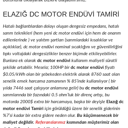
butonuna tıklayarak bizlere ulaşabilirsiniz.
ELAZIĞ DC MOTOR ENDÜVI TAMIRI
Hatalı bağlantılardan dolayı oluşan dengesiz empedans, hatalı
sarım teknikleri (hem yeni dc motor endüvi için hem de onarım
edilenlerinde ) ve yalıtım şartları (sarımlardaki kısalıklar ve
açıklıklar), dc motor endüvi nominal sıcaklığını ve güvenilirliğini
tıpkı voltajdaki dengesizlikler benzer biçimde etkileyebilirler.
Bunlara ek olarak
dc motor endüvi
kullanım maliyeti süratli
şekilde artabilir. Mesela; 100HP bir
dc motor endüvi
fiyatı
$0.05/kWh olan bir şebekeden elektrik alarak 8760 saat olan
senelik emek harcama zamanının % 85’inde kullanılıyor ( bir
yılda 7446 saat çalışıyor anlamına gelir) bu
dc motor endüvi
sarımlarında bir fazındaki 0.5 ohm’luk bir direnç artışı, bu
motorda 2000$ extra bir harcamaya, başka bir deyişle
Elazığ dc
motor endüvi Tamiri
için görüldüğü üzere bir senelik giderinin
%7’si kadar bir extra gidere neden olur.
Bu küçümsenecek bir
maliyet değildir.
Referanslarımız
kısmından müşterimiz olan