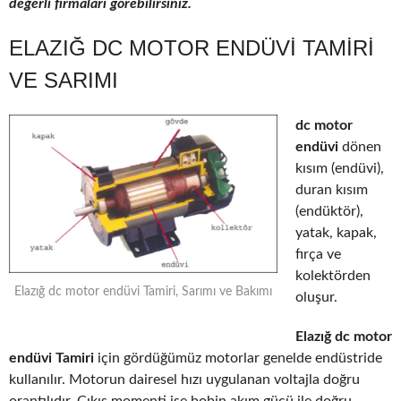
değerli firmaları görebilirsiniz.
ELAZIĞ DC MOTOR ENDÜVI TAMIRI
VE SARIMI
dc motor
endüvi
dönen
kısım (endüvi),
duran kısım
(endüktör),
yatak, kapak,
fırça ve
kolektörden
Elazığ dc motor endüvi Tamiri, Sarımı ve Bakımı
oluşur.
Elazığ dc motor
endüvi Tamiri
için gördüğümüz motorlar genelde endüstride
kullanılır. Motorun dairesel hızı uygulanan voltajla doğru