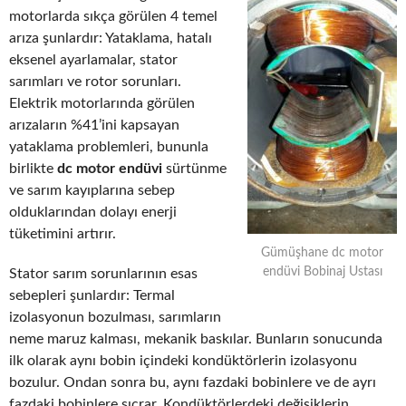
motorlarda sıkça görülen 4 temel
arıza şunlardır: Yataklama, hatalı
eksenel ayarlamalar, stator
sarımları ve rotor sorunları.
Elektrik motorlarında görülen
arızaların %41’ini kapsayan
yataklama problemleri, bununla
birlikte
dc motor endüvi
sürtünme
ve sarım kayıplarına sebep
olduklarından dolayı enerji
tüketimini artırır.
Gümüşhane dc motor
endüvi Bobinaj Ustası
Stator sarım sorunlarının esas
sebepleri şunlardır: Termal
izolasyonun bozulması, sarımların
neme maruz kalması, mekanik baskılar. Bunların sonucunda
ilk olarak aynı bobin içindeki kondüktörlerin izolasyonu
bozulur. Ondan sonra bu, aynı fazdaki bobinlere ve de ayrı
fazdaki bobinlere sıçrar. Kondüktörlerdeki değişiklerin