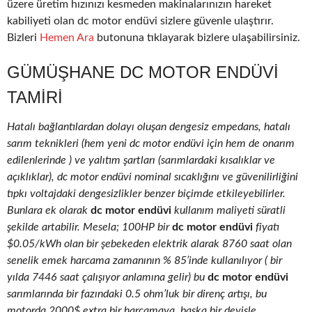
üzere üretim hızınızı kesmeden makinalarınızın hareket
kabiliyeti olan dc motor endüvi sizlere güvenle ulaştırır.
Bizleri
Hemen Ara
butonuna tıklayarak bizlere ulaşabilirsiniz.
GÜMÜŞHANE DC MOTOR ENDÜVI
TAMIRI
Hatalı bağlantılardan dolayı oluşan dengesiz empedans, hatalı
sarım teknikleri (hem yeni dc motor endüvi için hem de onarım
edilenlerinde ) ve yalıtım şartları (sarımlardaki kısalıklar ve
açıklıklar), dc motor endüvi nominal sıcaklığını ve güvenilirliğini
tıpkı voltajdaki dengesizlikler benzer biçimde etkileyebilirler.
Bunlara ek olarak
dc motor endüvi
kullanım maliyeti süratli
şekilde artabilir. Mesela; 100HP bir
dc motor endüvi
fiyatı
$0.05/kWh olan bir şebekeden elektrik alarak 8760 saat olan
senelik emek harcama zamanının % 85’inde kullanılıyor ( bir
yılda 7446 saat çalışıyor anlamına gelir) bu
dc motor endüvi
sarımlarında bir fazındaki 0.5 ohm’luk bir direnç artışı, bu
motorda 2000$ extra bir harcamaya, başka bir deyişle