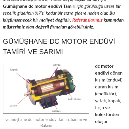
Gümüşhane dc motor endüvi Tamiri
için görüldüğü üzere bir
senelik giderinin %7’si kadar bir extra gidere neden olur.
Bu
küçümsenecek bir maliyet değildir.
Referanslarımız
kısmından
müşterimiz olan değerli firmaları görebilirsiniz.
GÜMÜŞHANE DC MOTOR ENDÜVI
TAMIRI VE SARIMI
dc motor
endüvi
dönen
kısım (endüvi),
duran kısım
(endüktör),
yatak, kapak,
fırça ve
kolektörden
Gümüşhane dc motor endüvi Tamiri, Sarımı ve
oluşur.
Bakımı