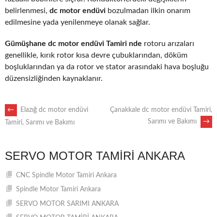
belirlenmesi,
dc motor endüvi
bozulmadan ilkin onarım
edilmesine yada yenilenmeye olanak sağlar.
Gümüşhane dc motor endüvi Tamiri nde
rotoru arızaları
genellikle, kırık rotor kısa devre çubuklarından, döküm
boşluklarından ya da rotor ve stator arasındaki hava boşluğu
düzensizliğinden kaynaklanır.
POST
←
Elazığ dc motor endüvi
Çanakkale dc motor endüvi Tamiri,
Sarımı ve Bakımı
→
Tamiri, Sarımı ve Bakımı
NAVIGATION
SERVO MOTOR TAMIRI ANKARA
CNC Spindle Motor Tamiri Ankara
Spindle Motor Tamiri Ankara
SERVO MOTOR SARIMI ANKARA