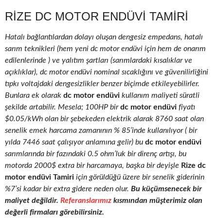
RIZE DC MOTOR ENDÜVI TAMIRI
Hatalı bağlantılardan dolayı oluşan dengesiz empedans, hatalı
sarım teknikleri (hem yeni dc motor endüvi için hem de onarım
edilenlerinde ) ve yalıtım şartları (sarımlardaki kısalıklar ve
açıklıklar), dc motor endüvi nominal sıcaklığını ve güvenilirliğini
tıpkı voltajdaki dengesizlikler benzer biçimde etkileyebilirler.
Bunlara ek olarak
dc motor endüvi
kullanım maliyeti süratli
şekilde artabilir. Mesela; 100HP bir
dc motor endüvi
fiyatı
$0.05/kWh olan bir şebekeden elektrik alarak 8760 saat olan
senelik emek harcama zamanının % 85’inde kullanılıyor ( bir
yılda 7446 saat çalışıyor anlamına gelir) bu
dc motor endüvi
sarımlarında bir fazındaki 0.5 ohm’luk bir direnç artışı, bu
motorda 2000$ extra bir harcamaya, başka bir deyişle
Rize dc
motor endüvi Tamiri
için görüldüğü üzere bir senelik giderinin
%7’si kadar bir extra gidere neden olur.
Bu küçümsenecek bir
maliyet değildir.
Referanslarımız
kısmından müşterimiz olan
değerli firmaları görebilirsiniz.