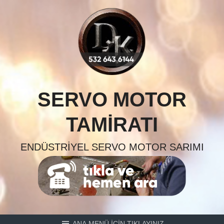
Skip
to
content
SERVO MOTOR
TAMIRATI
ENDÜSTRIYEL SERVO MOTOR SARIMI
ANA MENÜ İÇİN TIKLAYINIZ