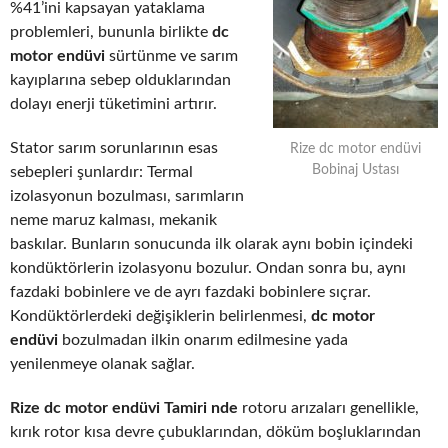
%41’ini kapsayan yataklama
problemleri, bununla birlikte
dc
motor endüvi
sürtünme ve sarım
kayıplarına sebep olduklarından
dolayı enerji tüketimini artırır.
Stator sarım sorunlarının esas
Rize dc motor endüvi
Bobinaj Ustası
sebepleri şunlardır: Termal
izolasyonun bozulması, sarımların
neme maruz kalması, mekanik
baskılar. Bunların sonucunda ilk olarak aynı bobin içindeki
kondüktörlerin izolasyonu bozulur. Ondan sonra bu, aynı
fazdaki bobinlere ve de ayrı fazdaki bobinlere sıçrar.
Kondüktörlerdeki değişiklerin belirlenmesi,
dc motor
endüvi
bozulmadan ilkin onarım edilmesine yada
yenilenmeye olanak sağlar.
Rize dc motor endüvi Tamiri nde
rotoru arızaları genellikle,
kırık rotor kısa devre çubuklarından, döküm boşluklarından