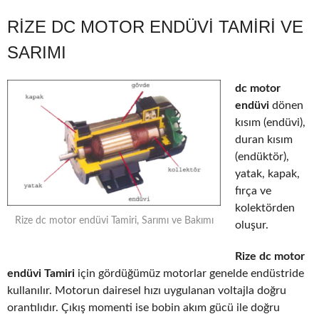
RIZE DC MOTOR ENDÜVI TAMIRI VE
SARIMI
dc motor
endüvi
dönen
kısım (endüvi),
duran kısım
(endüktör),
yatak, kapak,
fırça ve
kolektörden
Rize dc motor endüvi Tamiri, Sarımı ve Bakımı
oluşur.
Rize dc motor
endüvi Tamiri
için gördüğümüz motorlar genelde endüstride
kullanılır. Motorun dairesel hızı uygulanan voltajla doğru
orantılıdır. Çıkış momenti ise bobin akım gücü ile doğru