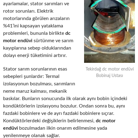
ayarlamalar, stator sarımları ve
rotor sorunları. Elektrik
motorlarında görülen arızaların
%41’ini kapsayan yataklama
problemleri, bununla birlikte
dc
motor endüvi
sürtünme ve sarım
kayıplarına sebep olduklarından
dolayı enerji tüketimini artırır.
Stator sarım sorunlarının esas
Tekirdağ dc motor endüvi
Bobinaj Ustası
sebepleri şunlardır: Termal
izolasyonun bozulması, sarımların
neme maruz kalması, mekanik
baskılar. Bunların sonucunda ilk olarak aynı bobin içindeki
kondüktörlerin izolasyonu bozulur. Ondan sonra bu, aynı
fazdaki bobinlere ve de ayrı fazdaki bobinlere sıçrar.
Kondüktörlerdeki değişiklerin belirlenmesi,
dc motor
endüvi
bozulmadan ilkin onarım edilmesine yada
yenilenmeye olanak sağlar.