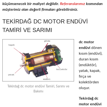
küçümsenecek bir maliyet değildir.
Referanslarımız
kısmından
müşterimiz olan değerli firmaları görebilirsiniz.
TEKIRDAĞ DC MOTOR ENDÜVI
TAMIRI VE SARIMI
dc motor
endüvi
dönen
kısım (endüvi),
duran kısım
(endüktör),
yatak, kapak,
fırça ve
kolektörden
Tekirdağ dc motor endüvi Tamiri, Sarımı ve
oluşur.
Bakımı
Tekirdağ dc
motor endüvi