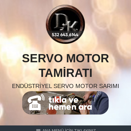
Skip
to
content
SERVO MOTOR
TAMIRATI
ENDÜSTRIYEL SERVO MOTOR SARIMI
ANA MENÜ İÇİN TIKLAYINIZ