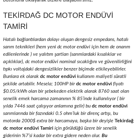
butonuna tıklayarak bizlere ulaşabilirsiniz.
TEKIRDAĞ DC MOTOR ENDÜVI
TAMIRI
Hatalı bağlantılardan dolayı oluşan dengesiz empedans, hatalı
sarım teknikleri (hem yeni dc motor endüvi için hem de onarım
edilenlerinde ) ve yalıtım şartları (sarımlardaki kısalıklar ve
açıklıklar), dc motor endüvi nominal sıcaklığını ve güvenilirliğini
tıpkı voltajdaki dengesizlikler benzer biçimde etkileyebilirler.
Bunlara ek olarak
dc motor endüvi
kullanım maliyeti süratli
şekilde artabilir. Mesela; 100HP bir
dc motor endüvi
fiyatı
$0.05/kWh olan bir şebekeden elektrik alarak 8760 saat olan
senelik emek harcama zamanının % 85’inde kullanılıyor ( bir
yılda 7446 saat çalışıyor anlamına gelir) bu
dc motor endüvi
sarımlarında bir fazındaki 0.5 ohm’luk bir direnç artışı, bu
motorda 2000$ extra bir harcamaya, başka bir deyişle
Tekirdağ
dc motor endüvi Tamiri
için görüldüğü üzere bir senelik
giderinin %7’si kadar bir extra gidere neden olur.
Bu