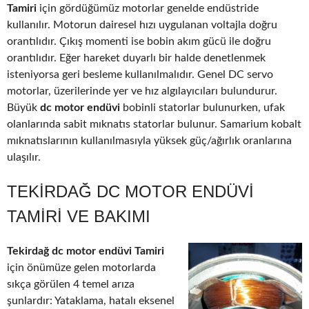
Tamiri
için gördüğümüz motorlar genelde endüstride
kullanılır. Motorun dairesel hızı uygulanan voltajla doğru
orantılıdır. Çıkış momenti ise bobin akım gücü ile doğru
orantılıdır. Eğer hareket duyarlı bir halde denetlenmek
isteniyorsa geri besleme kullanılmalıdır. Genel DC servo
motorlar, üzerilerinde yer ve hız algılayıcıları bulundurur.
Büyük
dc motor endüvi
bobinli statorlar bulunurken, ufak
olanlarında sabit mıknatıs statorlar bulunur. Samarium kobalt
mıknatıslarının kullanılmasıyla yüksek güç/ağırlık oranlarına
ulaşılır.
TEKIRDAĞ DC MOTOR ENDÜVI
TAMIRI VE BAKIMI
Tekirdağ dc motor endüvi Tamiri
için önümüze gelen motorlarda
sıkça görülen 4 temel arıza
şunlardır: Yataklama, hatalı eksenel