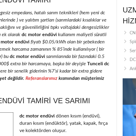
UZ
ngesiz empedans, hatalı sarım teknikleri (hem yeni dc
HIZ
rinde ) ve yalıtım şartları (sarımlardaki kısalıklar ve
klığını ve güvenilirliğini tıpkı voltajdaki dengesizlikler
CNC
a ek olarak
dc motor endüvi
kullanım maliyeti süratli
 motor endüvi
fiyatı $0.05/kWh olan bir şebekeden
Spi
 emek harcama zamanının % 85’inde kullanılıyor ( bir
Ser
r) bu
dc motor endüvi
sarımlarında bir fazındaki 0.5
DC 
2000$ extra bir harcamaya, başka bir deyişle
Tunceli dc
Ank
ere bir senelik giderinin %7’si kadar bir extra gidere
et değildir.
Referanslarımız
kısmından müşterimiz
NDÜVI TAMIRI VE SARIMI
dc motor endüvi
dönen kısım (endüvi),
duran kısım (endüktör), yatak, kapak, fırça
ve kolektörden oluşur.