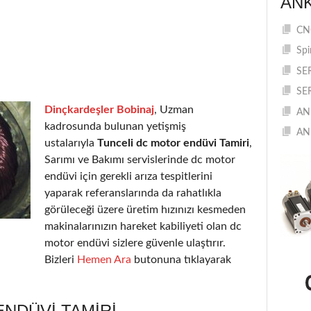
AN
CNC
Spi
SE
SE
Dinçkardeşler Bobinaj
, Uzman
AN
kadrosunda bulunan yetişmiş
AN
ustalarıyla
Tunceli dc motor endüvi Tamiri
,
Sarımı ve Bakımı servislerinde dc motor
endüvi için gerekli arıza tespitlerini
yaparak referanslarında da rahatlıkla
görüleceği üzere üretim hızınızı kesmeden
makinalarınızın hareket kabiliyeti olan dc
motor endüvi sizlere güvenle ulaştırır.
Bizleri
Hemen Ara
butonuna tıklayarak
NDÜVI TAMIRI