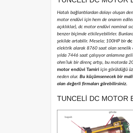
Hatalı bağlantılardan dolayı oluşan de
motor endüvi için hem de onarım edilenle
açıklıklar), dc motor endüvi nominal sıca
benzer biçimde etkileyebilirler. Bunlar
şekilde artabilir. Mesela; 100HP bir
dc
elektrik alarak 8760 saat olan senelik
yılda 7446 saat çalışıyor anlamına geli
ohm’luk bir direnç artışı, bu motorda 
motor endüvi Tamiri
için görüldüğü üz
neden olur.
Bu küçümsenecek bir maliy
olan değerli firmaları görebilirsiniz.
TUNCELI DC MOTOR E