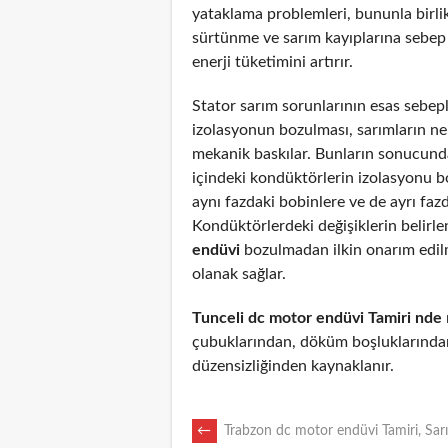
yataklama problemleri, bununla birli
sürtünme ve sarım kayıplarına sebep
enerji tüketimini artırır.
Stator sarım sorunlarının esas sebepl
izolasyonun bozulması, sarımların n
mekanik baskılar. Bunların sonucunda
içindeki kondüktörlerin izolasyonu 
aynı fazdaki bobinlere ve de ayrı fazd
Kondüktörlerdeki değişiklerin belirl
endüvi
bozulmadan ilkin onarım edi
olanak sağlar.
Tunceli dc motor endüvi Tamiri nde
çubuklarından, döküm boşluklarından
düzensizliğinden kaynaklanır.
POST
←
Trabzon dc motor endüvi Tamiri, Sar