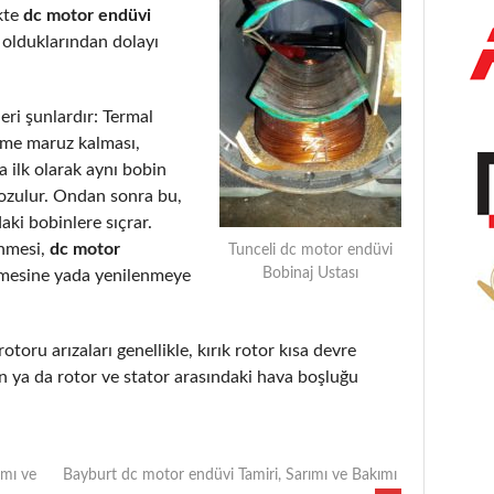
kte
dc motor endüvi
 olduklarından dolayı
eri şunlardır: Termal
eme maruz kalması,
 ilk olarak aynı bobin
bozulur. Ondan sonra bu,
aki bobinlere sıçrar.
enmesi,
dc motor
Tunceli dc motor endüvi
Bobinaj Ustası
lmesine yada yenilenmeye
rotoru arızaları genellikle, kırık rotor kısa devre
 ya da rotor ve stator arasındaki hava boşluğu
ımı ve
Bayburt dc motor endüvi Tamiri, Sarımı ve Bakımı