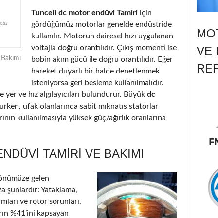
Tunceli dc motor endüvi Tamiri
için
gördüğümüz motorlar genelde endüstride
MOT
kullanılır. Motorun dairesel hızı uygulanan
voltajla doğru orantılıdır. Çıkış momenti ise
VE 
 Bakımı
bobin akım gücü ile doğru orantılıdır. Eğer
RE
hareket duyarlı bir halde denetlenmek
isteniyorsa geri besleme kullanılmalıdır.
 yer ve hız algılayıcıları bulundurur. Büyük
dc
urken, ufak olanlarında sabit mıknatıs statorlar
ının kullanılmasıyla yüksek güç/ağırlık oranlarına
NDÜVI TAMIRI VE BAKIMI
 önümüze gelen
a şunlardır: Yataklama,
ımları ve rotor sorunları.
arın %41’ini kapsayan