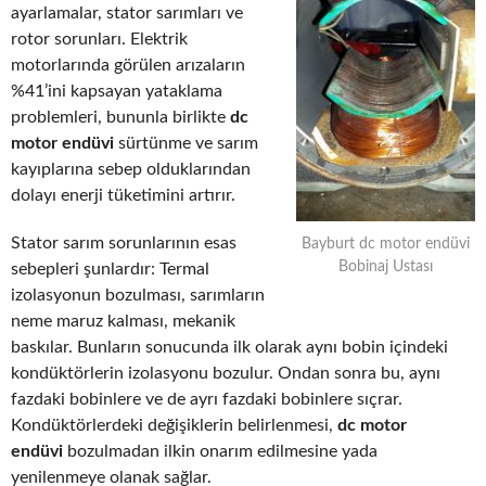
ayarlamalar, stator sarımları ve
rotor sorunları. Elektrik
motorlarında görülen arızaların
%41’ini kapsayan yataklama
problemleri, bununla birlikte
dc
motor endüvi
sürtünme ve sarım
kayıplarına sebep olduklarından
dolayı enerji tüketimini artırır.
Stator sarım sorunlarının esas
Bayburt dc motor endüvi
Bobinaj Ustası
sebepleri şunlardır: Termal
izolasyonun bozulması, sarımların
neme maruz kalması, mekanik
baskılar. Bunların sonucunda ilk olarak aynı bobin içindeki
kondüktörlerin izolasyonu bozulur. Ondan sonra bu, aynı
fazdaki bobinlere ve de ayrı fazdaki bobinlere sıçrar.
Kondüktörlerdeki değişiklerin belirlenmesi,
dc motor
endüvi
bozulmadan ilkin onarım edilmesine yada
yenilenmeye olanak sağlar.