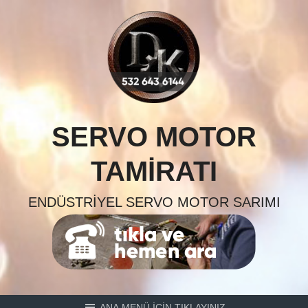
Skip
to
content
SERVO MOTOR
TAMIRATI
ENDÜSTRIYEL SERVO MOTOR SARIMI
ANA MENÜ İÇİN TIKLAYINIZ