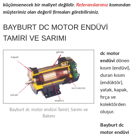
küçümsenecek bir maliyet değildir.
Referanslarımız
kısmından
müşterimiz olan değerli firmaları görebilirsiniz.
BAYBURT DC MOTOR ENDÜVI
TAMIRI VE SARIMI
dc motor
endüvi
dönen
kısım (endüvi),
duran kısım
(endüktör),
yatak, kapak,
fırça ve
kolektörden
Bayburt dc motor endüvi Tamiri, Sarımı ve
oluşur.
Bakımı
Bayburt dc
motor endüvi