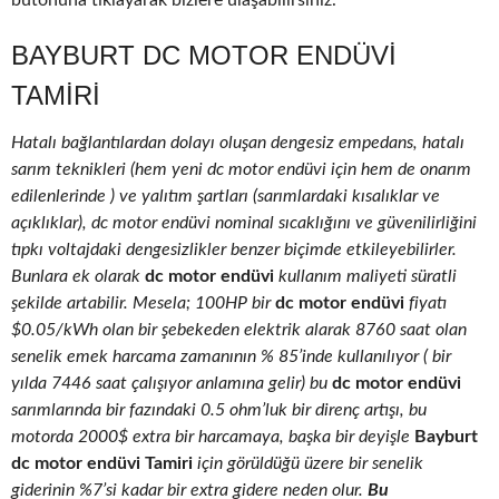
butonuna tıklayarak bizlere ulaşabilirsiniz.
BAYBURT DC MOTOR ENDÜVI
TAMIRI
Hatalı bağlantılardan dolayı oluşan dengesiz empedans, hatalı
sarım teknikleri (hem yeni dc motor endüvi için hem de onarım
edilenlerinde ) ve yalıtım şartları (sarımlardaki kısalıklar ve
açıklıklar), dc motor endüvi nominal sıcaklığını ve güvenilirliğini
tıpkı voltajdaki dengesizlikler benzer biçimde etkileyebilirler.
Bunlara ek olarak
dc motor endüvi
kullanım maliyeti süratli
şekilde artabilir. Mesela; 100HP bir
dc motor endüvi
fiyatı
$0.05/kWh olan bir şebekeden elektrik alarak 8760 saat olan
senelik emek harcama zamanının % 85’inde kullanılıyor ( bir
yılda 7446 saat çalışıyor anlamına gelir) bu
dc motor endüvi
sarımlarında bir fazındaki 0.5 ohm’luk bir direnç artışı, bu
motorda 2000$ extra bir harcamaya, başka bir deyişle
Bayburt
dc motor endüvi Tamiri
için görüldüğü üzere bir senelik
giderinin %7’si kadar bir extra gidere neden olur.
Bu