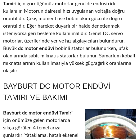
Tamiri
için gördüğümüz motorlar genelde endüstride
kullanılır. Motorun dairesel hızı uygulanan voltajla doğru
orantılıdır. Çıkış momenti ise bobin akım gücü ile doğru
orantılıdır. Eğer hareket duyarlı bir halde denetlenmek
isteniyorsa geri besleme kullanılmalıdır. Genel DC servo
motorlar, üzerilerinde yer ve hız algılayıcıları bulundurur.
Büyük
dc motor endüvi
bobinli statorlar bulunurken, ufak
olanlarında sabit mıknatıs statorlar bulunur. Samarium kobalt
mıknatıslarının kullanılmasıyla yüksek güç/ağırlık oranlarına
ulaşılır.
BAYBURT DC MOTOR ENDÜVI
TAMIRI VE BAKIMI
Bayburt dc motor endüvi Tamiri
için önümüze gelen motorlarda
sıkça görülen 4 temel arıza
şunlardır: Yataklama, hatalı eksenel