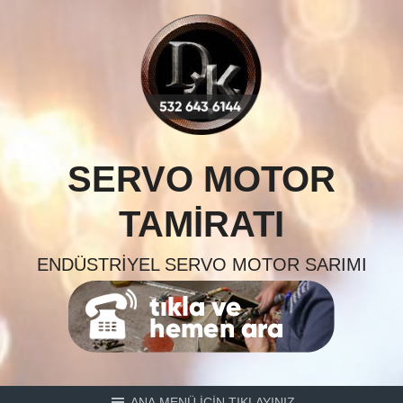
Skip
to
content
SERVO MOTOR
TAMIRATI
ENDÜSTRIYEL SERVO MOTOR SARIMI
ANA MENÜ İÇİN TIKLAYINIZ