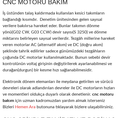
CNC MOTORU BAKIM
İş üstünden talaş kaldırmada kullanılan kesici takımların
bağlandığı kısımdır. Denetim ünitesinden gelen sayısal
verilere bakılırsa hareket eder. Bunlar takımın dönme
yönü(G02 CW, G03 CCW) devir sayısı(S 3250) ve dönme
miktarını belirleyen sayısal verilerdir. Tezgâh millerine hareket
veren motorlar AC (alternatif akım) ve DC (doğru akım)
şeklinde tahrik edilirler sadece günümüzdeki tezgâhların
çoğunda DC motorlar kullanılmaktadır. Bunun sebebi devir
kontrolünün voltaj girişinin değiştirilerek ayarlanabilmesi ve
durağan(durgun) bir kesme hızı sağlanabilmesidir.
Elektronik dönem elemanları ile meydana getirilen ve sürücü
devreleri olarak adlandırılan devreler ile DC motorların hızları
ve momentleri oldukça duyarlı olarak denetlenir.
cnc motoru
bakım
için uzman kadromuzdan yardım almak isterseniz
Bizleri
Hemen Ara
butonuna tıklayarak bizlere ulaşabilirsiniz.