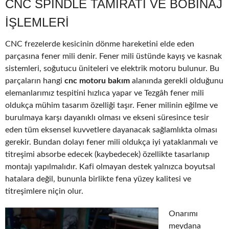
CNC SPINDLE TAMIRATI VE BOBINAJ
IŞLEMLERI
CNC frezelerde kesicinin dönme hareketini elde eden
parçasına fener mili denir. Fener mili üstünde kayış ve kasnak
sistemleri, soğutucu üniteleri ve elektrik motoru bulunur. Bu
parçaların hangi
cnc motoru bakım
alanında gerekli olduğunu
elemanlarımız tespitini hızlıca yapar ve Tezgâh fener mili
oldukça mühim tasarım özelliği taşır. Fener milinin eğilme ve
burulmaya karşı dayanıklı olması ve ekseni süresince tesir
eden tüm eksensel kuvvetlere dayanacak sağlamlıkta olması
gerekir. Bundan dolayı fener mili oldukça iyi yataklanmalı ve
titreşimi absorbe edecek (kaybedecek) özellikte tasarlanıp
montajı yapılmalıdır. Kafi olmayan destek yalnızca boyutsal
hatalara değil, bununla birlikte fena yüzey kalitesi ve
titreşimlere niçin olur.
Onarımı
meydana