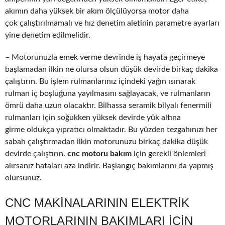
akımın daha yüksek bir akım ölçülüyorsa motor daha
çok çalıştırılmamalı ve hız denetim aletinin parametre ayarları
yine denetim edilmelidir.
– Motorunuzla emek verme devrinde iş hayata geçirmeye
başlamadan ilkin ne olursa olsun düşük devirde birkaç dakika
çalıştırın. Bu işlem rulmanlarınız içindeki yağın ısınarak
rulman iç boşluğuna yayılmasını sağlayacak, ve rulmanların
ömrü daha uzun olacaktır. Bilhassa seramik bilyalı fenermili
rulmanları için soğukken yüksek devirde yük altına
girme oldukça yıpratıcı olmaktadır. Bu yüzden tezgahınızı her
sabah çalıştırmadan ilkin motorunuzu birkaç dakika düşük
devirde çalıştırın.
cnc motoru bakım
için gerekli önlemleri
alırsanız hataları aza indirir. Başlangıç bakımlarını da yapmış
olursunuz.
CNC MAKINALARININ ELEKTRIK
MOTORLARININ BAKIMLARI IÇIN