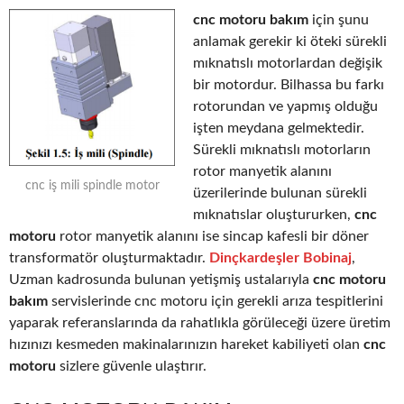
cnc motoru bakım
için şunu
anlamak gerekir ki öteki sürekli
mıknatıslı motorlardan değişik
bir motordur. Bilhassa bu farkı
rotorundan ve yapmış olduğu
işten meydana gelmektedir.
Sürekli mıknatıslı motorların
rotor manyetik alanını
cnc iş mili spindle motor
üzerilerinde bulunan sürekli
mıknatıslar oluştururken,
cnc
motoru
rotor manyetik alanını ise sincap kafesli bir döner
transformatör oluşturmaktadır.
Dinçkardeşler Bobinaj
,
Uzman kadrosunda bulunan yetişmiş ustalarıyla
cnc motoru
bakım
servislerinde cnc motoru için gerekli arıza tespitlerini
yaparak referanslarında da rahatlıkla görüleceği üzere üretim
hızınızı kesmeden makinalarınızın hareket kabiliyeti olan
cnc
motoru
sizlere güvenle ulaştırır.