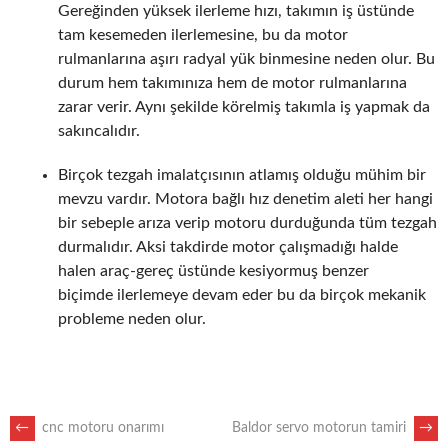
Gereğinden yüksek ilerleme hızı, takımın iş üstünde
tam kesemeden ilerlemesine, bu da motor
rulmanlarına aşırı radyal yük binmesine neden olur. Bu
durum hem takımınıza hem de motor rulmanlarına
zarar verir. Aynı şekilde körelmiş takımla iş yapmak da
sakıncalıdır.
Birçok tezgah imalatçısının atlamış olduğu mühim bir
mevzu vardır. Motora bağlı hız denetim aleti her hangi
bir sebeple arıza verip motoru durduğunda tüm tezgah
durmalıdır. Aksi takdirde motor çalışmadığı halde
halen araç-gereç üstünde kesiyormuş benzer
biçimde ilerlemeye devam eder bu da birçok mekanik
probleme neden olur.
POST
←
cnc motoru onarımı
Baldor servo motorun tamiri
→