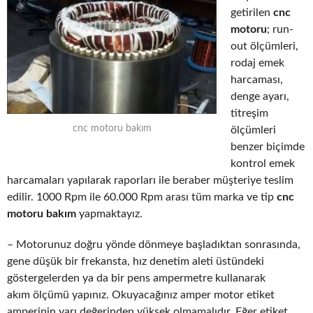
getirilen
cnc
motoru
; run-
out ölçümleri,
rodaj emek
harcaması,
denge ayarı,
titreşim
cnc motoru bakım
ölçümleri
benzer biçimde
kontrol emek
harcamaları yapılarak raporları ile beraber müşteriye teslim
edilir. 1000 Rpm ile 60.000 Rpm arası tüm marka ve tip
cnc
motoru bakım
yapmaktayız.
– Motorunuz doğru yönde dönmeye başladıktan sonrasında,
gene düşük bir frekansta, hız denetim aleti üstündeki
göstergelerden ya da bir pens ampermetre kullanarak
akım ölçümü yapınız. Okuyacağınız amper motor etiket
amperinin yarı değerinden yüksek olmamalıdır. Eğer etiket