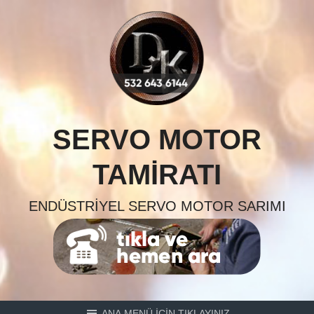
Skip
to
content
SERVO MOTOR
TAMIRATI
ENDÜSTRIYEL SERVO MOTOR SARIMI
ANA MENÜ İÇİN TIKLAYINIZ