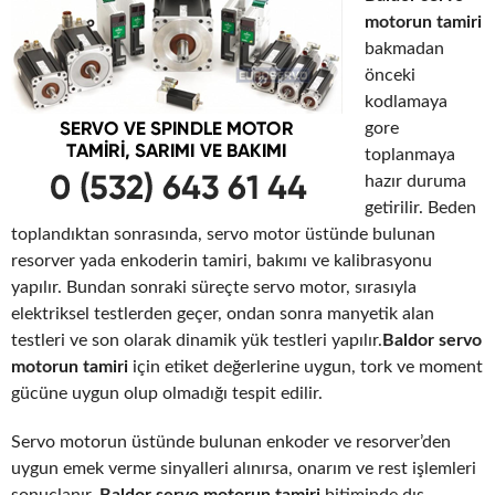
motorun tamiri
bakmadan
önceki
kodlamaya
gore
toplanmaya
hazır duruma
getirilir. Beden
toplandıktan sonrasında, servo motor üstünde bulunan
resorver yada enkoderin tamiri, bakımı ve kalibrasyonu
yapılır. Bundan sonraki süreçte servo motor, sırasıyla
elektriksel testlerden geçer, ondan sonra manyetik alan
testleri ve son olarak dinamik yük testleri yapılır.
Baldor servo
motorun tamiri
için etiket değerlerine uygun, tork ve moment
gücüne uygun olup olmadığı tespit edilir.
Servo motorun üstünde bulunan enkoder ve resorver’den
uygun emek verme sinyalleri alınırsa, onarım ve rest işlemleri
sonuçlanır.
Baldor servo motorun tamiri
bitiminde dış