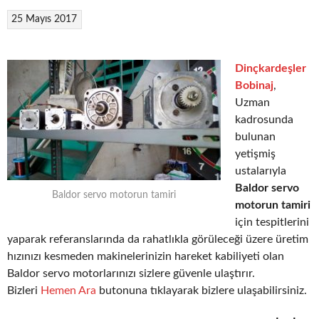
25 Mayıs 2017
Dinçkardeşler
Bobinaj
,
Uzman
kadrosunda
bulunan
yetişmiş
ustalarıyla
Baldor servo
Baldor servo motorun tamiri
motorun tamiri
için tespitlerini
yaparak referanslarında da rahatlıkla görüleceği üzere üretim
hızınızı kesmeden makinelerinizin hareket kabiliyeti olan
Baldor servo motorlarınızı sizlere güvenle ulaştırır.
Bizleri
Hemen Ara
butonuna tıklayarak bizlere ulaşabilirsiniz.