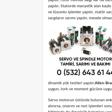
yapılır. Statorde manyetik alan kayb
ve lüzumlu işlemler yapılır, statör sar
sargıların sarımı yapılır, mesele olma
dinamik yük testleri yapılır.
Allen-Bra
uygun, tork ve moment gücüne uygun o
Servo motorun üstünde bulunan enko
alınırsa, onarım ve rest işlemleri son
bitiminde dış fizyolojik bakımları yap