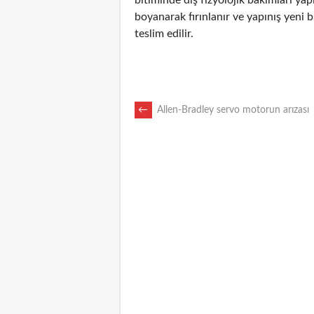
boyanarak fırınlanır ve yapınış yen
teslim edilir.
POST
←
Allen-Bradley servo motorun arızası
NAVIGATION