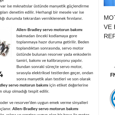
ı var ise mıknatıslar üstünde manyetik güçlendirme
gıları denetim edilir. Herhangi bir mesele var ise
MOT
dığı durumda tekrardan verniklerenek fırınlanır.
VE 
Allen-Bradley servo motorun bakımı
RE
bakmadan önceki kodlamaya gore
toplanmaya hazır duruma getirilir. Beden
toplandıktan sonrasında, servo motor
üstünde bulunan resorver yada enkoderin
tamiri, bakımı ve kalibrasyonu yapılır.
Bundan sonraki süreçte servo motor,
sırasıyla elektriksel testlerden geçer, ondan
sonra manyetik alan testleri ve son olarak
dley servo motorun bakımı
için etiket değerlerine
lup olmadığı tespit edilir.
der ve resorver’den uygun emek verme sinyalleri
uçlanır.
Allen-Bradley servo motorun bakımı
ılır, aslına ve rengine uygun olan bir boya ile motor