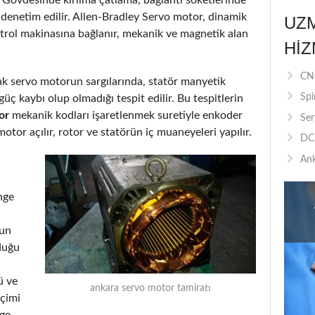
 denetim edilir. Allen-Bradley Servo motor, dinamik
UZ
ntrol makinasına bağlanır, mekanik ve magnetik alan
HIZ
CNC
arak servo motorun sargılarında, statör manyetik
Spi
üç kaybı olup olmadığı tespit edilir. Bu tespitlerin
or
mekanik kodları işaretlenmek suretiyle enkoder
Ser
motor açılır, rotor ve statörün iç muaneyeleri yapılır.
DC 
Ank
nge
run
duğu
ü ve
ankara servo motor tamiratı
eçimi
nge