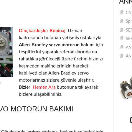
AN
CNC
Spi
Dinçkardeşler Bobinaj
, Uzman
SE
kadrosunda bulunan yetişmiş ustalarıyla
SE
Allen-Bradley servo motorun bakımı
için
AN
tespitlerini yaparak referanslarında da
AN
rahatlıkla görüleceği üzere üretim hızınızı
kesmeden makinelerinizin hareket
kabiliyeti olan Allen-Bradley servo
motorlarınızı sizlere güvenle ulaştırır.
ı
Bizleri
Hemen Ara
butonuna tıklayarak
bizlere ulaşabilirsiniz.
VO MOTORUN BAKIMI
r. Gövdesinde kırılma çatlama, bağlantı soketlerinde