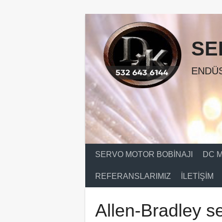
Skip
to
content
SE
ENDÜS
SERVO MOTOR BOBINAJI
DC M
REFERANSLARIMIZ
İLETIŞIM
Allen-Bradley s