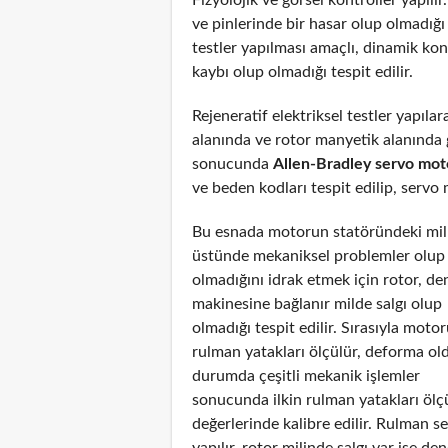
ve pinlerinde bir hasar olup olmadığı
testler yapılması amaçlı, dinamik ko
kaybı olup olmadığı tespit edilir.
Rejeneratif elektriksel testler yapıl
alanında ve rotor manyetik alanında g
sonucunda
Allen-Bradley servo mot
ve beden kodları tespit edilip, servo 
Bu esnada motorun statöründeki mil
üstünde mekaniksel problemler olup
olmadığını idrak etmek için rotor, de
makinesine bağlanır milde salgı olup
olmadığı tespit edilir. Sırasıyla moto
rulman yatakları ölçülür, deforma ol
durumda çeşitli mekanik işlemler
sonucunda ilkin rulman yatakları ölç
değerlerinde kalibre edilir. Rulman s
yapılır, rotor milinde salgı var ise de