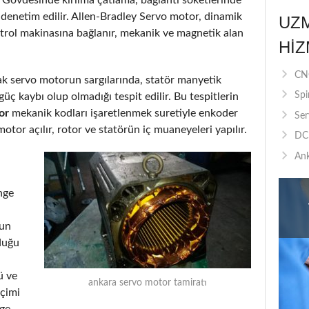
 denetim edilir. Allen-Bradley Servo motor, dinamik
UZ
ntrol makinasına bağlanır, mekanik ve magnetik alan
HIZ
CNC
arak servo motorun sargılarında, statör manyetik
Spi
üç kaybı olup olmadığı tespit edilir. Bu tespitlerin
or
mekanik kodları işaretlenmek suretiyle enkoder
Ser
motor açılır, rotor ve statörün iç muaneyeleri yapılır.
DC 
Ank
nge
run
duğu
ü ve
ankara servo motor tamiratı
eçimi
nge