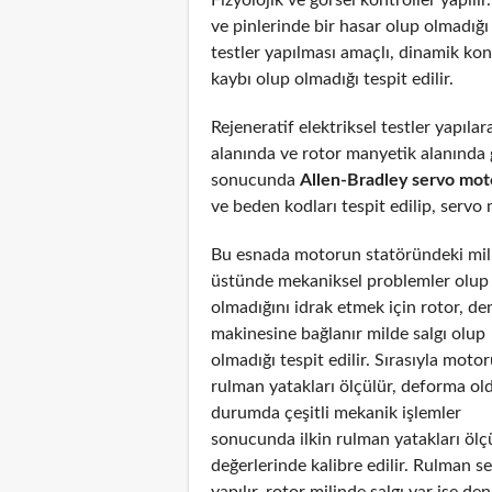
ve pinlerinde bir hasar olup olmadığı
testler yapılması amaçlı, dinamik ko
kaybı olup olmadığı tespit edilir.
Rejeneratif elektriksel testler yapıl
alanında ve rotor manyetik alanında g
sonucunda
Allen-Bradley servo mot
ve beden kodları tespit edilip, servo 
Bu esnada motorun statöründeki mil
üstünde mekaniksel problemler olup
olmadığını idrak etmek için rotor, de
makinesine bağlanır milde salgı olup
olmadığı tespit edilir. Sırasıyla moto
rulman yatakları ölçülür, deforma ol
durumda çeşitli mekanik işlemler
sonucunda ilkin rulman yatakları ölç
değerlerinde kalibre edilir. Rulman s
yapılır, rotor milinde salgı var ise de