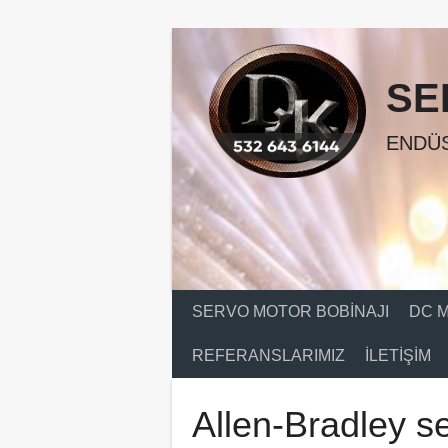
Skip
to
content
SE
ENDÜS
SERVO MOTOR BOBINAJI
DC M
REFERANSLARIMIZ
İLETIŞIM
Allen-Bradley s