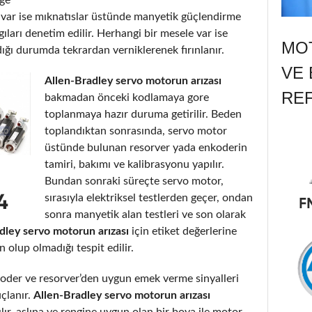
ı var ise mıknatıslar üstünde manyetik güçlendirme
gıları denetim edilir. Herhangi bir mesele var ise
MOT
dığı durumda tekrardan verniklerenek fırınlanır.
VE 
Allen-Bradley servo motorun arızası
RE
bakmadan önceki kodlamaya gore
toplanmaya hazır duruma getirilir. Beden
toplandıktan sonrasında, servo motor
üstünde bulunan resorver yada enkoderin
tamiri, bakımı ve kalibrasyonu yapılır.
Bundan sonraki süreçte servo motor,
sırasıyla elektriksel testlerden geçer, ondan
sonra manyetik alan testleri ve son olarak
dley servo motorun arızası
için etiket değerlerine
lup olmadığı tespit edilir.
der ve resorver’den uygun emek verme sinyalleri
uçlanır.
Allen-Bradley servo motorun arızası
ılır, aslına ve rengine uygun olan bir boya ile motor