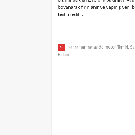
boyanarak fırınlanır ve yapınış yen
teslim edilir.
POST
←
Kahramanmaraş dc motor Tamiri, Sar
Bakımı
NAVIGATION