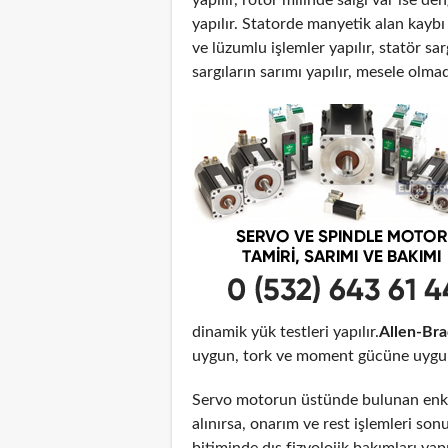
yapılır. Statorde manyetik alan kayb
ve lüzumlu işlemler yapılır, statör sar
sargıların sarımı yapılır, mesele olma
dinamik yük testleri yapılır.
Allen-Bra
uygun, tork ve moment gücüne uygun o
Servo motorun üstünde bulunan enko
alınırsa, onarım ve rest işlemleri son
bitiminde dış fizyolojik bakımları yap