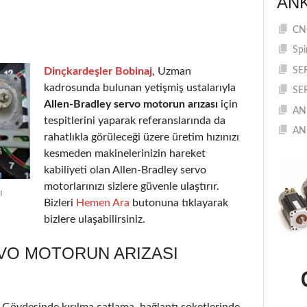
AN
CNC
Spi
Dinçkardeşler Bobinaj
, Uzman
SE
kadrosunda bulunan yetişmiş ustalarıyla
SE
Allen-Bradley servo motorun arızası
için
AN
tespitlerini yaparak referanslarında da
AN
rahatlıkla görüleceği üzere üretim hızınızı
kesmeden makinelerinizin hareket
kabiliyeti olan Allen-Bradley servo
motorlarınızı sizlere güvenle ulaştırır.
ı
Bizleri
Hemen Ara
butonuna tıklayarak
bizlere ulaşabilirsiniz.
VO MOTORUN ARIZASI
r. Gövdesinde kırılma çatlama, bağlantı soketlerinde