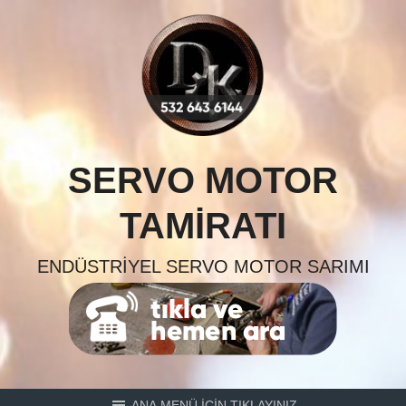
Skip
to
content
SERVO MOTOR
TAMIRATI
ENDÜSTRIYEL SERVO MOTOR SARIMI
ANA MENÜ İÇİN TIKLAYINIZ