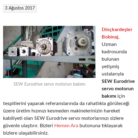
3 Ağustos 2017
Dinçkardeşler
Bobinaj
,
Uzman
kadrosunda
bulunan
yetişmiş
ustalarıyla
SEW Eurodrive
SEW Eurodrive servo motorun bakımı
servo motorun
bakımı
için
tespitlerini yaparak referanslarında da rahatlıkla görüleceği
üzere üretim hızınızı kesmeden makinelerinizin hareket
kabiliyeti olan SEW Eurodrive servo motorlarınızı sizlere
güvenle ulaştırır. Bizleri
Hemen Ara
butonuna tıklayarak
bizlere ulaşabilirsiniz.