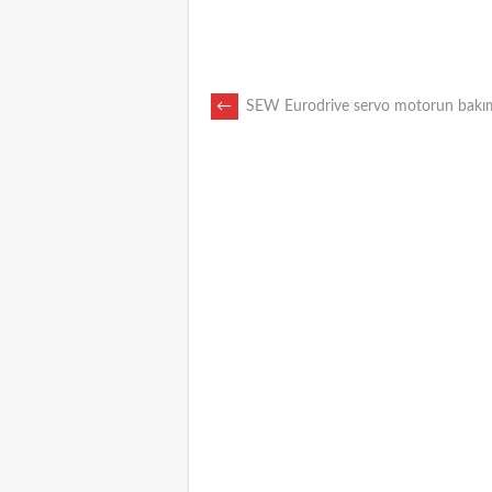
POST
←
SEW Eurodrive servo motorun bakı
NAVIGATION