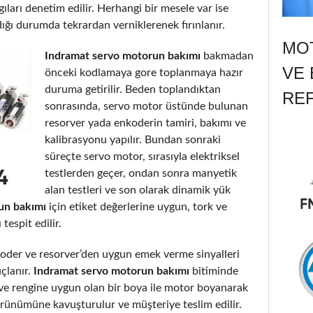
gıları denetim edilir. Herhangi bir mesele var ise
dığı durumda tekrardan verniklerenek fırınlanır.
MOT
Indramat servo motorun bakımı
bakmadan
VE 
önceki kodlamaya gore toplanmaya hazır
duruma getirilir. Beden toplandıktan
RE
sonrasında, servo motor üstünde bulunan
resorver yada enkoderin tamiri, bakımı ve
kalibrasyonu yapılır. Bundan sonraki
süreçte servo motor, sırasıyla elektriksel
testlerden geçer, ondan sonra manyetik
alan testleri ve son olarak dinamik yük
un bakımı
için etiket değerlerine uygun, tork ve
espit edilir.
der ve resorver’den uygun emek verme sinyalleri
uçlanır.
Indramat servo motorun bakımı
bitiminde
na ve rengine uygun olan bir boya ile motor boyanarak
görünümüne kavuşturulur ve müşteriye teslim edilir.