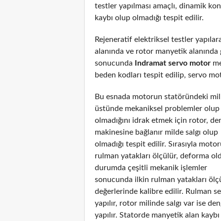
testler yapılması amaçlı, dinamik ko
kaybı olup olmadığı tespit edilir.
Rejeneratif elektriksel testler yapıl
alanında ve rotor manyetik alanında g
sonucunda
Indramat servo motor
me
beden kodları tespit edilip, servo mot
Bu esnada motorun statöründeki mil
üstünde mekaniksel problemler olup
olmadığını idrak etmek için rotor, de
makinesine bağlanır milde salgı olup
olmadığı tespit edilir. Sırasıyla moto
rulman yatakları ölçülür, deforma ol
durumda çeşitli mekanik işlemler
sonucunda ilkin rulman yatakları ölç
değerlerinde kalibre edilir. Rulman s
yapılır, rotor milinde salgı var ise de
yapılır. Statorde manyetik alan kayb