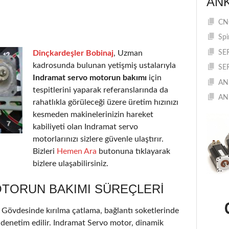
AN
CNC
Spi
Dinçkardeşler Bobinaj
, Uzman
SE
kadrosunda bulunan yetişmiş ustalarıyla
SE
Indramat servo motorun bakımı
için
AN
tespitlerini yaparak referanslarında da
AN
rahatlıkla görüleceği üzere üretim hızınızı
kesmeden makinelerinizin hareket
kabiliyeti olan Indramat servo
motorlarınızı sizlere güvenle ulaştırır.
Bizleri
Hemen Ara
butonuna tıklayarak
bizlere ulaşabilirsiniz.
TORUN BAKIMI SÜREÇLERI
r. Gövdesinde kırılma çatlama, bağlantı soketlerinde
ı denetim edilir. Indramat Servo motor, dinamik