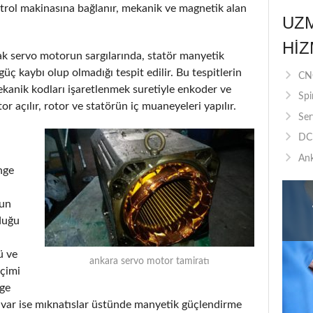
ntrol makinasına bağlanır, mekanik ve magnetik alan
UZ
HIZ
arak servo motorun sargılarında, statör manyetik
üç kaybı olup olmadığı tespit edilir. Bu tespitlerin
CNC
kanik kodları işaretlenmek suretiyle enkoder ve
Spi
or açılır, rotor ve statörün iç muaneyeleri yapılır.
Ser
DC 
Ank
nge
run
duğu
ü ve
ankara servo motor tamiratı
eçimi
nge
ı var ise mıknatıslar üstünde manyetik güçlendirme