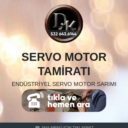
Skip
to
content
SERVO MOTOR
TAMIRATI
ENDÜSTRIYEL SERVO MOTOR SARIMI
ANA MENÜ İÇİN TIKLAYINIZ