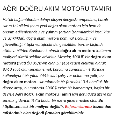
AĞRI DOĞRU AKIM MOTORU TAMIRI
Hatalı bağlantılardan dolayı oluşan dengesiz empedans, hatalı
sarım teknikleri (hem yeni doğru akım motoru için hem de
onarım edilenlerinde ) ve yalıtım şartları (sarımlardaki kısalıklar
ve açıklıklar), doğru akım motoru nominal sıcaklığını ve
güvenilirliğini tıpkı voltajdaki dengesizlikler benzer biçimde
etkileyebilirler. Bunlara ek olarak
doğru akım motoru
kullanım
maliyeti süratli şekilde artabilir. Mesela; 100HP bir
doğru akım
motoru
fiyatı $0.05/kWh olan bir şebekeden elektrik alarak
8760 saat olan senelik emek harcama zamanının % 85’inde
kullanılıyor ( bir yılda 7446 saat çalışıyor anlamına gelir) bu
doğru akım motoru
sarımlarında bir fazındaki 0.5 ohm’luk bir
direnç artışı, bu motorda 2000$ extra bir harcamaya, başka bir
deyişle
Ağrı doğru akım motoru Tamiri
için görüldüğü üzere bir
senelik giderinin %7’si kadar bir extra gidere neden olur.
Bu
küçümsenecek bir maliyet değildir.
Referanslarımız
kısmından
müşterimiz olan değerli firmaları görebilirsiniz.