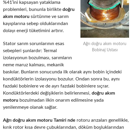
%41’ini kapsayan yataklama
problemleri, bununla birlikte
doğru
akım motoru
sürtünme ve sarım
kayıplarına sebep olduklarından
dolayı enerji tüketimini artırır.
Stator sarım sorunlarının esas
Ağrı doğru akım motoru
Bobinaj Ustası
sebepleri şunlardır: Termal
izolasyonun bozulması, sarımların
neme maruz kalması, mekanik
baskılar. Bunların sonucunda ilk olarak aynı bobin içindeki
kondüktörlerin izolasyonu bozulur. Ondan sonra bu, aynı
fazdaki bobinlere ve de ayrı fazdaki bobinlere sıçrar.
Kondüktörlerdeki değişiklerin belirlenmesi,
doğru akım
motoru
bozulmadan ilkin onarım edilmesine yada
yenilenmeye olanak sağlar.
Ağrı doğru akım motoru Tamiri nde
rotoru arızaları genellikle,
kırık rotor kısa devre çubuklarından, döküm boşluklarından