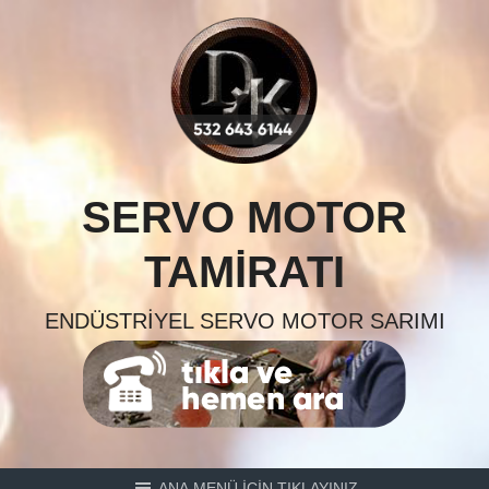
Skip
to
content
SERVO MOTOR
TAMIRATI
ENDÜSTRIYEL SERVO MOTOR SARIMI
ANA MENÜ İÇİN TIKLAYINIZ