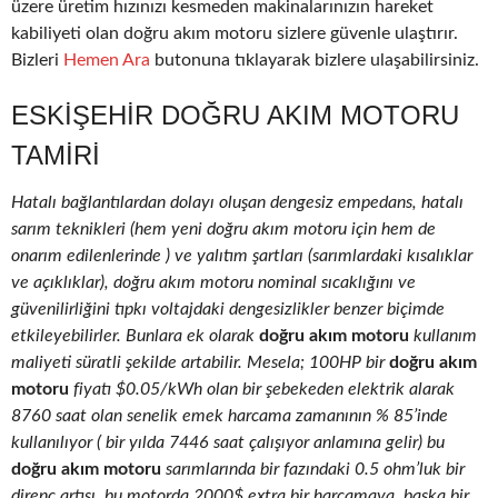
üzere üretim hızınızı kesmeden makinalarınızın hareket
kabiliyeti olan doğru akım motoru sizlere güvenle ulaştırır.
Bizleri
Hemen Ara
butonuna tıklayarak bizlere ulaşabilirsiniz.
ESKIŞEHIR DOĞRU AKIM MOTORU
TAMIRI
Hatalı bağlantılardan dolayı oluşan dengesiz empedans, hatalı
sarım teknikleri (hem yeni doğru akım motoru için hem de
onarım edilenlerinde ) ve yalıtım şartları (sarımlardaki kısalıklar
ve açıklıklar), doğru akım motoru nominal sıcaklığını ve
güvenilirliğini tıpkı voltajdaki dengesizlikler benzer biçimde
etkileyebilirler. Bunlara ek olarak
doğru akım motoru
kullanım
maliyeti süratli şekilde artabilir. Mesela; 100HP bir
doğru akım
motoru
fiyatı $0.05/kWh olan bir şebekeden elektrik alarak
8760 saat olan senelik emek harcama zamanının % 85’inde
kullanılıyor ( bir yılda 7446 saat çalışıyor anlamına gelir) bu
doğru akım motoru
sarımlarında bir fazındaki 0.5 ohm’luk bir
direnç artışı, bu motorda 2000$ extra bir harcamaya, başka bir