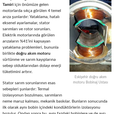
Tamiri
için önümüze gelen
motorlarda sıkça görülen 4 temel
arıza şunlardır: Yataklama, hatalı
eksenel ayarlamalar, stator
sarımları ve rotor sorunları.
Elektrik motorlarında görülen
arızaların %41’ini kapsayan
yataklama problemleri, bununla
birlikte
doğru akım motoru
sürtünme ve sarım kayıplarına
sebep olduklarından dolayı enerji
tüketimini artırır.
Eskişehir doğru akım
motoru Bobinaj Ustası
Stator sarım sorunlarının esas
sebepleri şunlardır: Termal
izolasyonun bozulması, sarımların
neme maruz kalması, mekanik baskılar. Bunların sonucunda
ilk olarak aynı bobin içindeki kondüktörlerin izolasyonu
bozulur. Ondan sonra bu, aynı fazdaki bobinlere ve de ayrı