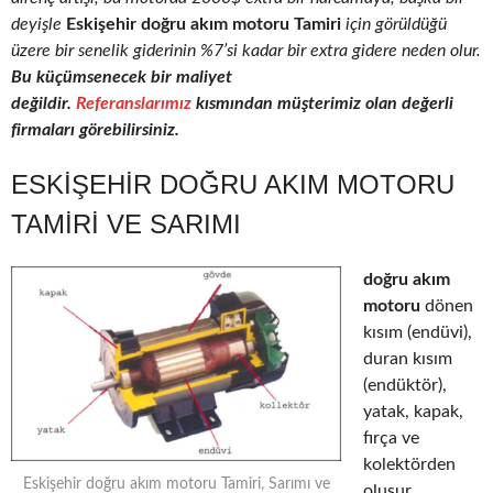
deyişle
Eskişehir doğru akım motoru Tamiri
için görüldüğü
üzere bir senelik giderinin %7’si kadar bir extra gidere neden olur.
Bu küçümsenecek bir maliyet
değildir.
Referanslarımız
kısmından müşterimiz olan değerli
firmaları görebilirsiniz.
ESKIŞEHIR DOĞRU AKIM MOTORU
TAMIRI VE SARIMI
doğru akım
motoru
dönen
kısım (endüvi),
duran kısım
(endüktör),
yatak, kapak,
fırça ve
kolektörden
Eskişehir doğru akım motoru Tamiri, Sarımı ve
oluşur.