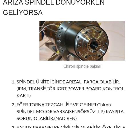
ARIZA SPİNDEL DÖNÜYORKEN
GELİYORSA
Chiron spindle bakımı
SPİNDEL ÜNİTE İÇİNDE ARIZALI PARÇA OLABİLİR.
(IPM, TRANSİSTÖR,IGBT,POWER BOARD,KONTROL
KARTI)
EĞER TORNA TEZGAHI İSE VE C SINIFI Chiron
SPİNDEL MOTOR VARSA(SENSÖRSÜZ TİP) KAYIŞTA
SORUN OLABİLİR.(NADİREN)
YANLIŞ PARAMETRE GİRİLMİŞ OLABİLİR. ÖZELLİKLE