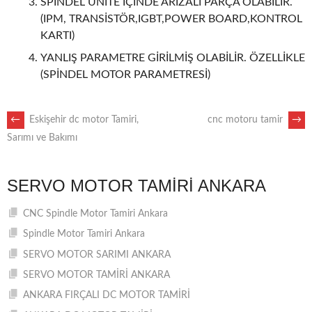
SPİNDEL ÜNİTE İÇİNDE ARIZALI PARÇA OLABİLİR.
(IPM, TRANSİSTÖR,IGBT,POWER BOARD,KONTROL
KARTI)
YANLIŞ PARAMETRE GİRİLMİŞ OLABİLİR. ÖZELLİKLE
(SPİNDEL MOTOR PARAMETRESİ)
POST
←
Eskişehir dc motor Tamiri,
cnc motoru tamir
→
Sarımı ve Bakımı
NAVIGATION
SERVO MOTOR TAMIRI ANKARA
CNC Spindle Motor Tamiri Ankara
Spindle Motor Tamiri Ankara
SERVO MOTOR SARIMI ANKARA
SERVO MOTOR TAMİRİ ANKARA
ANKARA FIRÇALI DC MOTOR TAMİRİ