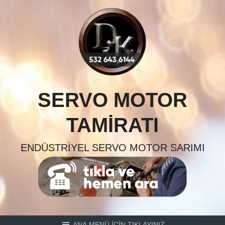
Skip
to
content
SERVO MOTOR
TAMIRATI
ENDÜSTRIYEL SERVO MOTOR SARIMI
ANA MENÜ İÇİN TIKLAYINIZ