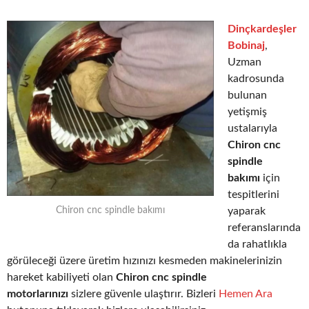
Dinçkardeşler
Bobinaj
,
Uzman
kadrosunda
bulunan
yetişmiş
ustalarıyla
Chiron cnc
spindle
bakımı
için
tespitlerini
yaparak
Chiron cnc spindle bakımı
referanslarında
da rahatlıkla
görüleceği üzere üretim hızınızı kesmeden makinelerinizin
hareket kabiliyeti olan
Chiron cnc spindle
motorlarınızı
sizlere güvenle ulaştırır. Bizleri
Hemen Ara