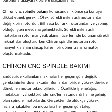
butonuna tıklayarak bizlere ulaşabilirsiniz.
Chiron cnc spindle bakımı
konusunda ilk önce şu konuya
dikkat etmek gerekir. Öteki sürekli mıknatıslı motorlardan
değişik bir motordur. Bilhassa bu farkı rotorundan ve yapmış
olduğu işten meydana gelmektedir. Sürekli mıknatıslı
motorların rotor manyetik alanını üzerlerinde bulunan sürekli
mıknatıslar oluştururken Chiron spindle motorun rotor
manyetik alanını sincap kafesli bir döner transformatör
oluşturmaktadır.
CHIRON CNC SPINDLE BAKIMI
Endüstride kullanılan makinalar her geçen gün değişik
gereksinimler duymaktadır. Bunlardan biride yüksek devirde
dönebilen motor teknolojileridir. Özellikle işleme(ağaç
,metal,cam vs) sektöründe cnc’lerin standardı haline gelmiş
olan spindle motorlardır. Gerçekten de oldukça yüksek
hızlara çıkabilen bu motorlara her geçen gün talep