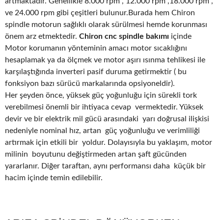
artmaktadır. Genellikle 8.000 rpm , 12.000 rpm ,18.000 rpm ,
ve 24.000 rpm gibi çeşitleri bulunur.Burada hem Chiron
spindle motorun sağlıklı olarak sürülmesi hemde korunması
önem arz etmektedir.
Chiron cnc spindle bakımı
içinde
Motor korumanın yönteminin amacı motor sıcaklığını
hesaplamak ya da ölçmek ve motor aşırı ısınma tehlikesi ile
karşılaştığında inverteri pasif duruma getirmektir ( bu
fonksiyon bazı sürücü markalarında opsiyoneldir).
Her şeyden önce, yüksek güç yoğunluğu için sürekli tork
verebilmesi önemli bir ihtiyaca cevap vermektedir. Yüksek
devir ve bir elektrik mil gücü arasındaki yarı doğrusal ilişkisi
nedeniyle nominal hız, artan güç yoğunluğu ve verimliliği
artırmak için etkili bir yoldur. Dolayısıyla bu yaklaşım, motor
milinin boyutunu değiştirmeden artan şaft gücünden
yararlanır. Diğer taraftan, aynı performansı daha küçük bir
hacim içinde temin edilebilir.