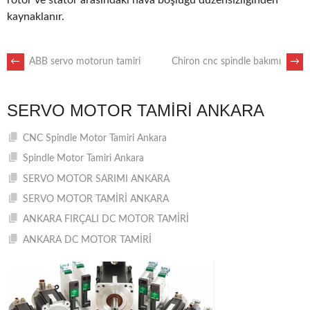
rotor ve stator arasındaki hava boşluğu düzensizliğinden
kaynaklanır.
POST
←
ABB servo motorun tamiri
Chiron cnc spindle bakımı
→
NAVIGATION
SERVO MOTOR TAMIRI ANKARA
CNC Spindle Motor Tamiri Ankara
Spindle Motor Tamiri Ankara
SERVO MOTOR SARIMI ANKARA
SERVO MOTOR TAMİRİ ANKARA
ANKARA FIRÇALI DC MOTOR TAMİRİ
ANKARA DC MOTOR TAMİRİ