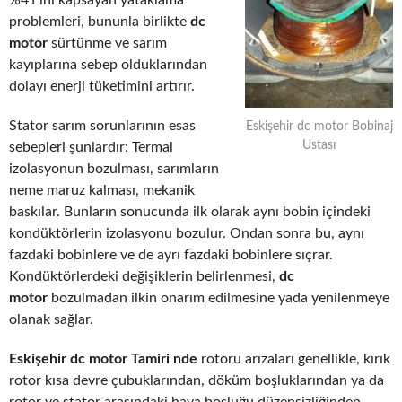
%41’ini kapsayan yataklama
problemleri, bununla birlikte
dc
motor
sürtünme ve sarım
kayıplarına sebep olduklarından
dolayı enerji tüketimini artırır.
Stator sarım sorunlarının esas
Eskişehir dc motor Bobinaj
Ustası
sebepleri şunlardır: Termal
izolasyonun bozulması, sarımların
neme maruz kalması, mekanik
baskılar. Bunların sonucunda ilk olarak aynı bobin içindeki
kondüktörlerin izolasyonu bozulur. Ondan sonra bu, aynı
fazdaki bobinlere ve de ayrı fazdaki bobinlere sıçrar.
Kondüktörlerdeki değişiklerin belirlenmesi,
dc
motor
bozulmadan ilkin onarım edilmesine yada yenilenmeye
olanak sağlar.
Eskişehir dc motor Tamiri nde
rotoru arızaları genellikle, kırık
rotor kısa devre çubuklarından, döküm boşluklarından ya da