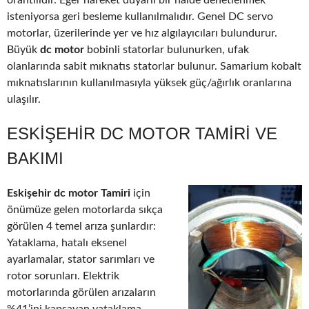
orantılıdır. Eğer hareket duyarlı bir halde denetlenmek
isteniyorsa geri besleme kullanılmalıdır. Genel DC servo
motorlar, üzerilerinde yer ve hız algılayıcıları bulundurur.
Büyük
dc motor
bobinli statorlar bulunurken, ufak
olanlarında sabit mıknatıs statorlar bulunur. Samarium kobalt
mıknatıslarının kullanılmasıyla yüksek güç/ağırlık oranlarına
ulaşılır.
ESKIŞEHIR DC MOTOR TAMIRI VE
BAKIMI
Eskişehir dc motor Tamiri
için
önümüze gelen motorlarda sıkça
görülen 4 temel arıza şunlardır:
Yataklama, hatalı eksenel
ayarlamalar, stator sarımları ve
rotor sorunları. Elektrik
motorlarında görülen arızaların