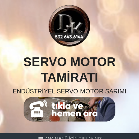
Skip
to
content
SERVO MOTOR
TAMIRATI
ENDÜSTRIYEL SERVO MOTOR SARIMI
ANA MENÜ İÇİN TIKLAYINIZ