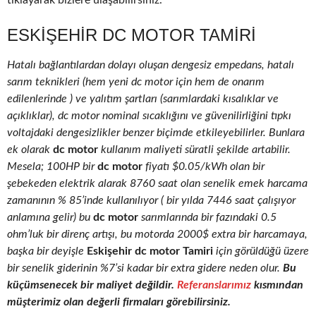
tıklayarak bizlere ulaşabilirsiniz.
ESKIŞEHIR DC MOTOR TAMIRI
Hatalı bağlantılardan dolayı oluşan dengesiz empedans, hatalı
sarım teknikleri (hem yeni dc motor için hem de onarım
edilenlerinde ) ve yalıtım şartları (sarımlardaki kısalıklar ve
açıklıklar), dc motor nominal sıcaklığını ve güvenilirliğini tıpkı
voltajdaki dengesizlikler benzer biçimde etkileyebilirler. Bunlara
ek olarak
dc motor
kullanım maliyeti süratli şekilde artabilir.
Mesela; 100HP bir
dc motor
fiyatı $0.05/kWh olan bir
şebekeden elektrik alarak 8760 saat olan senelik emek harcama
zamanının % 85’inde kullanılıyor ( bir yılda 7446 saat çalışıyor
anlamına gelir) bu
dc motor
sarımlarında bir fazındaki 0.5
ohm’luk bir direnç artışı, bu motorda 2000$ extra bir harcamaya,
başka bir deyişle
Eskişehir dc motor Tamiri
için görüldüğü üzere
bir senelik giderinin %7’si kadar bir extra gidere neden olur.
Bu
küçümsenecek bir maliyet değildir.
Referanslarımız
kısmından
müşterimiz olan değerli firmaları görebilirsiniz.