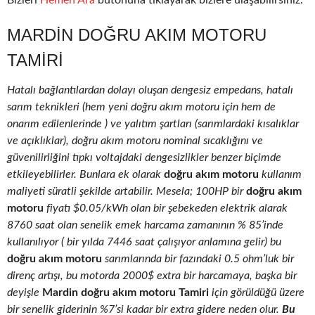
Bizleri
Hemen Ara
butonuna tıklayarak bizlere ulaşabilirsiniz.
MARDIN DOĞRU AKIM MOTORU
TAMIRI
Hatalı bağlantılardan dolayı oluşan dengesiz empedans, hatalı
sarım teknikleri (hem yeni doğru akım motoru için hem de
onarım edilenlerinde ) ve yalıtım şartları (sarımlardaki kısalıklar
ve açıklıklar), doğru akım motoru nominal sıcaklığını ve
güvenilirliğini tıpkı voltajdaki dengesizlikler benzer biçimde
etkileyebilirler. Bunlara ek olarak
doğru akım motoru
kullanım
maliyeti süratli şekilde artabilir. Mesela; 100HP bir
doğru akım
motoru
fiyatı $0.05/kWh olan bir şebekeden elektrik alarak
8760 saat olan senelik emek harcama zamanının % 85’inde
kullanılıyor ( bir yılda 7446 saat çalışıyor anlamına gelir) bu
doğru akım motoru
sarımlarında bir fazındaki 0.5 ohm’luk bir
direnç artışı, bu motorda 2000$ extra bir harcamaya, başka bir
deyişle
Mardin doğru akım motoru Tamiri
için görüldüğü üzere
bir senelik giderinin %7’si kadar bir extra gidere neden olur.
Bu