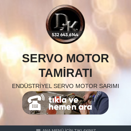
Skip
to
content
SERVO MOTOR
TAMIRATI
ENDÜSTRIYEL SERVO MOTOR SARIMI
ANA MENÜ İÇİN TIKLAYINIZ