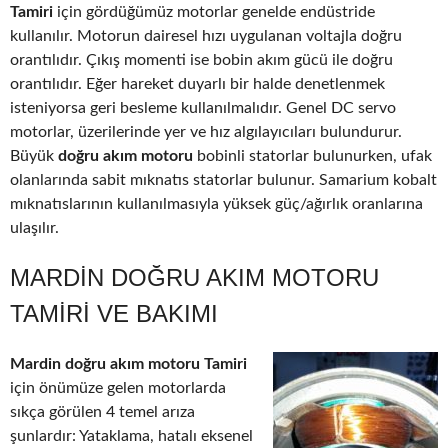
Tamiri
için gördüğümüz motorlar genelde endüstride
kullanılır. Motorun dairesel hızı uygulanan voltajla doğru
orantılıdır. Çıkış momenti ise bobin akım gücü ile doğru
orantılıdır. Eğer hareket duyarlı bir halde denetlenmek
isteniyorsa geri besleme kullanılmalıdır. Genel DC servo
motorlar, üzerilerinde yer ve hız algılayıcıları bulundurur.
Büyük
doğru akım motoru
bobinli statorlar bulunurken, ufak
olanlarında sabit mıknatıs statorlar bulunur. Samarium kobalt
mıknatıslarının kullanılmasıyla yüksek güç/ağırlık oranlarına
ulaşılır.
MARDIN DOĞRU AKIM MOTORU
TAMIRI VE BAKIMI
Mardin doğru akım motoru Tamiri
için önümüze gelen motorlarda
sıkça görülen 4 temel arıza
şunlardır: Yataklama, hatalı eksenel