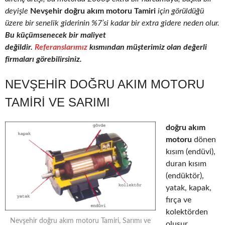
deyişle
Nevşehir doğru akım motoru Tamiri
için görüldüğü
üzere bir senelik giderinin %7’si kadar bir extra gidere neden olur.
Bu küçümsenecek bir maliyet
değildir.
Referanslarımız
kısmından müşterimiz olan değerli
firmaları görebilirsiniz.
NEVŞEHIR DOĞRU AKIM MOTORU
TAMIRI VE SARIMI
doğru akım
motoru
dönen
kısım (endüvi),
duran kısım
(endüktör),
yatak, kapak,
fırça ve
kolektörden
Nevşehir doğru akım motoru Tamiri, Sarımı ve
oluşur.