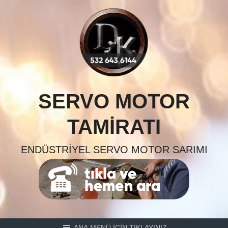
Skip
to
content
SERVO MOTOR
TAMIRATI
ENDÜSTRIYEL SERVO MOTOR SARIMI
ANA MENÜ İÇİN TIKLAYINIZ