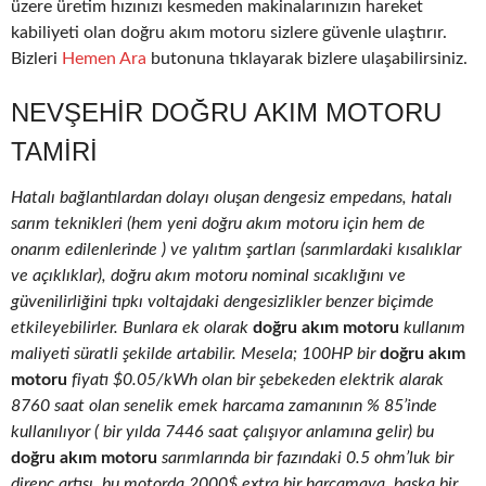
üzere üretim hızınızı kesmeden makinalarınızın hareket
kabiliyeti olan doğru akım motoru sizlere güvenle ulaştırır.
Bizleri
Hemen Ara
butonuna tıklayarak bizlere ulaşabilirsiniz.
NEVŞEHIR DOĞRU AKIM MOTORU
TAMIRI
Hatalı bağlantılardan dolayı oluşan dengesiz empedans, hatalı
sarım teknikleri (hem yeni doğru akım motoru için hem de
onarım edilenlerinde ) ve yalıtım şartları (sarımlardaki kısalıklar
ve açıklıklar), doğru akım motoru nominal sıcaklığını ve
güvenilirliğini tıpkı voltajdaki dengesizlikler benzer biçimde
etkileyebilirler. Bunlara ek olarak
doğru akım motoru
kullanım
maliyeti süratli şekilde artabilir. Mesela; 100HP bir
doğru akım
motoru
fiyatı $0.05/kWh olan bir şebekeden elektrik alarak
8760 saat olan senelik emek harcama zamanının % 85’inde
kullanılıyor ( bir yılda 7446 saat çalışıyor anlamına gelir) bu
doğru akım motoru
sarımlarında bir fazındaki 0.5 ohm’luk bir
direnç artışı, bu motorda 2000$ extra bir harcamaya, başka bir