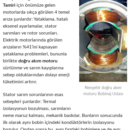
Tamiri
için önümüze gelen
motorlarda sıkça görülen 4 temel
arıza şunlardır: Yataklama, hatalı
eksenel ayarlamalar, stator
sarımları ve rotor sorunları.
Elektrik motorlarında görülen
arızaların %41’ini kapsayan
yataklama problemleri, bununla
birlikte
doğru akım motoru
sürtünme ve sarım kayıplarına
sebep olduklarından dolayı enerji
tüketimini artırır.
Nevşehir doğru akım
motoru Bobinaj Ustası
Stator sarım sorunlarının esas
sebepleri şunlardır: Termal
izolasyonun bozulması, sarımların
neme maruz kalması, mekanik baskılar. Bunların sonucunda
ilk olarak aynı bobin içindeki kondüktörlerin izolasyonu
bozulur. Ondan sonra bu, aynı fazdaki bobinlere ve de ayrı