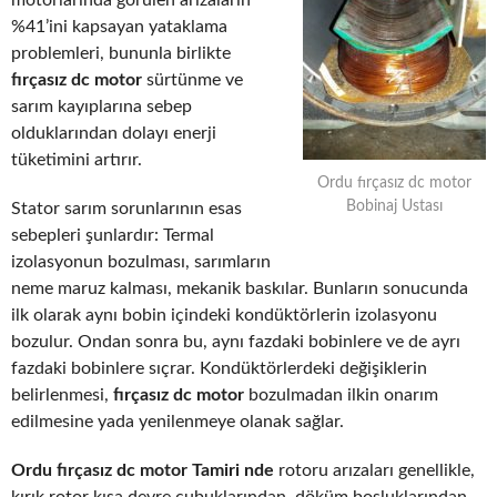
motorlarında görülen arızaların
%41’ini kapsayan yataklama
problemleri, bununla birlikte
fırçasız dc motor
sürtünme ve
sarım kayıplarına sebep
olduklarından dolayı enerji
tüketimini artırır.
Ordu fırçasız dc motor
Bobinaj Ustası
Stator sarım sorunlarının esas
sebepleri şunlardır: Termal
izolasyonun bozulması, sarımların
neme maruz kalması, mekanik baskılar. Bunların sonucunda
ilk olarak aynı bobin içindeki kondüktörlerin izolasyonu
bozulur. Ondan sonra bu, aynı fazdaki bobinlere ve de ayrı
fazdaki bobinlere sıçrar. Kondüktörlerdeki değişiklerin
belirlenmesi,
fırçasız dc motor
bozulmadan ilkin onarım
edilmesine yada yenilenmeye olanak sağlar.
Ordu fırçasız dc motor Tamiri nde
rotoru arızaları genellikle,