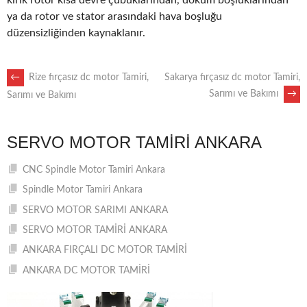
kırık rotor kısa devre çubuklarından, döküm boşluklarından
ya da rotor ve stator arasındaki hava boşluğu
düzensizliğinden kaynaklanır.
POST
←
Rize fırçasız dc motor Tamiri,
Sakarya fırçasız dc motor Tamiri,
Sarımı ve Bakımı
→
Sarımı ve Bakımı
NAVIGATION
SERVO MOTOR TAMIRI ANKARA
CNC Spindle Motor Tamiri Ankara
Spindle Motor Tamiri Ankara
SERVO MOTOR SARIMI ANKARA
SERVO MOTOR TAMİRİ ANKARA
ANKARA FIRÇALI DC MOTOR TAMİRİ
ANKARA DC MOTOR TAMİRİ