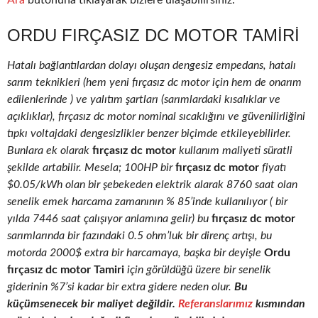
Ara
butonuna tıklayarak bizlere ulaşabilirsiniz.
ORDU FIRÇASIZ DC MOTOR TAMIRI
Hatalı bağlantılardan dolayı oluşan dengesiz empedans, hatalı
sarım teknikleri (hem yeni fırçasız dc motor için hem de onarım
edilenlerinde ) ve yalıtım şartları (sarımlardaki kısalıklar ve
açıklıklar), fırçasız dc motor nominal sıcaklığını ve güvenilirliğini
tıpkı voltajdaki dengesizlikler benzer biçimde etkileyebilirler.
Bunlara ek olarak
fırçasız dc motor
kullanım maliyeti süratli
şekilde artabilir. Mesela; 100HP bir
fırçasız dc motor
fiyatı
$0.05/kWh olan bir şebekeden elektrik alarak 8760 saat olan
senelik emek harcama zamanının % 85’inde kullanılıyor ( bir
yılda 7446 saat çalışıyor anlamına gelir) bu
fırçasız dc motor
sarımlarında bir fazındaki 0.5 ohm’luk bir direnç artışı, bu
motorda 2000$ extra bir harcamaya, başka bir deyişle
Ordu
fırçasız dc motor Tamiri
için görüldüğü üzere bir senelik
giderinin %7’si kadar bir extra gidere neden olur.
Bu
küçümsenecek bir maliyet değildir.
Referanslarımız
kısmından