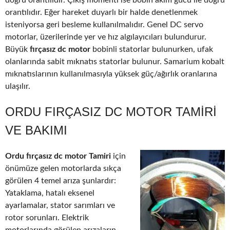
doğru orantılıdır. Çıkış momenti ise bobin akım gücü ile doğru
orantılıdır. Eğer hareket duyarlı bir halde denetlenmek
isteniyorsa geri besleme kullanılmalıdır. Genel DC servo
motorlar, üzerilerinde yer ve hız algılayıcıları bulundurur.
Büyük
fırçasız dc motor
bobinli statorlar bulunurken, ufak
olanlarında sabit mıknatıs statorlar bulunur. Samarium kobalt
mıknatıslarının kullanılmasıyla yüksek güç/ağırlık oranlarına
ulaşılır.
ORDU FIRÇASIZ DC MOTOR TAMIRI
VE BAKIMI
Ordu fırçasız dc motor Tamiri
için
önümüze gelen motorlarda sıkça
görülen 4 temel arıza şunlardır:
Yataklama, hatalı eksenel
ayarlamalar, stator sarımları ve
rotor sorunları. Elektrik