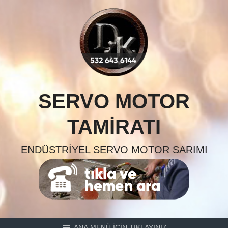
Skip
to
content
SERVO MOTOR
TAMIRATI
ENDÜSTRIYEL SERVO MOTOR SARIMI
ANA MENÜ İÇİN TIKLAYINIZ