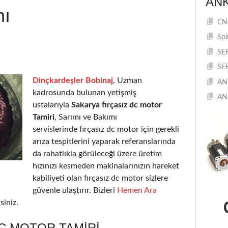
AN
mı
CNC
Spi
SE
SE
Dinçkardeşler Bobinaj
, Uzman
AN
kadrosunda bulunan yetişmiş
AN
ustalarıyla
Sakarya fırçasız dc motor
Tamiri
, Sarımı ve Bakımı
servislerinde fırçasız dc motor için gerekli
arıza tespitlerini yaparak referanslarında
da rahatlıkla görüleceği üzere üretim
hızınızı kesmeden makinalarınızın hareket
kabiliyeti olan fırçasız dc motor sizlere
güvenle ulaştırır. Bizleri
Hemen Ara
siniz.
C MOTOR TAMIRI