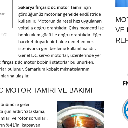
Sakarya fırçasız dc motor Tamiri
için
gördüğümüz motorlar genelde endüstride
MOT
kullanılır. Motorun dairesel hızı uygulanan
voltajla doğru orantılıdır. Çıkış momenti ise
VE 
ı ve
bobin akım gücü ile doğru orantılıdır. Eğer
RE
hareket duyarlı bir halde denetlenmek
isteniyorsa geri besleme kullanılmalıdır.
Genel DC servo motorlar, üzerilerinde yer
k
fırçasız dc motor
bobinli statorlar bulunurken,
orlar bulunur. Samarium kobalt mıknatıslarının
larına ulaşılır.
C MOTOR TAMIRI VE BAKIMI
 önümüze gelen
a şunlardır: Yataklama,
ımları ve rotor sorunları.
arın %41’ini kapsayan