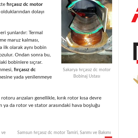
kte
fırçasız dc motor
 olduklarından dolayı
eri şunlardır: Termal
eme maruz kalması,
 ilk olarak aynı bobin
bozulur. Ondan sonra bu,
aki bobinlere sıçrar.
enmesi,
fırçasız dc
Sakarya fırçasız dc motor
Bobinaj Ustası
mesine yada yenilenmeye
rotoru arızaları genellikle, kırık rotor kısa devre
 ya da rotor ve stator arasındaki hava boşluğu
 ve
Samsun fırçasız dc motor Tamiri, Sarımı ve Bakımı