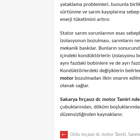
yataklama problemleri, bununla birli
sürtünme ve sarım kayıplarına sebep
enerji tüketimini artırır.
Stator sarım sorunlarının esas sebepl
izolasyonun bozulması, sarımların n
mekanik baskılar. Bunların sonucunda
içindeki kondüktörlerin izolasyonu 
aynı fazdaki bobinlere ve de ayrı fazd
Kondüktörlerdeki değişiklerin belirl
motor
bozulmadan ilkin onarım edil
olanak sağlar.
Sakarya fırçasız dc motor Tamiri nde
çubuklarından, döküm boşluklarından
düzensizliğinden kaynaklanır.
POST
←
Ordu fırçasız dc motor Tamiri, Sarımı