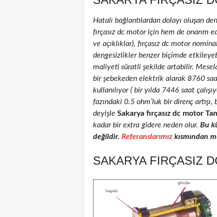
Hatalı bağlantılardan dolayı oluşan de
fırçasız dc motor için hem de onarım edi
ve açıklıklar), fırçasız dc motor nominal
dengesizlikler benzer biçimde etkileyeb
maliyeti süratli şekilde artabilir. Mese
bir şebekeden elektrik alarak 8760 sa
kullanılıyor ( bir yılda 7446 saat çalış
fazındaki 0.5 ohm’luk bir direnç artış
deyişle
Sakarya fırçasız dc motor Tam
kadar bir extra gidere neden olur.
Bu k
değildir.
Referanslarımız
kısmından müş
SAKARYA FIRÇASIZ D