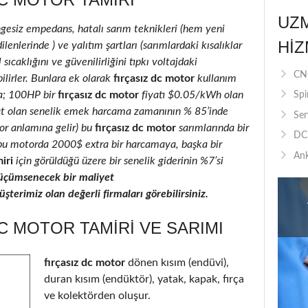
UZ
ngesiz empedans, hatalı sarım teknikleri (hem yeni
HIZ
lenlerinde ) ve yalıtım şartları (sarımlardaki kısalıklar
 sıcaklığını ve güvenilirliğini tıpkı voltajdaki
CNC
ilirler. Bunlara ek olarak
fırçasız dc motor
kullanım
la; 100HP bir
fırçasız dc motor
fiyatı $0.05/kWh olan
Spi
at olan senelik emek harcama zamanının % 85’inde
Ser
ıyor anlamına gelir) bu
fırçasız dc motor
sarımlarında bir
DC 
ı, bu motorda 2000$ extra bir harcamaya, başka bir
Ank
iri
için görüldüğü üzere bir senelik giderinin %7’si
üçümsenecek bir maliyet
terimiz olan değerli firmaları görebilirsiniz.
C MOTOR TAMIRI VE SARIMI
fırçasız dc motor
dönen kısım (endüvi),
duran kısım (endüktör), yatak, kapak, fırça
ve kolektörden oluşur.