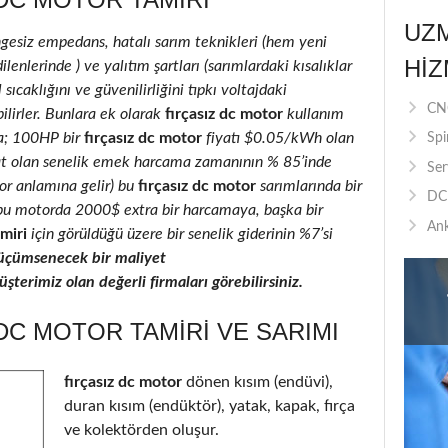
UZ
ngesiz empedans, hatalı sarım teknikleri (hem yeni
HIZ
lenlerinde ) ve yalıtım şartları (sarımlardaki kısalıklar
 sıcaklığını ve güvenilirliğini tıpkı voltajdaki
CNC
ilirler. Bunlara ek olarak
fırçasız dc motor
kullanım
la; 100HP bir
fırçasız dc motor
fiyatı $0.05/kWh olan
Spi
at olan senelik emek harcama zamanının % 85’inde
Ser
ıyor anlamına gelir) bu
fırçasız dc motor
sarımlarında bir
DC 
ı, bu motorda 2000$ extra bir harcamaya, başka bir
Ank
miri
için görüldüğü üzere bir senelik giderinin %7’si
üçümsenecek bir maliyet
terimiz olan değerli firmaları görebilirsiniz.
 DC MOTOR TAMIRI VE SARIMI
fırçasız dc motor
dönen kısım (endüvi),
duran kısım (endüktör), yatak, kapak, fırça
ve kolektörden oluşur.