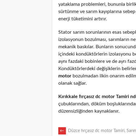
yataklama problemleri, bununla birli
sürtünme ve sarım kayıplarına sebep
enerji tüketimini artırır.
Stator sarım sorunlarının esas sebepl
izolasyonun bozulması, sarımların n
mekanik baskılar. Bunların sonucunda
içindeki kondüktörlerin izolasyonu 
aynı fazdaki bobinlere ve de ayrı fazd
Kondüktörlerdeki değişiklerin belirl
motor
bozulmadan ilkin onarım edil
olanak sağlar.
Kırıkkale fırçasız dc motor Tamiri n
çubuklarından, döküm boşluklarından
düzensizliğinden kaynaklanır.
POST
←
Düzce fırçasız dc motor Tamiri, Sarı