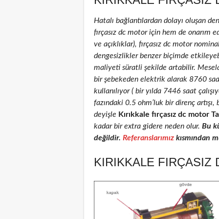
Hatalı bağlantılardan dolayı oluşan de
fırçasız dc motor için hem de onarım edi
ve açıklıklar), fırçasız dc motor nominal
dengesizlikler benzer biçimde etkileyeb
maliyeti süratli şekilde artabilir. Mese
bir şebekeden elektrik alarak 8760 sa
kullanılıyor ( bir yılda 7446 saat çalış
fazındaki 0.5 ohm’luk bir direnç artış
deyişle
Kırıkkale fırçasız dc motor Ta
kadar bir extra gidere neden olur.
Bu k
değildir.
Referanslarımız
kısmından müş
KIRIKKALE FIRÇASIZ