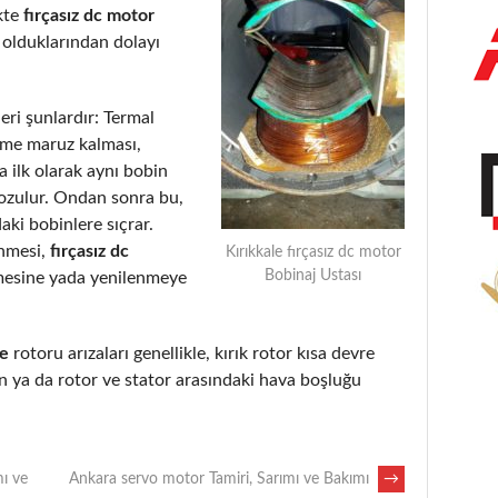
kte
fırçasız dc motor
 olduklarından dolayı
eri şunlardır: Termal
eme maruz kalması,
 ilk olarak aynı bobin
bozulur. Ondan sonra bu,
aki bobinlere sıçrar.
enmesi,
fırçasız dc
Kırıkkale fırçasız dc motor
Bobinaj Ustası
mesine yada yenilenmeye
de
rotoru arızaları genellikle, kırık rotor kısa devre
 ya da rotor ve stator arasındaki hava boşluğu
mı ve
Ankara servo motor Tamiri, Sarımı ve Bakımı
→