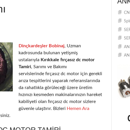
AN
mı
CNC
Spi
SE
SE
Dinçkardeşler Bobinaj
, Uzman
AN
kadrosunda bulunan yetişmiş
AN
ustalarıyla
Kırıkkale fırçasız dc motor
Tamiri
, Sarımı ve Bakımı
servislerinde fırçasız dc motor için gerekli
arıza tespitlerini yaparak referanslarında
da rahatlıkla görüleceği üzere üretim
hızınızı kesmeden makinalarınızın hareket
kabiliyeti olan fırçasız dc motor sizlere
güvenle ulaştırır. Bizleri
Hemen Ara
siniz.
 DC MOTOR TAMIRI