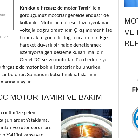
Kırıkkale fırçasız dc motor Tamiri
için
gördüğümüz motorlar genelde endüstride
MOT
kullanılır. Motorun dairesel hızı uygulanan
voltajla doğru orantılıdır. Çıkış momenti ise
VE 
mı ve
bobin akım gücü ile doğru orantılıdır. Eğer
RE
hareket duyarlı bir halde denetlenmek
isteniyorsa geri besleme kullanılmalıdır.
Genel DC servo motorlar, üzerilerinde yer
k
fırçasız dc motor
bobinli statorlar bulunurken,
orlar bulunur. Samarium kobalt mıknatıslarının
larına ulaşılır.
 DC MOTOR TAMIRI VE BAKIMI
n önümüze gelen
a şunlardır: Yataklama,
ımları ve rotor sorunları.
arın %41’ini kapsayan