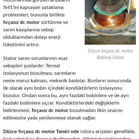
motorlarında görülen arızaların
%41’ini kapsayan yataklama
problemleri, bununla birlikte
fırçasız dc motor
sürtünme ve
sarım kayıplarına sebep
olduklarından dolayı enerji
tüketimini artırır.
Düzce fırçasız dc motor
Bobinaj Ustası
Stator sarım sorunlarının esas
sebepleri şunlardır: Termal
izolasyonun bozulması, sarımların
neme maruz kalması, mekanik baskılar. Bunların sonucunda
ilk olarak aynı bobin içindeki kondüktörlerin izolasyonu
bozulur. Ondan sonra bu, aynı fazdaki bobinlere ve de ayrı
fazdaki bobinlere sıçrar. Kondüktörlerdeki değişiklerin
belirlenmesi,
fırçasız dc motor
bozulmadan ilkin onarım
edilmesine yada yenilenmeye olanak sağlar.
Düzce fırçasız dc motor Tamiri nde
rotoru arızaları genellikle,