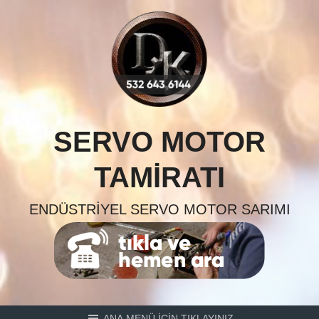
Skip
to
content
SERVO MOTOR
TAMIRATI
ENDÜSTRIYEL SERVO MOTOR SARIMI
ANA MENÜ İÇİN TIKLAYINIZ