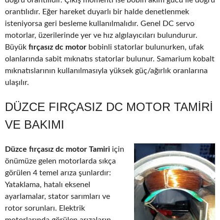
doğru orantılıdır. Çıkış momenti ise bobin akım gücü ile doğru
orantılıdır. Eğer hareket duyarlı bir halde denetlenmek
isteniyorsa geri besleme kullanılmalıdır. Genel DC servo
motorlar, üzerilerinde yer ve hız algılayıcıları bulundurur.
Büyük
fırçasız dc motor
bobinli statorlar bulunurken, ufak
olanlarında sabit mıknatıs statorlar bulunur. Samarium kobalt
mıknatıslarının kullanılmasıyla yüksek güç/ağırlık oranlarına
ulaşılır.
DÜZCE FIRÇASIZ DC MOTOR TAMIRI
VE BAKIMI
Düzce fırçasız dc motor Tamiri
için
önümüze gelen motorlarda sıkça
görülen 4 temel arıza şunlardır:
Yataklama, hatalı eksenel
ayarlamalar, stator sarımları ve
rotor sorunları. Elektrik