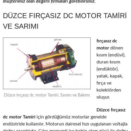
müşterimiz olan değerli firmaları görebilirsiniz.
DÜZCE FIRÇASIZ DC MOTOR TAMIRI
VE SARIMI
fırçasız dc
motor
dönen
kısım (endüvi),
duran kısım
(endüktör),
yatak, kapak,
fırça ve
kolektörden
Düzce fırçasız dc motor Tamiri, Sarımı ve Bakımı
oluşur.
Düzce fırçasız
dc motor Tamiri
için gördüğümüz motorlar genelde
endüstride kullanılır. Motorun dairesel hızı uygulanan voltajla