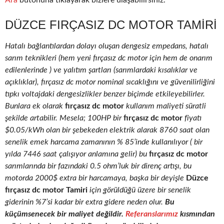
Ara
butonuna tıklayarak bizlere ulaşabilirsiniz.
DÜZCE FIRÇASIZ DC MOTOR TAMIRI
Hatalı bağlantılardan dolayı oluşan dengesiz empedans, hatalı
sarım teknikleri (hem yeni fırçasız dc motor için hem de onarım
edilenlerinde ) ve yalıtım şartları (sarımlardaki kısalıklar ve
açıklıklar), fırçasız dc motor nominal sıcaklığını ve güvenilirliğini
tıpkı voltajdaki dengesizlikler benzer biçimde etkileyebilirler.
Bunlara ek olarak
fırçasız dc motor
kullanım maliyeti süratli
şekilde artabilir. Mesela; 100HP bir
fırçasız dc motor
fiyatı
$0.05/kWh olan bir şebekeden elektrik alarak 8760 saat olan
senelik emek harcama zamanının % 85’inde kullanılıyor ( bir
yılda 7446 saat çalışıyor anlamına gelir) bu
fırçasız dc motor
sarımlarında bir fazındaki 0.5 ohm’luk bir direnç artışı, bu
motorda 2000$ extra bir harcamaya, başka bir deyişle
Düzce
fırçasız dc motor Tamiri
için görüldüğü üzere bir senelik
giderinin %7’si kadar bir extra gidere neden olur.
Bu
küçümsenecek bir maliyet değildir.
Referanslarımız
kısmından