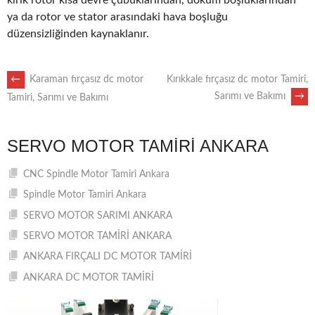
kırık rotor kısa devre çubuklarından, döküm boşluklarından
ya da rotor ve stator arasındaki hava boşluğu
düzensizliğinden kaynaklanır.
POST
←
Karaman fırçasız dc motor
Kırıkkale fırçasız dc motor Tamiri,
Sarımı ve Bakımı
→
Tamiri, Sarımı ve Bakımı
NAVIGATION
SERVO MOTOR TAMIRI ANKARA
CNC Spindle Motor Tamiri Ankara
Spindle Motor Tamiri Ankara
SERVO MOTOR SARIMI ANKARA
SERVO MOTOR TAMİRİ ANKARA
ANKARA FIRÇALI DC MOTOR TAMİRİ
ANKARA DC MOTOR TAMİRİ