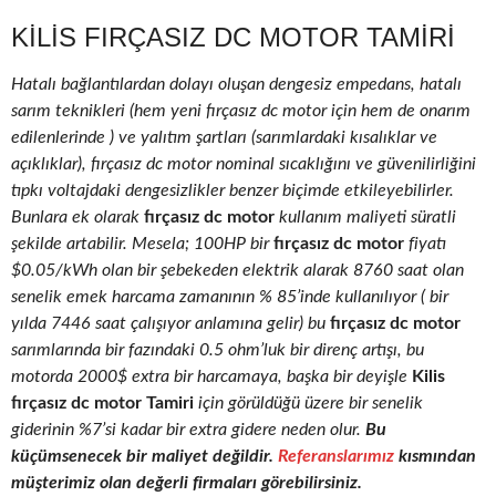
KILIS FIRÇASIZ DC MOTOR TAMIRI
Hatalı bağlantılardan dolayı oluşan dengesiz empedans, hatalı
sarım teknikleri (hem yeni fırçasız dc motor için hem de onarım
edilenlerinde ) ve yalıtım şartları (sarımlardaki kısalıklar ve
açıklıklar), fırçasız dc motor nominal sıcaklığını ve güvenilirliğini
tıpkı voltajdaki dengesizlikler benzer biçimde etkileyebilirler.
Bunlara ek olarak
fırçasız dc motor
kullanım maliyeti süratli
şekilde artabilir. Mesela; 100HP bir
fırçasız dc motor
fiyatı
$0.05/kWh olan bir şebekeden elektrik alarak 8760 saat olan
senelik emek harcama zamanının % 85’inde kullanılıyor ( bir
yılda 7446 saat çalışıyor anlamına gelir) bu
fırçasız dc motor
sarımlarında bir fazındaki 0.5 ohm’luk bir direnç artışı, bu
motorda 2000$ extra bir harcamaya, başka bir deyişle
Kilis
fırçasız dc motor Tamiri
için görüldüğü üzere bir senelik
giderinin %7’si kadar bir extra gidere neden olur.
Bu
küçümsenecek bir maliyet değildir.
Referanslarımız
kısmından
müşterimiz olan değerli firmaları görebilirsiniz.