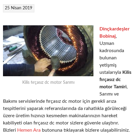
25 Nisan 2019
Dinçkardeşler
Bobinaj
,
Uzman
kadrosunda
bulunan
yetişmiş
ustalarıyla
Kilis
fırçasız dc
Kilis fırçasız dc motor Sarımı
motor Tamiri
,
Sarımı ve
Bakımı servislerinde fırçasız dc motor için gerekli arıza
tespitlerini yaparak referanslarında da rahatlıkla görüleceği
üzere üretim hızınızı kesmeden makinalarınızın hareket
kabiliyeti olan fırçasız dc motor sizlere güvenle ulaştırır.
Bizleri
Hemen Ara
butonuna tıklayarak bizlere ulaşabilirsiniz.