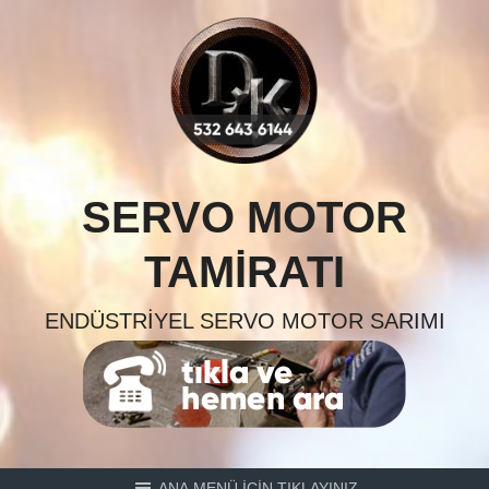
Skip
to
content
SERVO MOTOR
TAMIRATI
ENDÜSTRIYEL SERVO MOTOR SARIMI
ANA MENÜ İÇİN TIKLAYINIZ