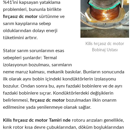
%41’ini kapsayan yataklama
problemleri, bununla birlikte
fırçasız dc motor
sürtünme ve
sarım kayıplarına sebep
olduklarından dolayı enerji
tüketimini artırır.
Kilis fırçasız dc motor
Bobinaj Ustası
Stator sarım sorunlarının esas
sebepleri şunlardır: Termal
izolasyonun bozulması, sarımların
neme maruz kalması, mekanik baskılar. Bunların sonucunda
ilk olarak aynı bobin içindeki kondüktörlerin izolasyonu
bozulur. Ondan sonra bu, aynı fazdaki bobinlere ve de ayrı
fazdaki bobinlere sıçrar. Kondüktörlerdeki değişiklerin
belirlenmesi,
fırçasız dc motor
bozulmadan ilkin onarım
edilmesine yada yenilenmeye olanak sağlar.
Kilis fırçasız dc motor Tamiri nde
rotoru arızaları genellikle,
kırık rotor kısa devre çubuklarından, döküm boşluklarından