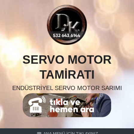
Skip
to
content
SERVO MOTOR
TAMIRATI
ENDÜSTRIYEL SERVO MOTOR SARIMI
ANA MENÜ İÇİN TIKLAYINIZ