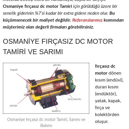
Osmaniye fırçasız dc motor Tamiri
için görüldüğü üzere bir
senelik giderinin %7’si kadar bir extra gidere neden olur.
Bu
küçümsenecek bir maliyet değildir.
Referanslarımız
kısmından
müşterimiz olan değerli firmaları görebilirsiniz.
OSMANIYE FIRÇASIZ DC MOTOR
TAMIRI VE SARIMI
fırçasız dc
motor
dönen
kısım (endüvi),
duran kısım
(endüktör),
yatak, kapak,
fırça ve
kolektörden
Osmaniye fırçasız dc motor Tamiri, Sarımı ve
oluşur.
Bakımı