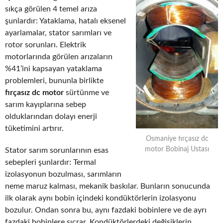
sıkça görülen 4 temel arıza
şunlardır: Yataklama, hatalı eksenel
ayarlamalar, stator sarımları ve
rotor sorunları. Elektrik
motorlarında görülen arızaların
%41’ini kapsayan yataklama
problemleri, bununla birlikte
fırçasız dc motor
sürtünme ve
sarım kayıplarına sebep
olduklarından dolayı enerji
tüketimini artırır.
Osmaniye fırçasız dc
motor Bobinaj Ustası
Stator sarım sorunlarının esas
sebepleri şunlardır: Termal
izolasyonun bozulması, sarımların
neme maruz kalması, mekanik baskılar. Bunların sonucunda
ilk olarak aynı bobin içindeki kondüktörlerin izolasyonu
bozulur. Ondan sonra bu, aynı fazdaki bobinlere ve de ayrı
fazdaki bobinlere sıçrar. Kondüktörlerdeki değişiklerin