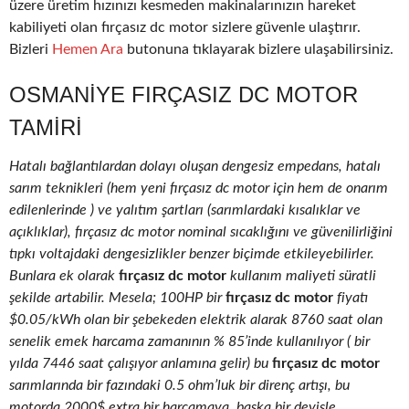
üzere üretim hızınızı kesmeden makinalarınızın hareket
kabiliyeti olan fırçasız dc motor sizlere güvenle ulaştırır.
Bizleri
Hemen Ara
butonuna tıklayarak bizlere ulaşabilirsiniz.
OSMANIYE FIRÇASIZ DC MOTOR
TAMIRI
Hatalı bağlantılardan dolayı oluşan dengesiz empedans, hatalı
sarım teknikleri (hem yeni fırçasız dc motor için hem de onarım
edilenlerinde ) ve yalıtım şartları (sarımlardaki kısalıklar ve
açıklıklar), fırçasız dc motor nominal sıcaklığını ve güvenilirliğini
tıpkı voltajdaki dengesizlikler benzer biçimde etkileyebilirler.
Bunlara ek olarak
fırçasız dc motor
kullanım maliyeti süratli
şekilde artabilir. Mesela; 100HP bir
fırçasız dc motor
fiyatı
$0.05/kWh olan bir şebekeden elektrik alarak 8760 saat olan
senelik emek harcama zamanının % 85’inde kullanılıyor ( bir
yılda 7446 saat çalışıyor anlamına gelir) bu
fırçasız dc motor
sarımlarında bir fazındaki 0.5 ohm’luk bir direnç artışı, bu
motorda 2000$ extra bir harcamaya, başka bir deyişle