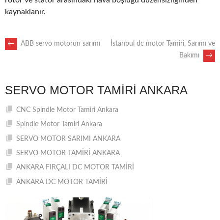
rotor ve stator arasındaki hava boşluğu düzensizliğinden
kaynaklanır.
POST
←
ABB servo motorun sarımı
İstanbul dc motor Tamiri, Sarımı ve
Bakımı
→
NAVIGATION
SERVO MOTOR TAMIRI ANKARA
CNC Spindle Motor Tamiri Ankara
Spindle Motor Tamiri Ankara
SERVO MOTOR SARIMI ANKARA
SERVO MOTOR TAMİRİ ANKARA
ANKARA FIRÇALI DC MOTOR TAMİRİ
ANKARA DC MOTOR TAMİRİ