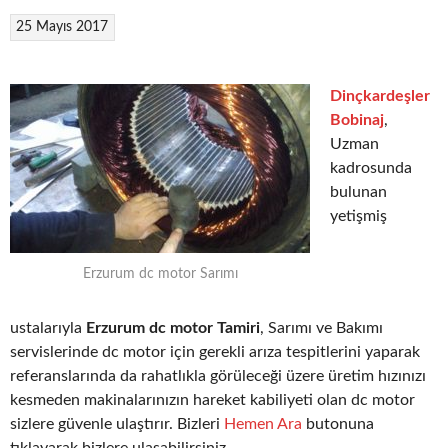
25 Mayıs 2017
Dinçkardeşler
Bobinaj
,
Uzman
kadrosunda
bulunan
yetişmiş
Erzurum dc motor Sarımı
ustalarıyla
Erzurum dc motor Tamiri
, Sarımı ve Bakımı
servislerinde dc motor için gerekli arıza tespitlerini yaparak
referanslarında da rahatlıkla görüleceği üzere üretim hızınızı
kesmeden makinalarınızın hareket kabiliyeti olan dc motor
sizlere güvenle ulaştırır. Bizleri
Hemen Ara
butonuna