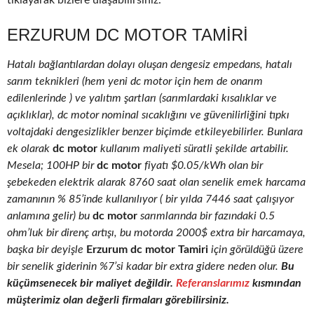
tıklayarak bizlere ulaşabilirsiniz.
ERZURUM DC MOTOR TAMIRI
Hatalı bağlantılardan dolayı oluşan dengesiz empedans, hatalı
sarım teknikleri (hem yeni dc motor için hem de onarım
edilenlerinde ) ve yalıtım şartları (sarımlardaki kısalıklar ve
açıklıklar), dc motor nominal sıcaklığını ve güvenilirliğini tıpkı
voltajdaki dengesizlikler benzer biçimde etkileyebilirler. Bunlara
ek olarak
dc motor
kullanım maliyeti süratli şekilde artabilir.
Mesela; 100HP bir
dc motor
fiyatı $0.05/kWh olan bir
şebekeden elektrik alarak 8760 saat olan senelik emek harcama
zamanının % 85’inde kullanılıyor ( bir yılda 7446 saat çalışıyor
anlamına gelir) bu
dc motor
sarımlarında bir fazındaki 0.5
ohm’luk bir direnç artışı, bu motorda 2000$ extra bir harcamaya,
başka bir deyişle
Erzurum dc motor Tamiri
için görüldüğü üzere
bir senelik giderinin %7’si kadar bir extra gidere neden olur.
Bu
küçümsenecek bir maliyet değildir.
Referanslarımız
kısmından
müşterimiz olan değerli firmaları görebilirsiniz.