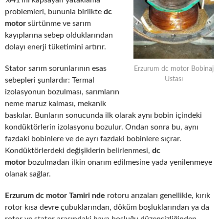
%41’ini kapsayan yataklama
problemleri, bununla birlikte
dc
motor
sürtünme ve sarım
kayıplarına sebep olduklarından
dolayı enerji tüketimini artırır.
Stator sarım sorunlarının esas
Erzurum dc motor Bobinaj
Ustası
sebepleri şunlardır: Termal
izolasyonun bozulması, sarımların
neme maruz kalması, mekanik
baskılar. Bunların sonucunda ilk olarak aynı bobin içindeki
kondüktörlerin izolasyonu bozulur. Ondan sonra bu, aynı
fazdaki bobinlere ve de ayrı fazdaki bobinlere sıçrar.
Kondüktörlerdeki değişiklerin belirlenmesi,
dc
motor
bozulmadan ilkin onarım edilmesine yada yenilenmeye
olanak sağlar.
Erzurum dc motor Tamiri nde
rotoru arızaları genellikle, kırık
rotor kısa devre çubuklarından, döküm boşluklarından ya da