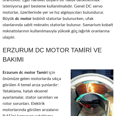
orantılıdır. Eğer hareket duyarlı bir halde denetlenmek
isteniyorsa geri besleme kullanılmalıdır. Genel DC servo
motorlar, üzerilerinde yer ve hız algılayıcıları bulundurur.
Büyük
dc motor
bobinli statorlar bulunurken, ufak
olanlarında sabit mıknatıs statorlar bulunur. Samarium kobalt
mıknatıslarının kullanılmasıyla yüksek güç/ağırlık oranlarına
ulaşılır.
ERZURUM DC MOTOR TAMIRI VE
BAKIMI
Erzurum dc motor Tamiri
için
önümüze gelen motorlarda sıkça
görülen 4 temel arıza şunlardır:
Yataklama, hatalı eksenel
ayarlamalar, stator sarımları ve
rotor sorunları. Elektrik
motorlarında görülen arızaların