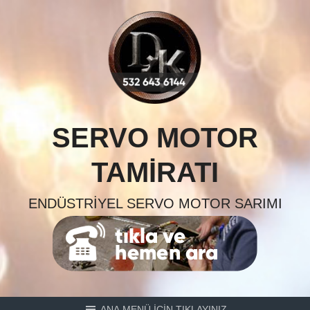
Skip
to
content
SERVO MOTOR
TAMIRATI
ENDÜSTRIYEL SERVO MOTOR SARIMI
ANA MENÜ İÇİN TIKLAYINIZ