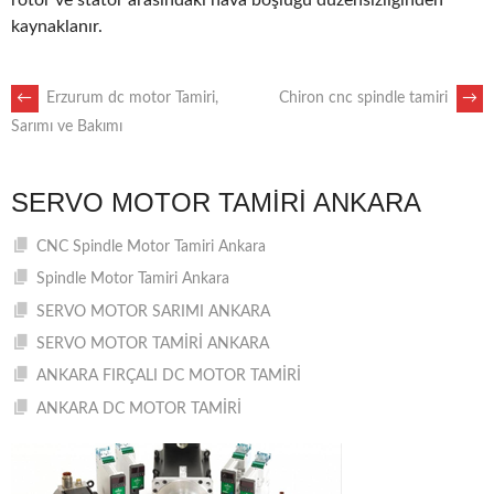
rotor ve stator arasındaki hava boşluğu düzensizliğinden
kaynaklanır.
POST
←
Erzurum dc motor Tamiri,
Chiron cnc spindle tamiri
→
Sarımı ve Bakımı
NAVIGATION
SERVO MOTOR TAMIRI ANKARA
CNC Spindle Motor Tamiri Ankara
Spindle Motor Tamiri Ankara
SERVO MOTOR SARIMI ANKARA
SERVO MOTOR TAMİRİ ANKARA
ANKARA FIRÇALI DC MOTOR TAMİRİ
ANKARA DC MOTOR TAMİRİ