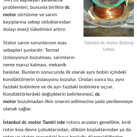
%41’ini kapsayan yataklama
problemleri, bununla birlikte
dc
motor
sürtünme ve sarım
kayıplarına sebep olduklarından
dolayı enerji tüketimini artırır.
Stator sarım sorunlarının esas
İstanbul dc motor Bobinaj
Ustası
sebepleri şunlardır: Termal
izolasyonun bozulması, sarımların
neme maruz kalması, mekanik
baskılar. Bunların sonucunda ilk olarak aynı bobin içindeki
kondüktörlerin izolasyonu bozulur. Ondan sonra bu, aynı
fazdaki bobinlere ve de ayrı fazdaki bobinlere sıçrar.
Kondüktörlerdeki değişiklerin belirlenmesi,
dc
motor
bozulmadan ilkin onarım edilmesine yada yenilenmeye
olanak sağlar.
İstanbul dc motor Tamiri nde
rotoru arızaları genellikle, kırık
rotor kısa devre çubuklarından, döküm boşluklarından ya da