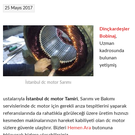
25 Mayıs 2017
Dinçkardeşler
Bobinaj
,
Uzman
kadrosunda
bulunan
yetişmiş
İstanbul dc motor Sarımı
ustalarıyla
İstanbul dc motor Tamiri
, Sarımı ve Bakımı
servislerinde dc motor için gerekli arıza tespitlerini yaparak
referanslarında da rahatlıkla görüleceği üzere üretim hızınızı
kesmeden makinalarınızın hareket kabiliyeti olan dc motor
sizlere güvenle ulaştırır. Bizleri
Hemen Ara
butonuna