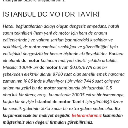
tıklayarak bizlere ulaşabilirsiniz.
İSTANBUL DC MOTOR TAMIRI
Hatalı bağlantılardan dolayı oluşan dengesiz empedans, hatalı
sarım teknikleri (hem yeni dc motor için hem de onarım
edilenlerinde ) ve yalıtım şartları (sarımlardaki kısalıklar ve
açıklıklar), dc motor nominal sıcaklığını ve güvenilirliğini tıpkı
voltajdaki dengesizlikler benzer biçimde etkileyebilirler. Bunlara
ek olarak
dc motor
kullanım maliyeti süratli şekilde artabilir.
Mesela; 100HP bir
dc motor
fiyatı $0.05/kWh olan bir
şebekeden elektrik alarak 8760 saat olan senelik emek harcama
zamanının % 85’inde kullanılıyor ( bir yılda 7446 saat çalışıyor
anlamına gelir) bu
dc motor
sarımlarında bir fazındaki 0.5
ohm’luk bir direnç artışı, bu motorda 2000$ extra bir harcamaya,
başka bir deyişle
İstanbul dc motor Tamiri
için görüldüğü üzere
bir senelik giderinin %7’si kadar bir extra gidere neden olur.
Bu
küçümsenecek bir maliyet değildir.
Referanslarımız
kısmından
müşterimiz olan değerli firmaları görebilirsiniz.