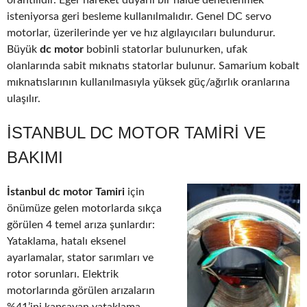
orantılıdır. Eğer hareket duyarlı bir halde denetlenmek
isteniyorsa geri besleme kullanılmalıdır. Genel DC servo
motorlar, üzerilerinde yer ve hız algılayıcıları bulundurur.
Büyük
dc motor
bobinli statorlar bulunurken, ufak
olanlarında sabit mıknatıs statorlar bulunur. Samarium kobalt
mıknatıslarının kullanılmasıyla yüksek güç/ağırlık oranlarına
ulaşılır.
İSTANBUL DC MOTOR TAMIRI VE
BAKIMI
İstanbul dc motor Tamiri
için
önümüze gelen motorlarda sıkça
görülen 4 temel arıza şunlardır:
Yataklama, hatalı eksenel
ayarlamalar, stator sarımları ve
rotor sorunları. Elektrik
motorlarında görülen arızaların